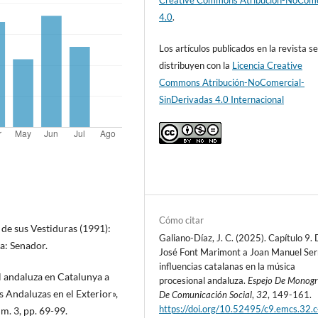
Creative Commons Atribución-NoCome
4.0
.
Los artículos publicados en la revista s
distribuyen con la
Licencia Creative
Commons Atribución-NoComercial-
SinDerivadas 4.0 Internacional
Cómo citar
e sus Vestiduras (1991):
Galiano-Díaz, J. C. (2025). Capítulo 9.
la: Senador.
José Font Marimont a Joan Manuel Ser
influencias catalanas en la música
al andaluza en Catalunya a
procesional andaluza.
Espejo De Monogr
 Andaluzas en el Exterior»,
De Comunicación Social
,
32
, 149-161.
https://doi.org/10.52495/c9.emcs.32.
. 3, pp. 69-99.