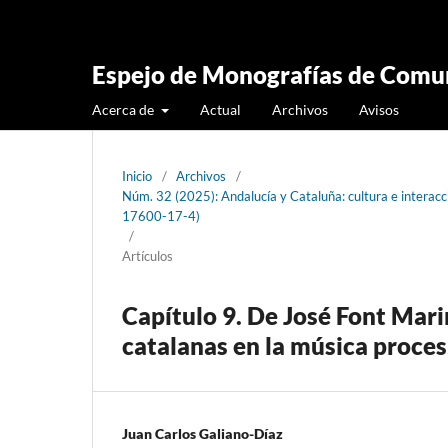
Espejo de Monografías de Comun
Acerca de
Actual
Archivos
Avisos
Inicio
/
Archivos
/
Núm. 32 (2025): Andalucía y Cataluña: cultura e intera
17600-17-4)
/
Artículos
Capítulo 9. De José Font Mari
catalanas en la música proce
Juan Carlos Galiano-Díaz