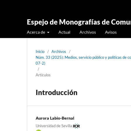
Espejo de Monografías de Comun
Acerca de
Actual
Archivos
Avisos
Inicio
/
Archivos
/
Núm. 33 (2025): Medios, servicio público y políticas d
07-2)
/
Artículos
Introducción
Aurora Labio-Bernal
Universidad de Sevilla