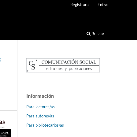
Registrarse
Entrar
Buscar
6-
Información
Para lectores/as
Para autores/as
Para bibliotecarios/as