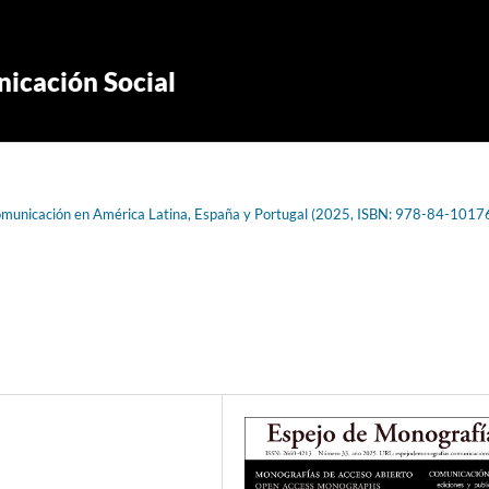
icación Social
e comunicación en América Latina, España y Portugal (2025, ISBN: 978-84-1017