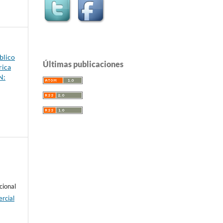
blico
Últimas publicaciones
rica
N:
cional
rcial