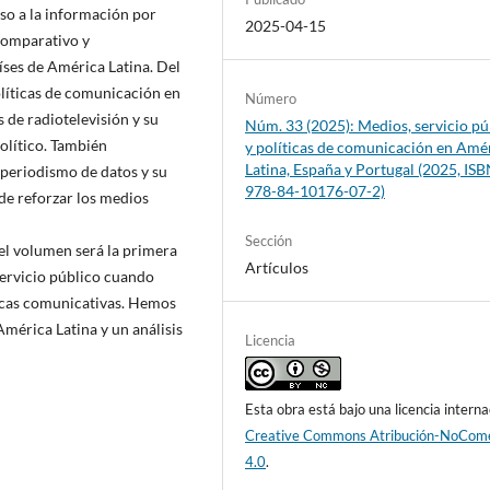
so a la información por
2025-04-15
 comparativo y
ses de América Latina. Del
líticas de comunicación en
Número
s de radiotelevisión y su
Núm. 33 (2025): Medios, servicio pú
político. También
y políticas de comunicación en Amé
Latina, España y Portugal (2025, ISB
 periodismo de datos y su
978-84-10176-07-2)
de reforzar los medios
Sección
el volumen será la primera
Artículos
servicio público cuando
ticas comunicativas. Hemos
América Latina y un análisis
Licencia
Esta obra está bajo una licencia interna
Creative Commons Atribución-NoCome
4.0
.