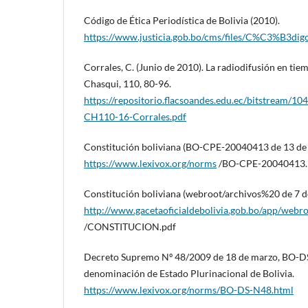
Código de Ética Periodística de Bolivia (2010).
https://www.justicia.gob.bo/cms/files/C%C3%B3d
Corrales, C. (Junio de 2010). La radiodifusión en tie
Chasqui, 110, 80-96.
https://repositorio.flacsoandes.edu.ec/bitstream/
CH110-16-Corrales.pdf
Constitución boliviana (BO-CPE-20040413 de 13 de 
https://www.lexivox.org/norms
/BO-CPE-20040413.
Constitución boliviana (webroot/archivos%20 de 7 d
http://www.gacetaoficialdebolivia.gob.bo/app/webro
/CONSTITUCION.pdf
Decreto Supremo Nº 48/2009 de 18 de marzo, BO-D
denominación de Estado Plurinacional de Bolivia.
https://www.lexivox.org/norms/BO-DS-N48.html