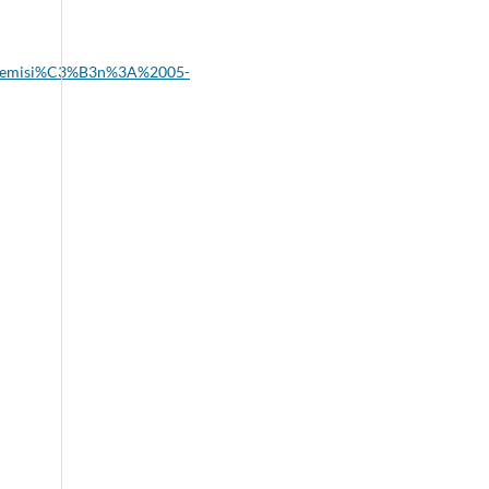
%20emisi%C3%B3n%3A%2005-