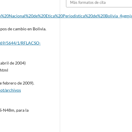
Más formatos de cita
igo%20Nacional%20de%20Etica%20Periodistica%20de%20Bolivia_4ygmjx
mpos de cambio en Bolivia.
10469/5644/1/RFLACSO-
abril de 2004)
html
e febrero de 2009).
ot/archivos
S-N48m, para la