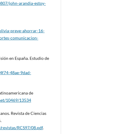
0807/john-arandia-estoy-
olivia-preve-ahorrar-16-
portes-comunicacion-
evisión en España. Estudio de
-4f74-48ae-9dad-
Latinoamericana de
.net/10469/13534
manos. Revista de Ciencias
.
s/revistas/RCS97/08.pdf
.