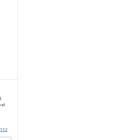
e
8.
 el
p112