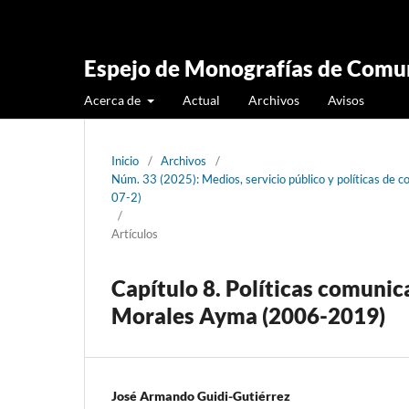
Espejo de Monografías de Comun
Acerca de
Actual
Archivos
Avisos
Inicio
/
Archivos
/
Núm. 33 (2025): Medios, servicio público y políticas d
07-2)
/
Artículos
Capítulo 8. Políticas comunic
Morales Ayma (2006-2019)
José Armando Guidi-Gutiérrez