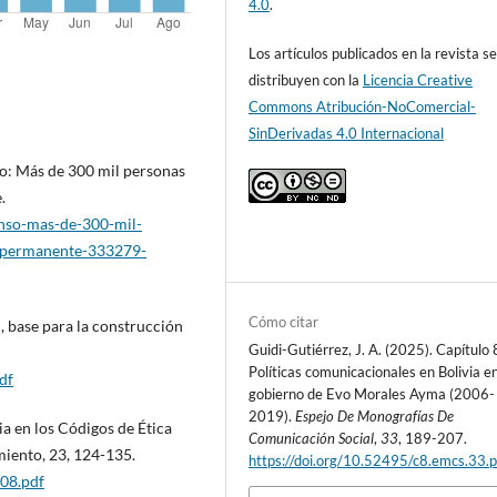
4.0
.
Los artículos publicados en la revista s
distribuyen con la
Licencia Creative
Commons Atribución-NoComercial-
SinDerivadas 4.0 Internacional
so: Más de 300 mil personas
.
enso-mas-de-300-mil-
d-permanente-333279-
Cómo citar
n, base para la construcción
Guidi-Gutiérrez, J. A. (2025). Capítulo 
Políticas comunicacionales en Bolivia en
df
gobierno de Evo Morales Ayma (2006-
2019).
Espejo De Monografías De
ia en los Códigos de Ética
Comunicación Social
,
33
, 189-207.
miento, 23, 124-135.
https://doi.org/10.52495/c8.emcs.33.
a08.pdf