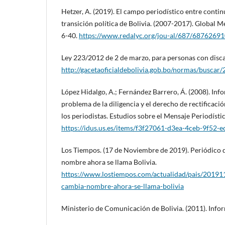
Hetzer, A. (2019). El campo periodístico entre contin
transición política de Bolivia. (2007-2017). Global 
6-40.
https://www.redalyc.org/jou-al/687/6876269
Ley 223/2012 de 2 de marzo, para personas con disc
http://gacetaoficialdebolivia.gob.bo/normas/buscar/
López Hidalgo, A.; Fernández Barrero, Á. (2008). Info
problema de la diligencia y el derecho de rectificació
los periodistas. Estudios sobre el Mensaje Periodísti
https://idus.us.es/items/f3f27061-d3ea-4ceb-9f52
Los Tiempos. (17 de Noviembre de 2019). Periódico 
nombre ahora se llama Bolivia.
https://www.lostiempos.com/actualidad/pais/201911
cambia-nombre-ahora-se-llama-bolivia
Ministerio de Comunicación de Bolivia. (2011). Info