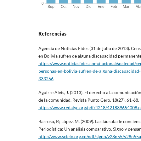
Referencias
Agencia de Noticias Fides (31 de julio de 2013). Cen
en Bolivia sufren de alguna discapacidad permanente
https://www.noticiasfides.com/nacional/sociedad/c
personas-en-bolivia-sufren-de-alguna-discapacida
333266
Aguirre Alvis, J. (2013). El derecho a la comunicació
de la comunidad. Revista Punto Cero, 18(27), 61-68.
https://www.redalyc.org/pdf/4218/421839654008.p
Barroso, P.; López, M. (2009). La cláusula de concienc
Periodística: Un análisis comparativo. Signo y pensa
http://www.scielo.org.co/pdf/signo/v28n55/v28n55