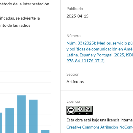
l método de la Interpretación
Publicado
2025-04-15
ficadas, se advierte la
nto de las radios
Número
Núm. 33 (2025): Medios, servicio pú
y políticas de comunicación en Amé
Latina, España y Portugal (2025, ISB
978-84-10176-07-2)
Sección
Artículos
Licencia
Esta obra está bajo una licencia interna
Creative Commons Atribución-NoCome