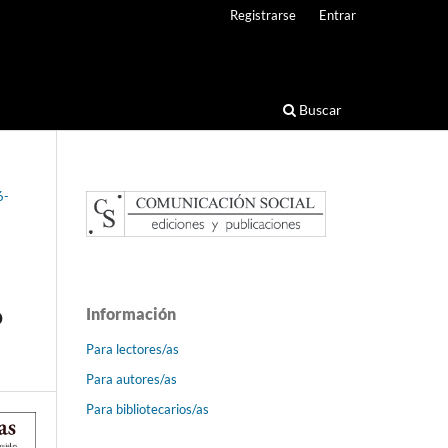
Registrarse
Entrar
Buscar
6-
o
Información
Para lectores/as
Para autores/as
Para bibliotecarios/as