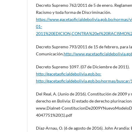
Decreto Supremo 762/2011 de 5 de enero. Reglamento
Racismo y toda forma de Discriminación.
https://www.gacetaoficialdebolivia.gob.bo/no
01-
2011%20EDICION,CONTRA%20el%20RACISMO%2
Decreto Supremo 793/2011 de 15 de febrero, para la 
Comunicación.
http://www.gacetaoficialdebolivia.
Decreto Supremo 1097. (07 de Diciembre de 2011).
http://gacetaoficialdebolivia.gob.bo:
http://gacetaoficialdebolivia.gob.bo/normas/buscar
Del Real, A. (Junio de 2016). Constitución de 2009 
derecho en Bolivia: El estado de derecho plurinaciona
www.Dialnet-ConstitucionDe2009YNuevoModelo
4047751%20(1).pdf
Díaz-Arnau, O. (6 de agosto de 2016). John Arandia: 