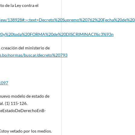
 de la Ley contra el
rmas/view/138928#:~:text=Decreto%20Supremo%20762%20Fecha%20de
0y%20toda%20FORMA%20de%20DISCRIMINACI%c3%93n
creación del ministerio de
gob.bo/normas/buscar/decreto%20793
/1097
y nuevo modelo de estado de
l. (1) 115-126.
DeEstadoDeDerechoEnB-
Estoy vetado por los medios.