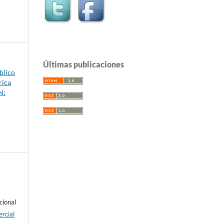
Últimas publicaciones
blico
rica
N:
cional
rcial