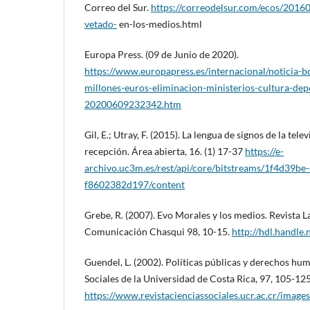
Correo del Sur.
https://correodelsur.com/ecos/2016
vetado-
en-los-medios.html
Europa Press. (09 de Junio de 2020).
https://www.europapress.es/internacional/noticia-b
millones-euros-eliminacion-ministerios-cultura-de
20200609232342.htm
Gil, E.; Utray, F. (2015). La lengua de signos de la tel
recepción. Área abierta, 16. (1) 17-37
https://e-
archivo.uc3m.es/rest/api/core/bitstreams/1f4d39be
f8602382d197/content
Grebe, R. (2007). Evo Morales y los medios. Revista 
Comunicación Chasqui 98, 10-15.
http://hdl.handle
Guendel, L. (2002). Políticas públicas y derechos hu
Sociales de la Universidad de Costa Rica, 97, 105-125
https://www.revistacienciassociales.ucr.ac.cr/image