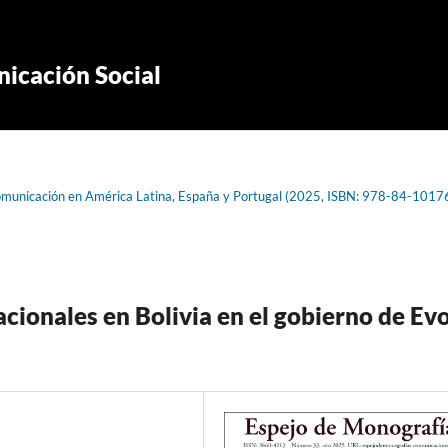
icación Social
e comunicación en América Latina, España y Portugal (2025, ISBN: 978-84-1017
acionales en Bolivia en el gobierno de Ev