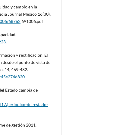
uidad y cambio en la
Media Journal México 16(30),
1006/68762
691006.pdf
apacidad.
223
.
rmación y rectificación. El
n desde el punto de vista de
co, 14, 469-482.
-ec45e274d820
del Estado cambia de
17/periodico-del-estado-
rme de gestión 2011.