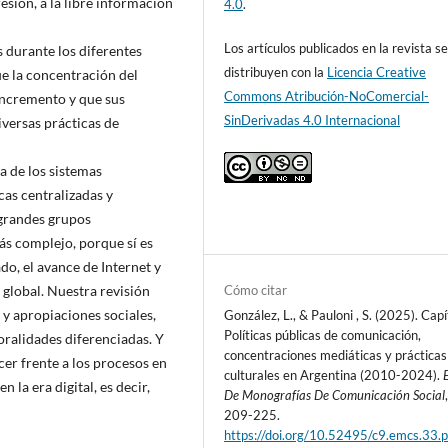
esión, a la libre información
4.0
.
Los artículos publicados en la revista s
s durante los diferentes
distribuyen con la
Licencia Creative
e la concentración del
Commons Atribución-NoComercial-
incremento y que sus
SinDerivadas 4.0 Internacional
iversas prácticas de
a de los sistemas
cas centralizadas y
 grandes grupos
s complejo, porque sí es
o, el avance de Internet y
Cómo citar
 global. Nuestra revisión
y apropiaciones sociales,
González, L., & Pauloni , S. (2025). Capí
Políticas públicas de comunicación,
oralidades diferenciadas. Y
concentraciones mediáticas y prácticas
cer frente a los procesos en
culturales en Argentina (2010-2024).
n la era digital, es decir,
De Monografías De Comunicación Social
209-225.
https://doi.org/10.52495/c9.emcs.33.