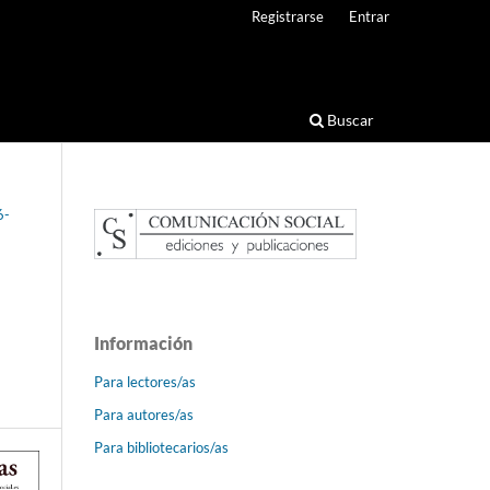
Registrarse
Entrar
Buscar
6-
Información
Para lectores/as
Para autores/as
Para bibliotecarios/as