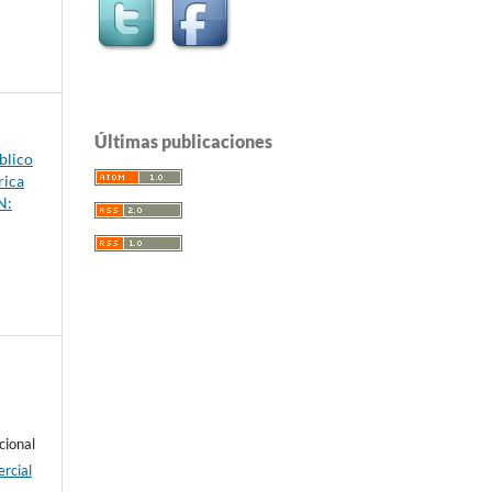
Últimas publicaciones
blico
rica
N:
cional
rcial