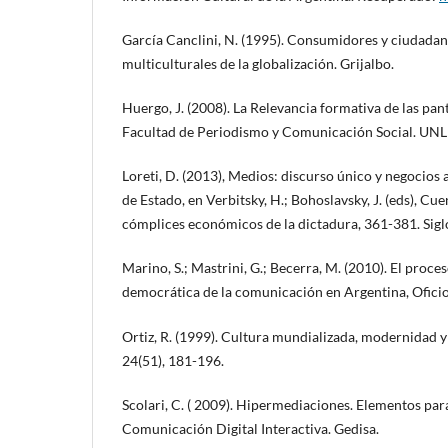
García Canclini, N. (1995). Consumidores y ciudadan
multiculturales de la globalización. Grijalbo.
Huergo, J. (2008). La Relevancia formativa de las pan
Facultad de Periodismo y Comunicación Social. UNL
Loreti, D. (2013), Medios: discurso único y negocios 
de Estado, en Verbitsky, H.; Bohoslavsky, J. (eds), Cu
cómplices económicos de la dictadura, 361-381. Sigl
Marino, S.; Mastrini, G.; Becerra, M. (2010). El proce
democrática de la comunicación en Argentina, Oficios
Ortiz, R. (1999). Cultura mundializada, modernidad 
24(51), 181-196.
Scolari, C. ( 2009). Hipermediaciones. Elementos para
Comunicación Digital Interactiva. Gedisa.