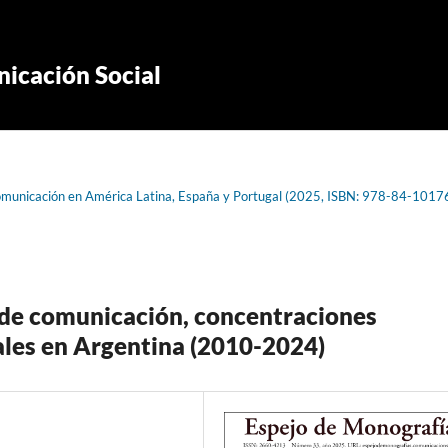
icación Social
e comunicación en América Latina, España y Portugal (2025, ISBN: 978-84-1017
s de comunicación, concentraciones
ales en Argentina (2010-2024)