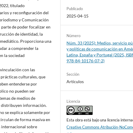
2022, titulado
Publicado
arios y reconfiguración del
2025-04-15
 Periodismo y Comunicación
 parte de poder focalizar en
trucción de identidad, la
Número
o mediático. Proporciona una
Núm. 33 (2025): Medios, servicio pú
yudar a comprender la
y políticas de comunicación en Amé
Latina, España y Portugal (2025, ISB
n la sociedad
978-84-10176-07-2)
vinculación con las
Sección
 prácticas culturales, que
Artículos
deben entenderse por
blico no pueden ser
istemas de medios de
Licencia
 distribuyen información.
no se explica solamente por
 circulan de forma masiva en
Esta obra está bajo una licencia interna
a internacional sobre
Creative Commons Atribución-NoCome