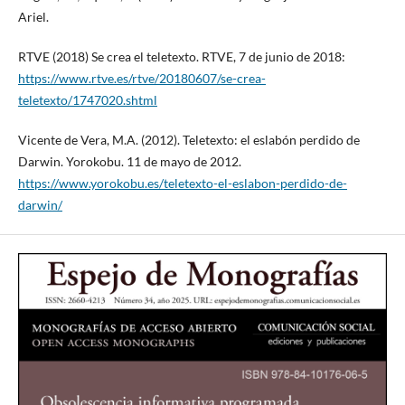
Ariel.
RTVE (2018) Se crea el teletexto. RTVE, 7 de junio de 2018:
https://www.rtve.es/rtve/20180607/se-crea-
teletexto/1747020.shtml
Vicente de Vera, M.A. (2012). Teletexto: el eslabón perdido de
Darwin. Yorokobu. 11 de mayo de 2012.
https://www.yorokobu.es/teletexto-el-eslabon-perdido-de-
darwin/