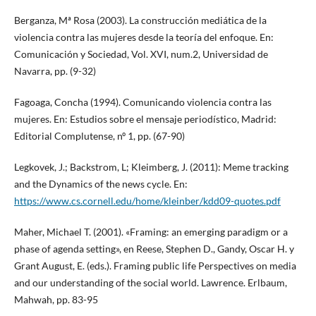
Berganza, Mª Rosa (2003). La construcción mediática de la
violencia contra las mujeres desde la teoría del enfoque. En:
Comunicación y Sociedad, Vol. XVI, num.2, Universidad de
Navarra, pp. (9-32)
Fagoaga, Concha (1994). Comunicando violencia contra las
mujeres. En: Estudios sobre el mensaje periodístico, Madrid:
Editorial Complutense, nº 1, pp. (67-90)
Legkovek, J.; Backstrom, L; Kleimberg, J. (2011): Meme tracking
and the Dynamics of the news cycle. En:
https://www.cs.cornell.edu/home/kleinber/kdd09-quotes.pdf
Maher, Michael T. (2001). «Framing: an emerging paradigm or a
phase of agenda setting», en Reese, Stephen D., Gandy, Oscar H. y
Grant August, E. (eds.). Framing public life Perspectives on media
and our understanding of the social world. Lawrence. Erlbaum,
Mahwah, pp. 83-95