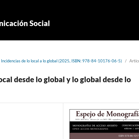
icación Social
Incidencias de lo local a lo global (2025, ISBN: 978-84-10176-06-5)
/
Artíc
ocal desde lo global y lo global desde lo