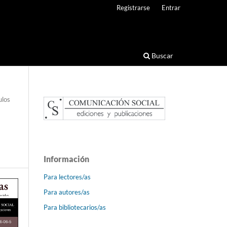
Registrarse
Entrar
Buscar
ulos
Información
Para lectores/as
Para autores/as
Para bibliotecarios/as