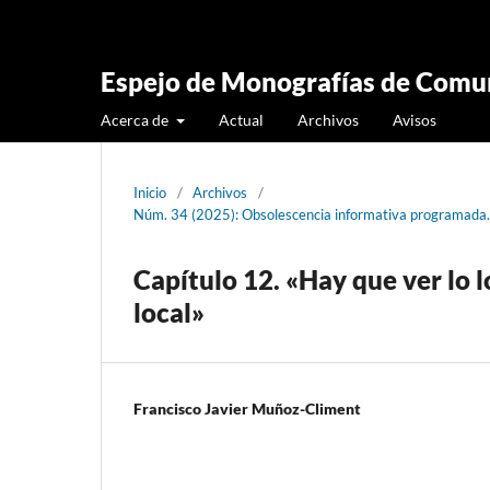
Espejo de Monografías de Comun
Acerca de
Actual
Archivos
Avisos
Inicio
/
Archivos
/
Núm. 34 (2025): Obsolescencia informativa programada. 
Capítulo 12. «Hay que ver lo l
local»
Francisco Javier Muñoz-Climent