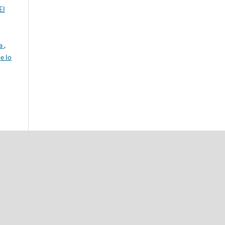
El
da
,
e lo