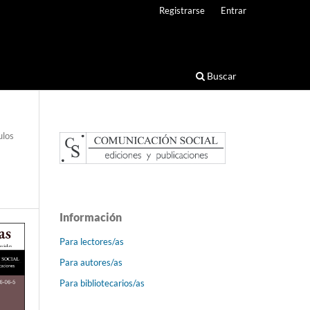
Registrarse
Entrar
Buscar
ulos
Información
Para lectores/as
Para autores/as
Para bibliotecarios/as