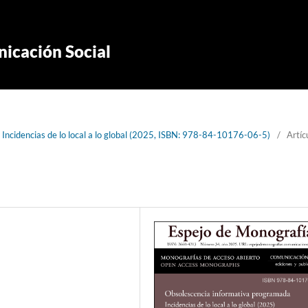
icación Social
Incidencias de lo local a lo global (2025, ISBN: 978-84-10176-06-5)
/
Artíc