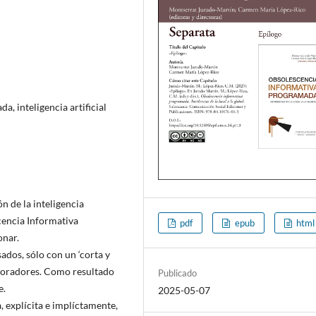
, inteligencia artificial
n de la inteligencia
scencia Informativa
pdf
epub
html
onar.
os, sólo con un ‘corta y
aboradores. Como resultado
Publicado
e.
2025-05-07
, explícita e implíctamente,