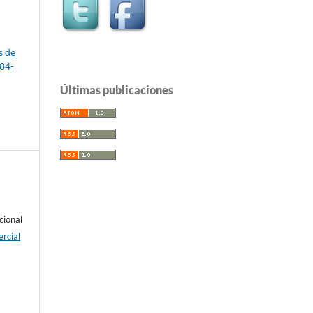
s de
-84-
Últimas publicaciones
cional
rcial
e