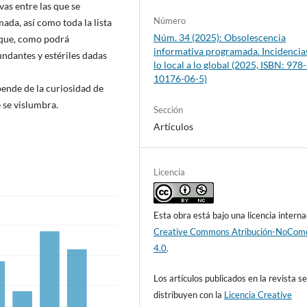
vas entre las que se
Número
ada, así como toda la lista
Núm. 34 (2025): Obsolescencia
o que, como podrá
informativa programada. Incidencia
ndantes y estériles dadas
lo local a lo global (2025, ISBN: 978
10176-06-5)
pende de la curiosidad de
 se vislumbra.
Sección
Artículos
Licencia
Esta obra está bajo una licencia interna
Creative Commons Atribución-NoCome
4.0
.
Los artículos publicados en la revista s
distribuyen con la
Licencia Creative