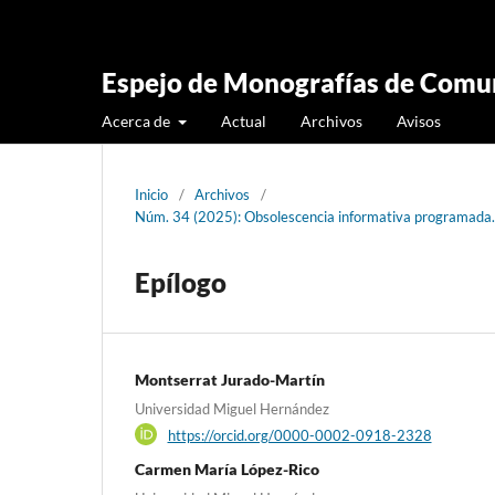
Espejo de Monografías de Comun
Acerca de
Actual
Archivos
Avisos
Inicio
/
Archivos
/
Núm. 34 (2025): Obsolescencia informativa programada. 
Epílogo
Montserrat Jurado-Martín
Universidad Miguel Hernández
https://orcid.org/0000-0002-0918-2328
Carmen María López-Rico