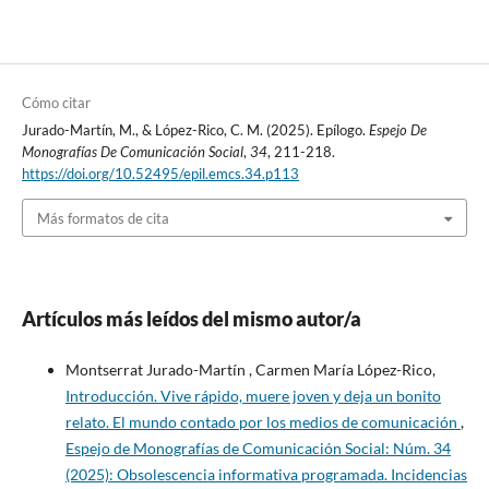
Cómo citar
Jurado-Martín, M., & López-Rico, C. M. (2025). Epílogo.
Espejo De
Monografías De Comunicación Social
,
34
, 211-218.
https://doi.org/10.52495/epil.emcs.34.p113
Más formatos de cita
Artículos más leídos del mismo autor/a
Montserrat Jurado-Martín , Carmen María López-Rico,
Introducción. Vive rápido, muere joven y deja un bonito
relato. El mundo contado por los medios de comunicación
,
Espejo de Monografías de Comunicación Social: Núm. 34
(2025): Obsolescencia informativa programada. Incidencias