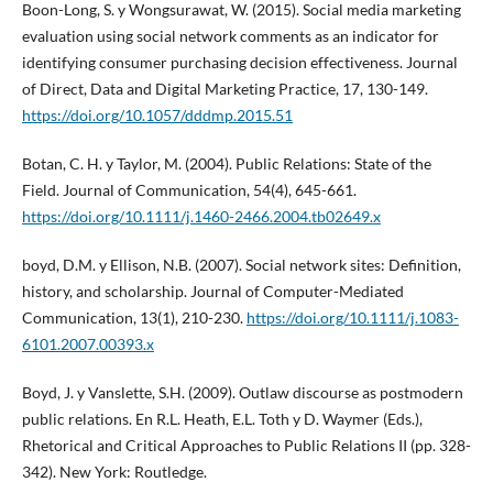
Boon-Long, S. y Wongsurawat, W. (2015). Social media marketing
evaluation using social network comments as an indicator for
identifying consumer purchasing decision effectiveness. Journal
of Direct, Data and Digital Marketing Practice, 17, 130-149.
https://doi.org/10.1057/dddmp.2015.51
Botan, C. H. y Taylor, M. (2004). Public Relations: State of the
Field. Journal of Communication, 54(4), 645-661.
https://doi.org/10.1111/j.1460-2466.2004.tb02649.x
boyd, D.M. y Ellison, N.B. (2007). Social network sites: Definition,
history, and scholarship. Journal of Computer-Mediated
Communication, 13(1), 210-230.
https://doi.org/10.1111/j.1083-
6101.2007.00393.x
Boyd, J. y Vanslette, S.H. (2009). Outlaw discourse as postmodern
public relations. En R.L. Heath, E.L. Toth y D. Waymer (Eds.),
Rhetorical and Critical Approaches to Public Relations II (pp. 328-
342). New York: Routledge.