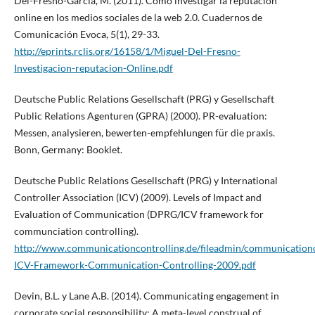
Del-Fresno-García, M. (2011). Cómo investigar la reputación
online en los medios sociales de la web 2.0. Cuadernos de
Comunicación Evoca, 5(1), 29-33.
http://eprints.rclis.org/16158/1/Miguel-Del-Fresno-
Investigacion-reputacion-Online.pdf
Deutsche Public Relations Gesellschaft (PRG) y Gesellschaft
Public Relations Agenturen (GPRA) (2000). PR-evaluation:
Messen, analysieren, bewerten-empfehlungen für die praxis.
Bonn, Germany: Booklet.
Deutsche Public Relations Gesellschaft (PRG) y International
Controller Association (ICV) (2009). Levels of Impact and
Evaluation of Communication (DPRG/ICV framework for
communciation controlling).
http://www.communicationcontrolling.de/fileadmin/communicationc
ICV-Framework-Communication-Controlling-2009.pdf
Devin, B.L. y Lane A.B. (2014). Communicating engagement in
corporate social responsibility: A meta-level construal of