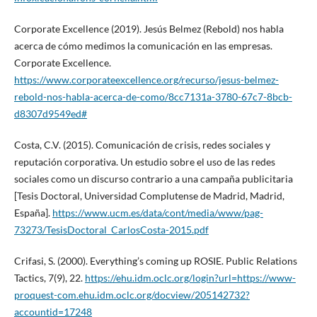
Corporate Excellence (2019). Jesús Belmez (Rebold) nos habla
acerca de cómo medimos la comunicación en las empresas.
Corporate Excellence.
https://www.corporateexcellence.org/recurso/jesus-belmez-
rebold-nos-habla-acerca-de-como/8cc7131a-3780-67c7-8bcb-
d8307d9549ed#
Costa, C.V. (2015). Comunicación de crisis, redes sociales y
reputación corporativa. Un estudio sobre el uso de las redes
sociales como un discurso contrario a una campaña publicitaria
[Tesis Doctoral, Universidad Complutense de Madrid, Madrid,
España].
https://www.ucm.es/data/cont/media/www/pag-
73273/TesisDoctoral_CarlosCosta-2015.pdf
Crifasi, S. (2000). Everything’s coming up ROSIE. Public Relations
Tactics, 7(9), 22.
https://ehu.idm.oclc.org/login?url=https://www-
proquest-com.ehu.idm.oclc.org/docview/205142732?
accountid=17248