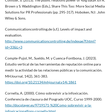
Collister, S. (2013). The public relations power of «big data». En R.
Brown y S. Waddington (Eds.), Share This Too: More Social Media
Solutions for PR Professionals (pp. 295-317). Hoboken, NJ: .John
Wiley & Sons.
Communicationcontrolling.de (s.f.). Levels of impact and
evaluation.
http://www.communicationcontrolling.de/indexae7f.html?
id=33&L=3
Compte-Pujol, M., Sueldo, M. y Cuenca-Fontbona, J. (2023).
Estudio vertical de las herramientas de reputación online para
medir la actividad de las relaciones públicas y la comunicación.
MHJournal, 14(2), 361-383.
https://doi.org/10.21134/mhjournal.v14i.1861
Cornella, A. (2000). Cómo sobrevivir a la infoxicación.
Conferencia de clausura del Posgrado UOC, Curso 1999-2000.
http://docplayer.es/9719171-%20Como-sobrevivir-a-la-
infoxicacionalfons-cornella.html