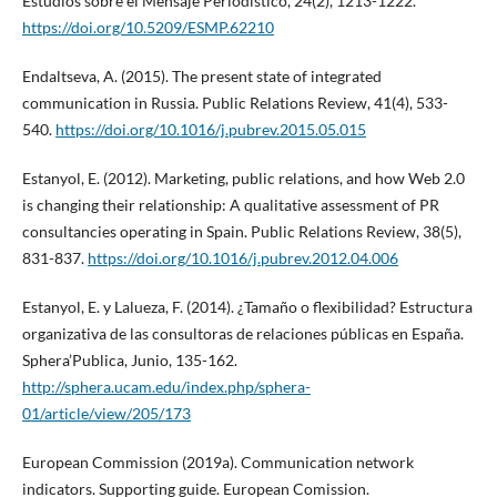
Estudios sobre el Mensaje Periodístico, 24(2), 1213-1222.
https://doi.org/10.5209/ESMP.62210
Endaltseva, A. (2015). The present state of integrated
communication in Russia. Public Relations Review, 41(4), 533-
540.
https://doi.org/10.1016/j.pubrev.2015.05.015
Estanyol, E. (2012). Marketing, public relations, and how Web 2.0
is changing their relationship: A qualitative assessment of PR
consultancies operating in Spain. Public Relations Review, 38(5),
831-837.
https://doi.org/10.1016/j.pubrev.2012.04.006
Estanyol, E. y Lalueza, F. (2014). ¿Tamaño o flexibilidad? Estructura
organizativa de las consultoras de relaciones públicas en España.
Sphera’Publica, Junio, 135-162.
http://sphera.ucam.edu/index.php/sphera-
01/article/view/205/173
European Commission (2019a). Communication network
indicators. Supporting guide. European Comission.