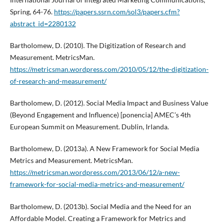
Spring, 64-76.
https://papers.ssrn.com/sol3/papers.cfm?
abstract_id=2280132
Bartholomew, D. (2010). The Digitization of Research and
Measurement. MetricsMan.
https://metricsman.wordpress.com/2010/05/12/the-digitization-
of-research-and-measurement/
Bartholomew, D. (2012). Social Media Impact and Business Value
(Beyond Engagement and Influence) [ponencia] AMEC’s 4th
European Summit on Measurement. Dublin, Irlanda.
Bartholomew, D. (2013a). A New Framework for Social Media
Metrics and Measurement. MetricsMan.
https://metricsman.wordpress.com/2013/06/12/a-new-
framework-for-social-media-metrics-and-measurement/
Bartholomew, D. (2013b). Social Media and the Need for an
Affordable Model. Creating a Framework for Metrics and