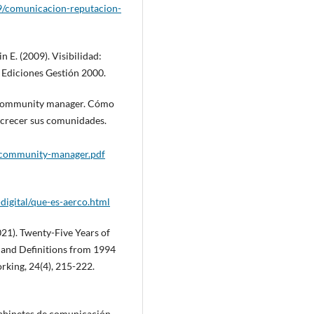
09/comunicacion-reputacion-
n E. (2009). Visibilidad:
: Ediciones Gestión 2000.
l community manager. Cómo
 crecer sus comunidades.
/community-manager.pdf
digital/que-es-aerco.html
2021). Twenty-Five Years of
 and Definitions from 1994
rking, 24(4), 215-222.
gabinetes de comunicación.