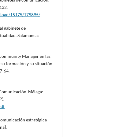
132.
wnload/15175/179895/
al gabinete de
tualidad. Salamanca:
l Community Manager en las
su formación y su situación
57-64.
n Comunicación. Málaga:
P).
pdf
 comunicación estratégica
ña].