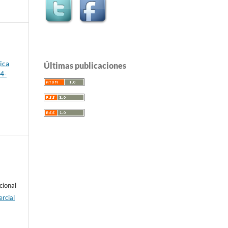
ica
Últimas publicaciones
84-
cional
rcial