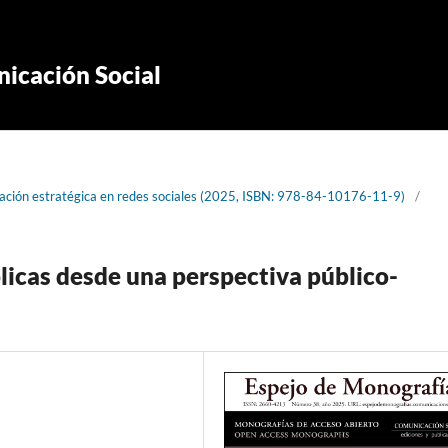
icación Social
ación estratégica en redes sociales (2025, ISBN: 978-84-10176-11-9)
/
blicas desde una perspectiva público-