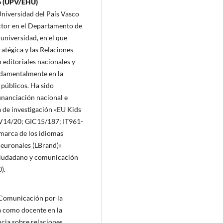
co (UPV/EHU)
niversidad del País Vasco
tor en el Departamento de
universidad, en el que
atégica y las Relaciones
 editoriales nacionales y
undamentalmente en la
 públicos. Ha sido
financiación nacional e
a de investigación «EU Kids
V14/20; GIC15/187; IT961-
 marca de los idiomas
 neuronales (LBrand)»
ciudadano y comunicación
).
 Comunicación por la
a como docente en la
cia sobre relaciones