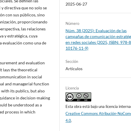
ciales. Se definen las
2025-06-27
y directiva que no solo se
ón con sus públicos, sino
ganización, proporcionando
Número
erspectiva, las relaciones
Núm. 38 (2025): Evaluación de las
a y estratégica, cuya
campañas de comunicación estratég
en redes sociales (2025, ISBN: 978-
 la evaluación como una de
10176-11-9)
Sección
asurement and evaluation
Artículos
t lays the theoretical
communication in social
onal and managerial function
Licencia
with its publics, but also
 guidance in decision-making
hould be understood as a
Esta obra está bajo una licencia interna
ned process in which
Creative Commons Atribución-NoCome
4.0
.