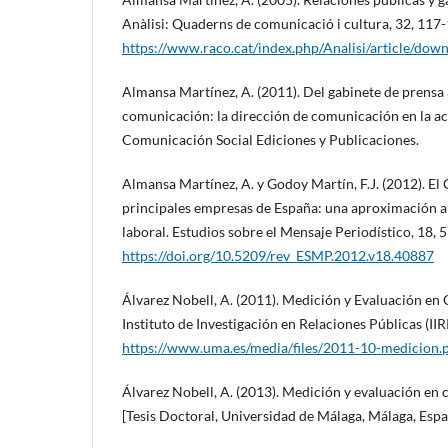
Anàlisi: Quaderns de comunicació i cultura, 32, 117-
https://www.raco.cat/index.php/Analisi/article/do
Almansa Martínez, A. (2011). Del gabinete de prensa 
comunicación: la dirección de comunicación en la ac
Comunicación Social Ediciones y Publicaciones.
Almansa Martínez, A. y Godoy Martín, F.J. (2012). E
principales empresas de España: una aproximación a 
laboral. Estudios sobre el Mensaje Periodístico, 18, 
https://doi.org/10.5209/rev_ESMP.2012.v18.40887
Álvarez Nobell, A. (2011). Medición y Evaluación e
Instituto de Investigación en Relaciones Públicas (IIR
https://www.uma.es/media/files/2011-10-medicion.
Álvarez Nobell, A. (2013). Medición y evaluación en
[Tesis Doctoral, Universidad de Málaga, Málaga, Espa