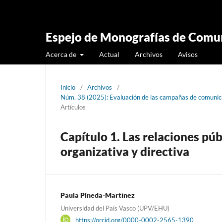
Espejo de Monografías de Comun
Acerca de
Actual
Archivos
Avisos
Inicio
/
Archivos
/
Núm. 38 (2025): Evaluación de las campañas de comunic
Artículos
Capítulo 1. Las relaciones pú
organizativa y directiva
Paula Pineda-Martínez
Universidad del País Vasco (UPV/EHU)
https://orcid.org/0000-0002-2565-1390