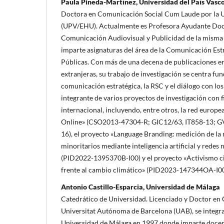
Paula Pineda-Martínez, Universidad del País Vas
Doctora en Comunicación Social Cum Laude por la U
(UPV/EHU). Actualmente es Profesora Ayudante Doc
Comunicación Audiovisual y Publicidad de la misma 
imparte asignaturas del área de la Comunicación Estr
Públicas. Con más de una decena de publicaciones en
extranjeras, su trabajo de investigación se centra f
comunicación estratégica, la RSC y el diálogo con los
integrante de varios proyectos de investigación con 
internacional, incluyendo, entre otros, la red europe
Online» (CSO2013-47304-R; GIC12/63, IT858-13; G
16), el proyecto «Language Branding: medición de la
minoritarios mediante inteligencia artificial y redes
(PID2022-1395370B-I00) y el proyecto «Activismo 
frente al cambio climático» (PID2023-147344OA-I00
Antonio Castillo-Esparcia, Universidad de Málaga
Catedrático de Universidad. Licenciado y Doctor en
Universitat Autónoma de Barcelona (UAB), se integr
Universidad de Málaga en 1997 donde imparte docen