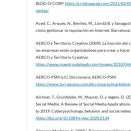
BLOG-O-CORP.
https://cristinaaced.com/2021/02/
ventas/
Aced, C., Arqués, N., Benítez, M., Llordá B. y Sanagusti
cómo gestionar la reputación en Internet. Barcelona
AERCO y Territorio Creativo (2009). La función de
las empresas están organizándose para crear y hacer
AERCO y Territorio Creativo.
https://www.maestrosdelweb.com/images/2010/04
AERCO-PSM (s.f.). Diccionario AERCO-PSM.
https://www.zorraquino.com/diccionario/marketing-
Aichner, T., Grünfelder, M., Maurer, O. y Jegeni, D. (
Social Media: A Review of Social Media Applications
to 2019. Cyberpsychology, behavior and social netwo
https://doi.org/10.1089/cyber.2020.0134
Almansa Martínez, A. (2005). Relaciones públicas y 