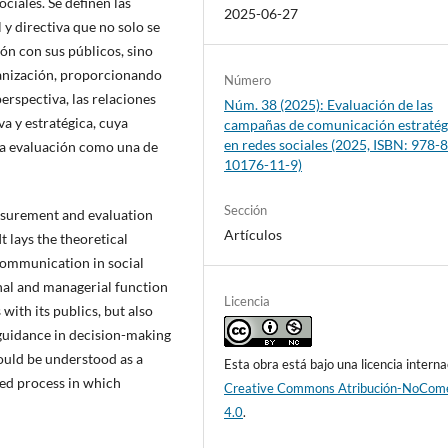
ciales. Se definen las
2025-06-27
y directiva que no solo se
ón con sus públicos, sino
ganización, proporcionando
Número
erspectiva, las relaciones
Núm. 38 (2025): Evaluación de las
a y estratégica, cuya
campañas de comunicación estratég
en redes sociales (2025, ISBN: 978-
 la evaluación como una de
10176-11-9)
Sección
asurement and evaluation
Artículos
t lays the theoretical
communication in social
onal and managerial function
Licencia
with its publics, but also
 guidance in decision-making
hould be understood as a
Esta obra está bajo una licencia interna
ned process in which
Creative Commons Atribución-NoCome
4.0
.