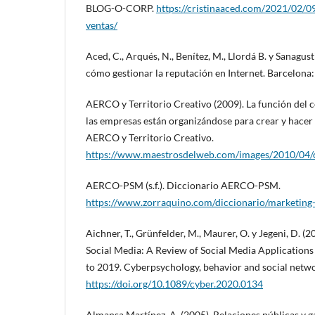
BLOG-O-CORP.
https://cristinaaced.com/2021/02/
ventas/
Aced, C., Arqués, N., Benítez, M., Llordá B. y Sanagusti
cómo gestionar la reputación en Internet. Barcelona
AERCO y Territorio Creativo (2009). La función de
las empresas están organizándose para crear y hacer
AERCO y Territorio Creativo.
https://www.maestrosdelweb.com/images/2010/04
AERCO-PSM (s.f.). Diccionario AERCO-PSM.
https://www.zorraquino.com/diccionario/marketing-
Aichner, T., Grünfelder, M., Maurer, O. y Jegeni, D. (
Social Media: A Review of Social Media Applications
to 2019. Cyberpsychology, behavior and social netwo
https://doi.org/10.1089/cyber.2020.0134
Almansa Martínez, A. (2005). Relaciones públicas y 