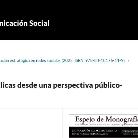
icación Social
ación estratégica en redes sociales (2025, ISBN: 978-84-10176-11-9)
/
blicas desde una perspectiva público-