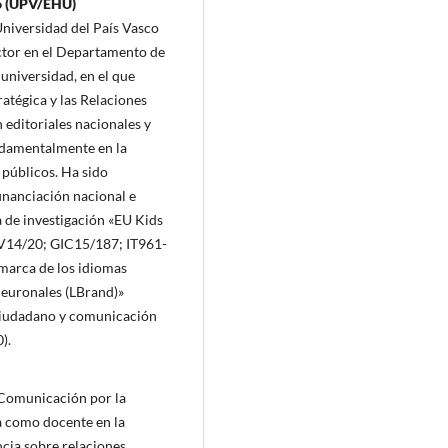
co (UPV/EHU)
niversidad del País Vasco
tor en el Departamento de
universidad, en el que
atégica y las Relaciones
 editoriales nacionales y
undamentalmente en la
 públicos. Ha sido
financiación nacional e
a de investigación «EU Kids
V14/20; GIC15/187; IT961-
 marca de los idiomas
 neuronales (LBrand)»
ciudadano y comunicación
).
 Comunicación por la
a como docente en la
cia sobre relaciones