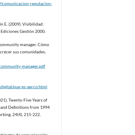
09/comunicacion-reputacion-
n E. (2009). Visibilidad:
: Ediciones Gestión 2000.
l community manager. Cómo
 crecer sus comunidades.
/community-manager.pdf
digital/que-es-aerco.html
2021). Twenty-Five Years of
 and Definitions from 1994
rking, 24(4), 215-222.
gabinetes de comunicación.