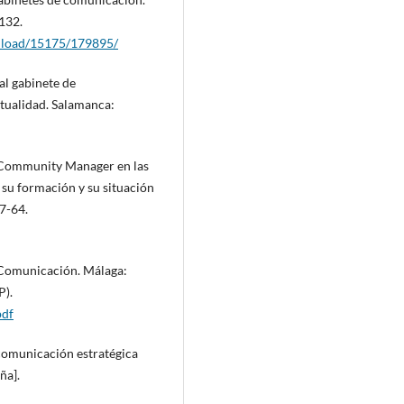
132.
wnload/15175/179895/
al gabinete de
tualidad. Salamanca:
l Community Manager en las
su formación y su situación
57-64.
n Comunicación. Málaga:
P).
pdf
 comunicación estratégica
ña].