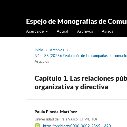
Espejo de Monografías de Comun
Acerca de
Actual
Archivos
Avisos
Inicio
/
Archivos
/
Núm. 38 (2025): Evaluación de las campañas de comunic
Artículos
Capítulo 1. Las relaciones pú
organizativa y directiva
Paula Pineda-Martínez
Universidad del País Vasco (UPV/EHU)
https://orcid.org/0000-0002-2565-1390