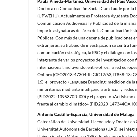
Paula Pineda-Martínez, Universidad del País Vas
Doctora en Comunicación Social Cum Laude por la U
(UPV/EHU). Actualmente es Profesora Ayudante Doc
Comunicación Audiovisual y Publicidad de la misma 
imparte asignaturas del área de la Comunicación Estr
Públicas. Con más de una decena de publicaciones en
extranjeras, su trabajo de investigación se centra f
comunicación estratégica, la RSC y el diálogo con los
integrante de varios proyectos de investigación con 
internacional, incluyendo, entre otros, la red europe
Online» (CSO2013-47304-R; GIC12/63, IT858-13; G
16), el proyecto «Language Branding: medición de la
minoritarios mediante inteligencia artificial y redes
(PID2022-1395370B-I00) y el proyecto «Activismo 
frente al cambio climático» (PID2023-147344OA-I00
Antonio Castillo-Esparcia, Universidad de Málaga
Catedrático de Universidad. Licenciado y Doctor en
Universitat Autónoma de Barcelona (UAB), se integr
Universidad de Málaga en 1997 donde imparte docen