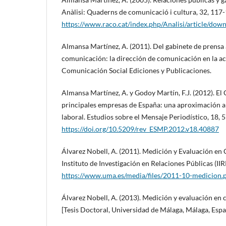
Anàlisi: Quaderns de comunicació i cultura, 32, 117-
https://www.raco.cat/index.php/Analisi/article/do
Almansa Martínez, A. (2011). Del gabinete de prensa 
comunicación: la dirección de comunicación en la ac
Comunicación Social Ediciones y Publicaciones.
Almansa Martínez, A. y Godoy Martín, F.J. (2012). E
principales empresas de España: una aproximación a 
laboral. Estudios sobre el Mensaje Periodístico, 18, 
https://doi.org/10.5209/rev_ESMP.2012.v18.40887
Álvarez Nobell, A. (2011). Medición y Evaluación e
Instituto de Investigación en Relaciones Públicas (IIR
https://www.uma.es/media/files/2011-10-medicion.
Álvarez Nobell, A. (2013). Medición y evaluación en
[Tesis Doctoral, Universidad de Málaga, Málaga, Espa