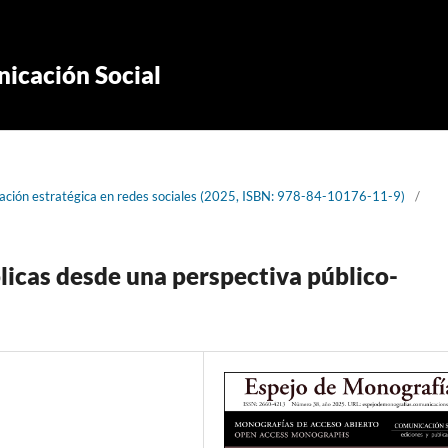
icación Social
ación estratégica en redes sociales (2025, ISBN: 978-84-10176-11-9)
/
blicas desde una perspectiva público-