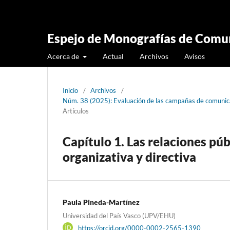
Espejo de Monografías de Comun
Acerca de
Actual
Archivos
Avisos
Inicio
/
Archivos
/
Núm. 38 (2025): Evaluación de las campañas de comunic
Artículos
Capítulo 1. Las relaciones pú
organizativa y directiva
Paula Pineda-Martínez
Universidad del País Vasco (UPV/EHU)
https://orcid.org/0000-0002-2565-1390