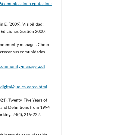
09/comunicacion-reputacion-
n E. (2009). Visibilidad:
: Ediciones Gestión 2000.
l community manager. Cómo
 crecer sus comunidades.
/community-manager.pdf
digital/que-es-aerco.html
2021). Twenty-Five Years of
 and Definitions from 1994
rking, 24(4), 215-222.
gabinetes de comunicación.