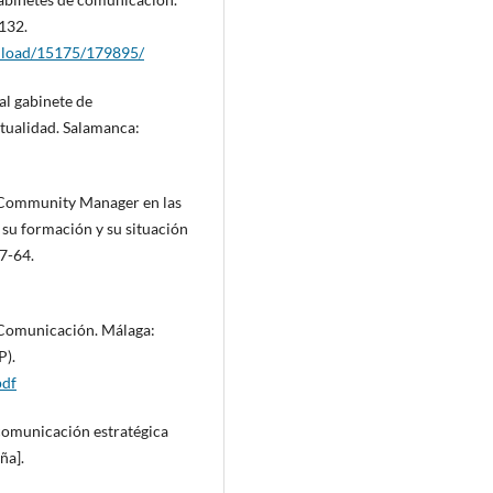
132.
wnload/15175/179895/
al gabinete de
tualidad. Salamanca:
l Community Manager en las
su formación y su situación
57-64.
n Comunicación. Málaga:
P).
pdf
 comunicación estratégica
ña].