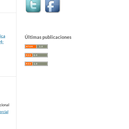
ica
Últimas publicaciones
84-
cional
rcial