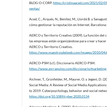
BLOG-O-CORP.
https://cristinaaced.com/2021/02/
ventas/
Aced, C., Arqués, N., Benítez, M., Llordá B. y Sanagusti
cómo gestionar la reputación en Internet. Barcelona
AERCO y Territorio Creativo (2009). La función de
las empresas están organizándose para crear y hacer
AERCO y Territorio Creativo.
https://www.maestrosdelweb.com/images/2010/04
AERCO-PSM (s.f.). Diccionario AERCO-PSM.
https://www.zorraquino.com/diccionario/marketing-
Aichner, T., Grünfelder, M., Maurer, O. y Jegeni, D. (
Social Media: A Review of Social Media Applications
to 2019. Cyberpsychology, behavior and social netwo
https://doi.org/10.1089/cyber.2020.0134
Almansa Martínez, A. (2005). Relaciones públicas y 