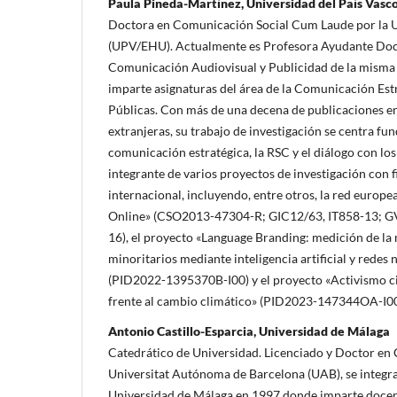
Paula Pineda-Martínez, Universidad del País Vas
Doctora en Comunicación Social Cum Laude por la U
(UPV/EHU). Actualmente es Profesora Ayudante Doc
Comunicación Audiovisual y Publicidad de la misma 
imparte asignaturas del área de la Comunicación Estr
Públicas. Con más de una decena de publicaciones en
extranjeras, su trabajo de investigación se centra f
comunicación estratégica, la RSC y el diálogo con los
integrante de varios proyectos de investigación con 
internacional, incluyendo, entre otros, la red europe
Online» (CSO2013-47304-R; GIC12/63, IT858-13; G
16), el proyecto «Language Branding: medición de la
minoritarios mediante inteligencia artificial y redes
(PID2022-1395370B-I00) y el proyecto «Activismo 
frente al cambio climático» (PID2023-147344OA-I00
Antonio Castillo-Esparcia, Universidad de Málaga
Catedrático de Universidad. Licenciado y Doctor en
Universitat Autónoma de Barcelona (UAB), se integr
Universidad de Málaga en 1997 donde imparte docen