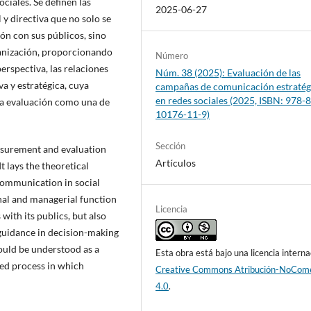
ciales. Se definen las
2025-06-27
y directiva que no solo se
ón con sus públicos, sino
ganización, proporcionando
Número
erspectiva, las relaciones
Núm. 38 (2025): Evaluación de las
a y estratégica, cuya
campañas de comunicación estratég
en redes sociales (2025, ISBN: 978-
 la evaluación como una de
10176-11-9)
Sección
asurement and evaluation
Artículos
t lays the theoretical
communication in social
onal and managerial function
Licencia
with its publics, but also
 guidance in decision-making
hould be understood as a
Esta obra está bajo una licencia interna
ned process in which
Creative Commons Atribución-NoCome
4.0
.