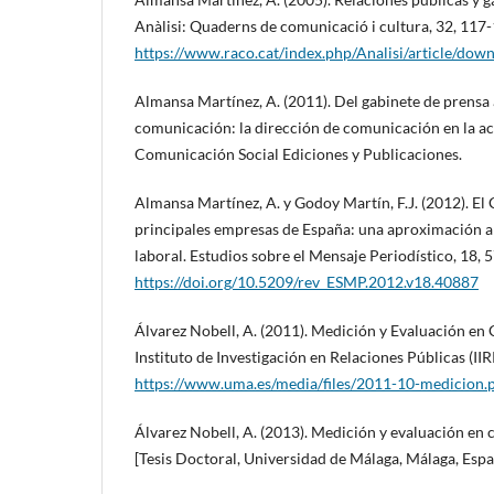
Anàlisi: Quaderns de comunicació i cultura, 32, 117-
https://www.raco.cat/index.php/Analisi/article/do
Almansa Martínez, A. (2011). Del gabinete de prensa 
comunicación: la dirección de comunicación en la ac
Comunicación Social Ediciones y Publicaciones.
Almansa Martínez, A. y Godoy Martín, F.J. (2012). E
principales empresas de España: una aproximación a 
laboral. Estudios sobre el Mensaje Periodístico, 18, 
https://doi.org/10.5209/rev_ESMP.2012.v18.40887
Álvarez Nobell, A. (2011). Medición y Evaluación e
Instituto de Investigación en Relaciones Públicas (IIR
https://www.uma.es/media/files/2011-10-medicion.
Álvarez Nobell, A. (2013). Medición y evaluación en
[Tesis Doctoral, Universidad de Málaga, Málaga, Espa