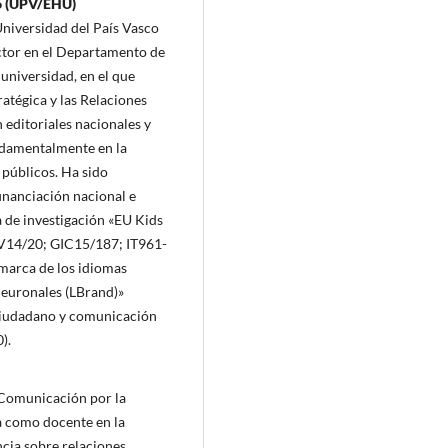
co (UPV/EHU)
niversidad del País Vasco
tor en el Departamento de
universidad, en el que
atégica y las Relaciones
 editoriales nacionales y
undamentalmente en la
 públicos. Ha sido
financiación nacional e
a de investigación «EU Kids
V14/20; GIC15/187; IT961-
 marca de los idiomas
 neuronales (LBrand)»
ciudadano y comunicación
).
 Comunicación por la
a como docente en la
cia sobre relaciones