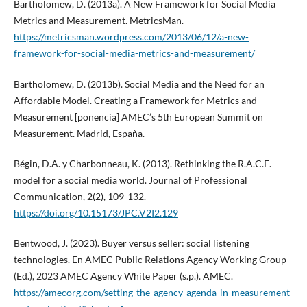
Bartholomew, D. (2013a). A New Framework for Social Media
Metrics and Measurement. MetricsMan.
https://metricsman.wordpress.com/2013/06/12/a-new-
framework-for-social-media-metrics-and-measurement/
Bartholomew, D. (2013b). Social Media and the Need for an
Affordable Model. Creating a Framework for Metrics and
Measurement [ponencia] AMEC’s 5th European Summit on
Measurement. Madrid, España.
Bégin, D.A. y Charbonneau, K. (2013). Rethinking the R.A.C.E.
model for a social media world. Journal of Professional
Communication, 2(2), 109-132.
https://doi.org/10.15173/JPC.V2I2.129
Bentwood, J. (2023). Buyer versus seller: social listening
technologies. En AMEC Public Relations Agency Working Group
(Ed.), 2023 AMEC Agency White Paper (s.p.). AMEC.
https://amecorg.com/setting-the-agency-agenda-in-measurement-