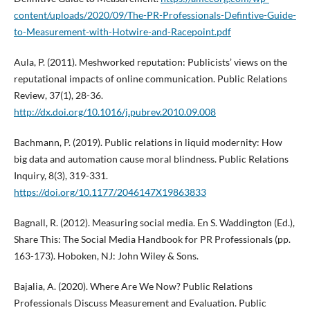
content/uploads/2020/09/The-PR-Professionals-Defintive-Guide-
to-Measurement-with-Hotwire-and-Racepoint.pdf
Aula, P. (2011). Meshworked reputation: Publicists’ views on the
reputational impacts of online communication. Public Relations
Review, 37(1), 28-36.
http://dx.doi.org/10.1016/j.pubrev.2010.09.008
Bachmann, P. (2019). Public relations in liquid modernity: How
big data and automation cause moral blindness. Public Relations
Inquiry, 8(3), 319-331.
https://doi.org/10.1177/2046147X19863833
Bagnall, R. (2012). Measuring social media. En S. Waddington (Ed.),
Share This: The Social Media Handbook for PR Professionals (pp.
163-173). Hoboken, NJ: John Wiley & Sons.
Bajalia, A. (2020). Where Are We Now? Public Relations
Professionals Discuss Measurement and Evaluation. Public