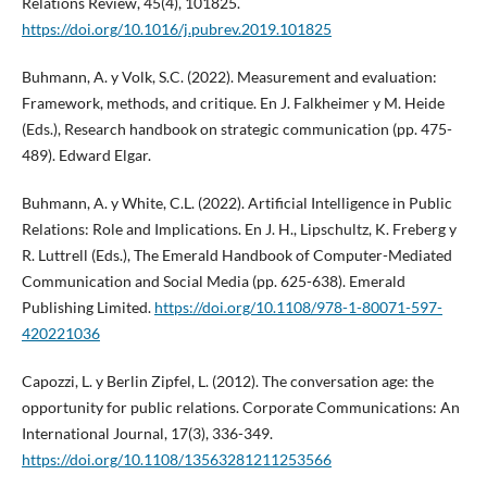
Relations Review, 45(4), 101825.
https://doi.org/10.1016/j.pubrev.2019.101825
Buhmann, A. y Volk, S.C. (2022). Measurement and evaluation:
Framework, methods, and critique. En J. Falkheimer y M. Heide
(Eds.), Research handbook on strategic communication (pp. 475-
489). Edward Elgar.
Buhmann, A. y White, C.L. (2022). Artificial Intelligence in Public
Relations: Role and Implications. En J. H., Lipschultz, K. Freberg y
R. Luttrell (Eds.), The Emerald Handbook of Computer-Mediated
Communication and Social Media (pp. 625-638). Emerald
Publishing Limited.
https://doi.org/10.1108/978-1-80071-597-
420221036
Capozzi, L. y Berlin Zipfel, L. (2012). The conversation age: the
opportunity for public relations. Corporate Communications: An
International Journal, 17(3), 336-349.
https://doi.org/10.1108/13563281211253566