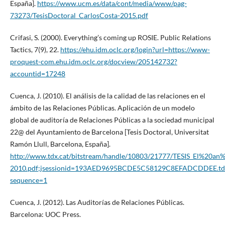
España].
https://www.ucm.es/data/cont/media/www/pag-
73273/TesisDoctoral_CarlosCosta-2015.pdf
Crifasi, S. (2000). Everything’s coming up ROSIE. Public Relations
Tactics, 7(9), 22.
https://ehu.idm.oclc.org/login?url=https://www-
proquest-com.ehu.idm.oclc.org/docview/205142732?
accountid=17248
Cuenca, J. (2010). El análisis de la calidad de las relaciones en el
ámbito de las Relaciones Públicas. Aplicación de un modelo
global de auditoría de Relaciones Públicas a la sociedad municipal
22@ del Ayuntamiento de Barcelona [Tesis Doctoral, Universitat
Ramón Llull, Barcelona, España].
http://www.tdx.cat/bitstream/handle/10803/21777/TESIS_El%2
2010.pdf;jsessionid=193AED9695BCDE5C58129C8EFADCDDEE.td
sequence=1
Cuenca, J. (2012). Las Auditorías de Relaciones Públicas.
Barcelona: UOC Press.