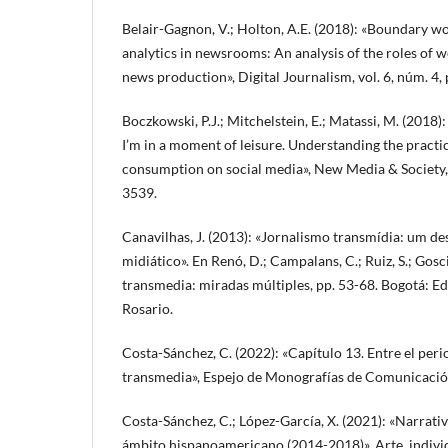
Belair-Gagnon, V.; Holton, A.E. (2018): «Boundary wo
analytics in newsrooms: An analysis of the roles of 
news production», Digital Journalism, vol. 6, núm. 4,
Boczkowski, P.J.; Mitchelstein, E.; Matassi, M. (201
I’m in a moment of leisure. Understanding the practi
consumption on social media», New Media & Society, 
3539.
Canavilhas, J. (2013): «Jornalismo transmídia: um de
midiático». En Renó, D.; Campalans, C.; Ruiz, S.; Gosci
transmedia: miradas múltiples, pp. 53-68. Bogotá: Ed
Rosario.
Costa-Sánchez, C. (2022): «Capítulo 13. Entre el per
transmedia», Espejo de Monografías de Comunicación 
Costa-Sánchez, C.; López-García, X. (2021): «Narrativ
ámbito hispanoamericano (2014-2018)», Arte, individ