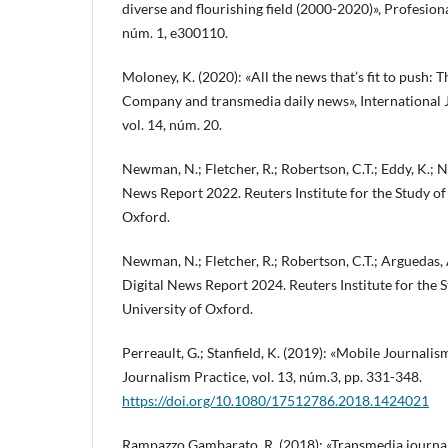
diverse and flourishing field (2000-2020)», Profesiona
núm. 1, e300110.
Moloney, K. (2020): «All the news that’s fit to push:
Company and transmedia daily news», International
vol. 14, núm. 20.
Newman, N.; Fletcher, R.; Robertson, C.T.; Eddy, K.; Ni
News Report 2022. Reuters Institute for the Study of
Oxford.
Newman, N.; Fletcher, R.; Robertson, C.T.; Arguedas, A
Digital News Report 2024. Reuters Institute for the 
University of Oxford.
Perreault, G.; Stanfield, K. (2019): «Mobile Journalis
Journalism Practice, vol. 13, núm.3, pp. 331-348.
https://doi.org/10.1080/17512786.2018.1424021
Rampazzo Gambarato, R. (2018): «Transmedia journali