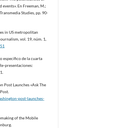
d events». En Freeman, M.;
Transmedia Studies, pp. 90-
es in US metropolitan
ournalism, vol. 19, núm. 1,
151
o específico de la cuarta
 Re-presentaciones:
1.
on Post Launches «Ask The
Post.
shington-post-launches-
making of the Mobile
enburg.