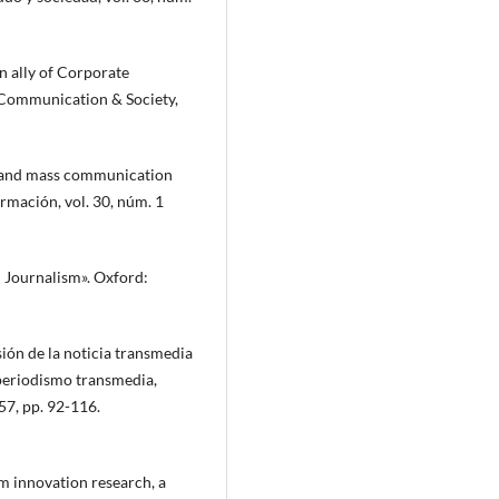
n ally of Corporate
Communication & Society,
ia and mass communication
ormación, vol. 30, núm. 1
 Journalism». Oxford:
sión de la noticia transmedia
 periodismo transmedia,
57, pp. 92-116.
sm innovation research, a