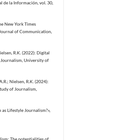
l de la Información, vol. 30,
 The New York Times
 Journal of Communication,
elsen, R.K. (2022): Digital
 Journalism, University of
.R.; Nielsen, R.K. (2024):
Study of Journalism,
m as Lifestyle Journalism?»,
sm: The potentialities of