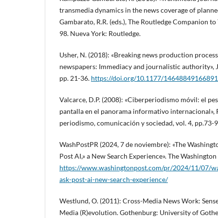
transmedia dynamics in the news coverage of planne
Gambarato, R.R. (eds.), The Routledge Companion to 
98. Nueva York: Routledge.
Usher, N. (2018): «Breaking news production process
newspapers: Immediacy and journalistic authority», J
pp. 21-36.
https://doi.org/10.1177/1464884916689
Valcarce, D.P. (2008): «Ciberperiodismo móvil: el pes
pantalla en el panorama informativo internacional»,
periodismo, comunicación y sociedad, vol. 4, pp.73-9
WashPostPR (2024, 7 de noviembre): «The Washingt
Post AI,» a New Search Experience». The Washington 
https://www.washingtonpost.com/pr/2024/11/07/wa
ask-post-ai-new-search-experience/
Westlund, O. (2011): Cross-Media News Work: Sense
Media (R)evolution. Gothenburg: University of Goth