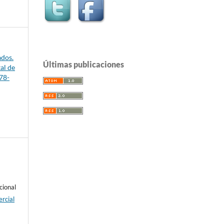
ados.
Últimas publicaciones
al de
78-
cional
rcial