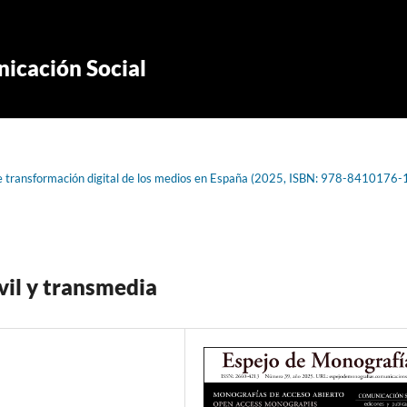
icación Social
de transformación digital de los medios en España (2025, ISBN: 978-8410176-
il y transmedia