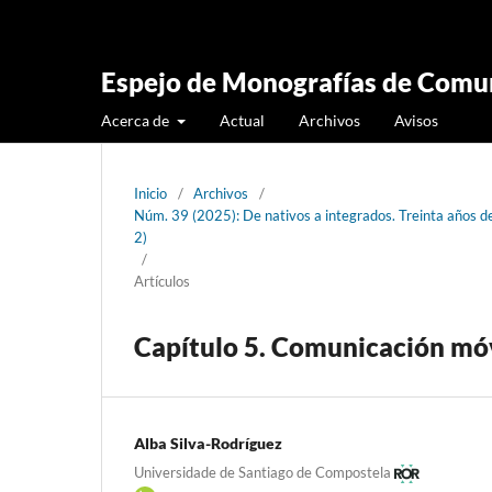
Espejo de Monografías de Comun
Acerca de
Actual
Archivos
Avisos
Inicio
/
Archivos
/
Núm. 39 (2025): De nativos a integrados. Treinta años 
2)
/
Artículos
Capítulo 5. Comunicación móv
Alba Silva-Rodríguez
Universidade de Santiago de Compostela