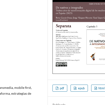
nsmedia, mobile first,
pdf
epub
html
aforma, estrategias de
Publicado