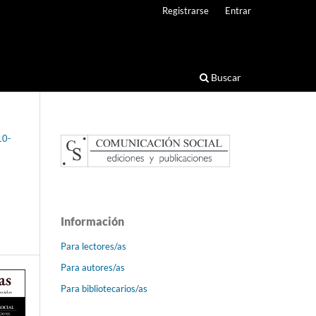
Registrarse
Entrar
Buscar
10-
Información
Para lectores/as
Para autores/as
Para bibliotecarios/as