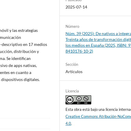
2025-07-14
Número
óvil y las estrategias
Núm. 39 (2025): De nativos a integr
comunicación
Treinta años de transformación digit
o-descriptivo en 17 medios
los medios en España (2025, ISBN: 9
8410176-10-2)
cción, distribución y
a. Se identifican
Sección
nsivo de apps nativas,
Artículos
ientes en cuanto a
dispositivos digitales.
Licencia
Esta obra está bajo una licencia interna
Creative Commons Atribución-NoCome
4.0
.