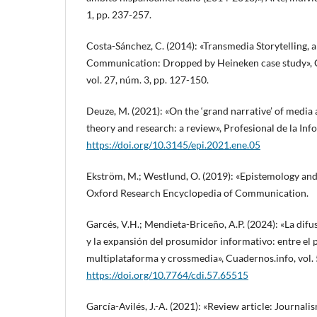
1, pp. 237-257.
Costa-Sánchez, C. (2014): «Transmedia Storytelling, a
Communication: Dropped by Heineken case study», 
vol. 27, núm. 3, pp. 127-150.
Deuze, M. (2021): «On the ‘grand narrative’ of med
theory and research: a review», Profesional de la Inf
https://doi.org/10.3145/epi.2021.ene.05
Ekström, M.; Westlund, O. (2019): «Epistemology and
Oxford Research Encyclopedia of Communication.
Garcés, V.H.; Mendieta-Briceño, A.P. (2024): «La difu
y la expansión del prosumidor informativo: entre el
multiplataforma y crossmedia», Cuadernos.info, vol. 
https://doi.org/10.7764/cdi.57.65515
García-Avilés, J.-A. (2021): «Review article: Journali