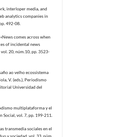
rk, interloper media, and
web analytics companies in
 pp. 492-08.
8): «News comes across when
ces of incidental news
vol. 20, núm.10, pp. 3523-
safio ao velho ecossistema
ola, V. (eds.), Periodismo
itorial Universidad del
iodismo multiplataforma y el
Social, vol. 7, pp. 199-211.
as transmedia sociales en el
uo y sociedad, vol. 33, núm.