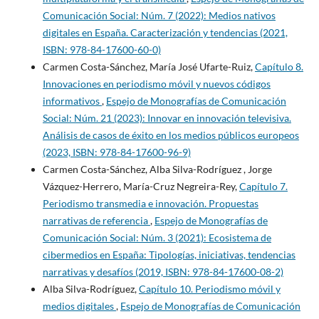
Comunicación Social: Núm. 7 (2022): Medios nativos
digitales en España. Caracterización y tendencias (2021,
ISBN: 978-84-17600-60-0)
Carmen Costa-Sánchez, María José Ufarte-Ruiz,
Capítulo 8.
Innovaciones en periodismo móvil y nuevos códigos
informativos
,
Espejo de Monografías de Comunicación
Social: Núm. 21 (2023): Innovar en innovación televisiva.
Análisis de casos de éxito en los medios públicos europeos
(2023, ISBN: 978-84-17600-96-9)
Carmen Costa-Sánchez, Alba Silva-Rodríguez , Jorge
Vázquez-Herrero, María-Cruz Negreira-Rey,
Capítulo 7.
Periodismo transmedia e innovación. Propuestas
narrativas de referencia
,
Espejo de Monografías de
Comunicación Social: Núm. 3 (2021): Ecosistema de
cibermedios en España: Tipologías, iniciativas, tendencias
narrativas y desafíos (2019, ISBN: 978-84-17600-08-2)
Alba Silva-Rodríguez,
Capítulo 10. Periodismo móvil y
medios digitales
,
Espejo de Monografías de Comunicación