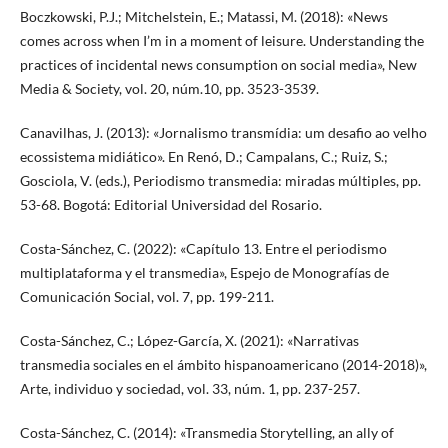
Boczkowski, P.J.; Mitchelstein, E.; Matassi, M. (2018): «News
comes across when I’m in a moment of leisure. Understanding the
practices of incidental news consumption on social media», New
Media & Society, vol. 20, núm.10, pp. 3523-3539.
Canavilhas, J. (2013): «Jornalismo transmídia: um desafio ao velho
ecossistema midiático». En Renó, D.; Campalans, C.; Ruiz, S.;
Gosciola, V. (eds.), Periodismo transmedia: miradas múltiples, pp.
53-68. Bogotá: Editorial Universidad del Rosario.
Costa-Sánchez, C. (2022): «Capítulo 13. Entre el periodismo
multiplataforma y el transmedia», Espejo de Monografías de
Comunicación Social, vol. 7, pp. 199-211.
Costa-Sánchez, C.; López-García, X. (2021): «Narrativas
transmedia sociales en el ámbito hispanoamericano (2014-2018)»,
Arte, individuo y sociedad, vol. 33, núm. 1, pp. 237-257.
Costa-Sánchez, C. (2014): «Transmedia Storytelling, an ally of