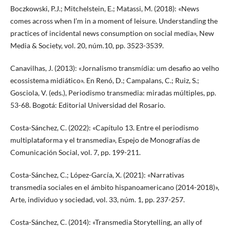
Boczkowski, P.J.; Mitchelstein, E.; Matassi, M. (2018): «News
comes across when I’m in a moment of leisure. Understanding the
practices of incidental news consumption on social media», New
Media & Society, vol. 20, núm.10, pp. 3523-3539.
Canavilhas, J. (2013): «Jornalismo transmídia: um desafio ao velho
ecossistema midiático». En Renó, D.; Campalans, C.; Ruiz, S.;
Gosciola, V. (eds.), Periodismo transmedia: miradas múltiples, pp.
53-68. Bogotá: Editorial Universidad del Rosario.
Costa-Sánchez, C. (2022): «Capítulo 13. Entre el periodismo
multiplataforma y el transmedia», Espejo de Monografías de
Comunicación Social, vol. 7, pp. 199-211.
Costa-Sánchez, C.; López-García, X. (2021): «Narrativas
transmedia sociales en el ámbito hispanoamericano (2014-2018)»,
Arte, individuo y sociedad, vol. 33, núm. 1, pp. 237-257.
Costa-Sánchez, C. (2014): «Transmedia Storytelling, an ally of