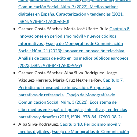
Comunicación Social: Núm. 7 (2022): Medios nativos
digitales en España. Caracterización y tendencias (2021,
ISBN: 978-84-17600-60-0)
Carmen Costa-Sánchez, María José Ufarte-Ruiz,
Capítulo 8.
Innovaciones en periodismo móvil y nuevos códigos
informativos
,
Espejo de Monografías de Comunicación
Social: Núm. 21 (2023): Innovar en innovación televisiva.
Análisis de casos de éxito en los medios públicos europeos
(2023, ISBN: 978-84-17600-96-9)
Carmen Costa-Sánchez, Alba Silva-Rodríguez , Jorge
Vázquez-Herrero, María-Cruz Negreira-Rey,
Capítulo 7.
Periodismo transmedia e innovación. Propuestas
narrativas de referencia
,
Espejo de Monografías de
Comunicación Social: Núm. 3 (2021): Ecosistema de
cibermedios en España: Tipologías, iniciativas, tendencias
narrativas y desafíos (2019, ISBN: 978-84-17600-08-2)
Alba Silva-Rodríguez,
Capítulo 10. Periodismo móvil y
medios digitales
,
Espejo de Monografías de Comunicación