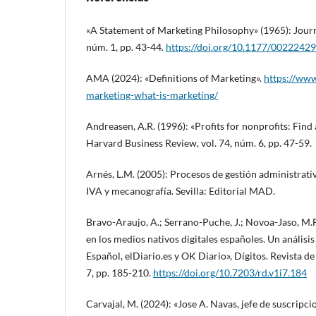
«A Statement of Marketing Philosophy» (1965): Journa
núm. 1, pp. 43-44.
https://doi.org/10.1177/002224
AMA (2024): «Definitions of Marketing».
https://www
marketing-what-is-marketing/
Andreasen, A.R. (1996): «Profits for nonprofits: Find
Harvard Business Review, vol. 74, núm. 6, pp. 47-59.
Arnés, L.M. (2005): Procesos de gestión administrati
IVA y mecanografía. Sevilla: Editorial MAD.
Bravo-Araujo, A.; Serrano-Puche, J.; Novoa-Jaso, M.F.
en los medios nativos digitales españoles. Un análisis
Español, elDiario.es y OK Diario», Dígitos. Revista d
7, pp. 185-210.
https://doi.org/10.7203/rd.v1i7.184
Carvajal, M. (2024): «Jose A. Navas, jefe de suscripcio