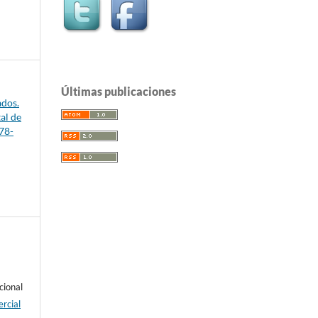
Últimas publicaciones
ados.
al de
78-
cional
rcial