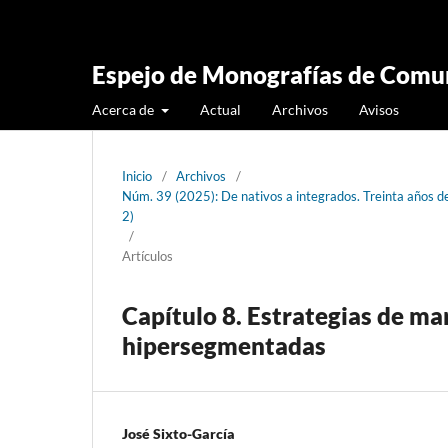
Espejo de Monografías de Comun
Acerca de
Actual
Archivos
Avisos
Inicio
/
Archivos
/
Núm. 39 (2025): De nativos a integrados. Treinta años 
2)
/
Artículos
Capítulo 8. Estrategias de ma
hipersegmentadas
José Sixto-García