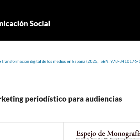
icación Social
de transformación digital de los medios en España (2025, ISBN: 978-8410176-
rketing periodístico para audiencias