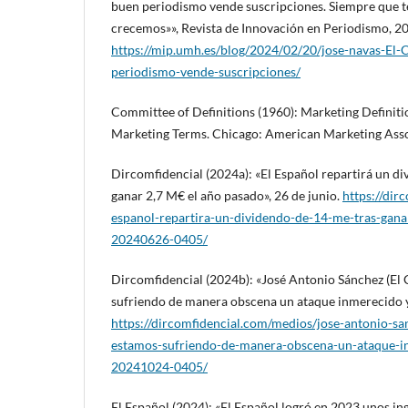
buen periodismo vende suscripciones. Siempre que t
crecemos»», Revista de Innovación en Periodismo, 20
https://mip.umh.es/blog/2024/02/20/jose-navas-El-C
periodismo-vende-suscripciones/
Committee of Definitions (1960): Marketing Definiti
Marketing Terms. Chicago: American Marketing Asso
Dircomfidencial (2024a): «El Español repartirá un di
ganar 2,7 M€ el año pasado», 26 de junio.
https://dir
espanol-repartira-un-dividendo-de-14-me-tras-gana
20240626-0405/
Dircomfidencial (2024b): «José Antonio Sánchez (El 
sufriendo de manera obscena un ataque inmerecido y
https://dircomfidencial.com/medios/jose-antonio-san
estamos-sufriendo-de-manera-obscena-un-ataque-i
20241024-0405/
El Español (2024): «El Español logró en 2023 unos in