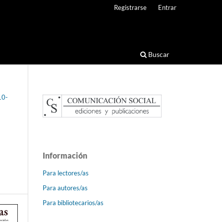
Registrarse
Entrar
Buscar
10-
Información
Para lectores/as
Para autores/as
Para bibliotecarios/as