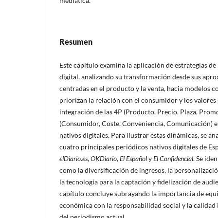
mediática.
Resumen
Este capítulo examina la aplicación de estrategias d
digital, analizando su transformación desde sus apr
centradas en el producto y la venta, hacia modelos
priorizan la relación con el consumidor y los valores 
integración de las 4P (Producto, Precio, Plaza, Prom
(Consumidor, Coste, Conveniencia, Comunicación) en
nativos digitales. Para ilustrar estas dinámicas, se ana
cuatro principales periódicos nativos digitales de Es
elDiario.es
,
OKDiario
,
El Español
y
El Confidencial
. Se ide
como la diversificación de ingresos, la personalizaci
la tecnología para la captación y fidelización de aud
capítulo concluye subrayando la importancia de equil
económica con la responsabilidad social y la calidad
del periodismo actual.