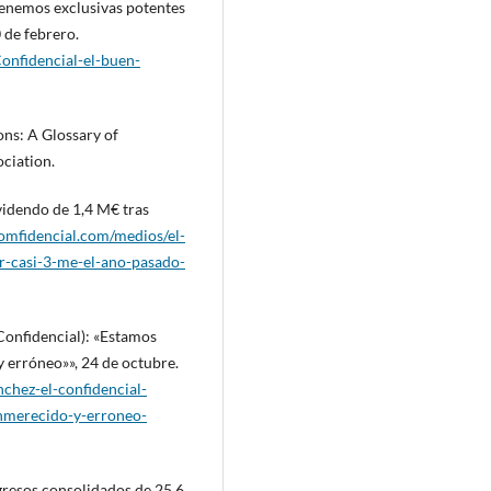
enemos exclusivas potentes
 de febrero.
onfidencial-el-buen-
ons: A Glossary of
ciation.
videndo de 1,4 M€ tras
comfidencial.com/medios/el-
r-casi-3-me-el-ano-pasado-
Confidencial): «Estamos
 erróneo»», 24 de octubre.
chez-el-confidencial-
nmerecido-y-erroneo-
gresos consolidados de 25,6