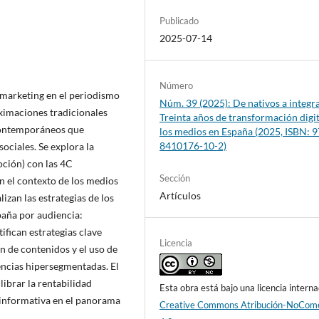
Publicado
2025-07-14
Número
e marketing en el periodismo
Núm. 39 (2025): De nativos a integr
oximaciones tradicionales
Treinta años de transformación digit
 contemporáneos que
los medios en España (2025, ISBN: 9
8410176-10-2)
sociales. Se explora la
oción) con las 4C
Sección
 el contexto de los medios
Artículos
lizan las estrategias de los
paña por audiencia:
ntifican estrategias clave
Licencia
ón de contenidos y el uso de
iencias hipersegmentadas. El
ibrar la rentabilidad
Esta obra está bajo una licencia interna
 informativa en el panorama
Creative Commons Atribución-NoCome