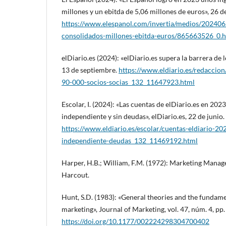
millones y un ebitda de 5,06 millones de euros», 26 de
https://www.elespanol.com/invertia/medios/202406
consolidados-millones-ebitda-euros/865663526_0.
elDiario.es (2024): «elDiario.es supera la barrera de l
13 de septiembre.
https://www.eldiario.es/redaccion
90-000-socios-socias_132_11647923.html
Escolar, I. (2024): «Las cuentas de elDiario.es en 202
independiente y sin deudas», elDiario.es, 22 de junio.
https://www.eldiario.es/escolar/cuentas-eldiario-20
independiente-deudas_132_11469192.html
Harper, H.B.; William, F.M. (1972): Marketing Mana
Harcout.
Hunt, S.D. (1983): «General theories and the fundam
marketing», Journal of Marketing, vol. 47, núm. 4, pp.
https://doi.org/10.1177/002224298304700402