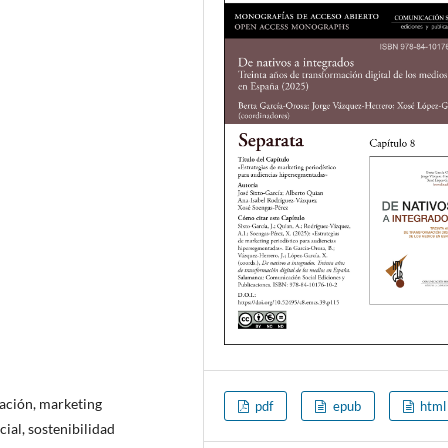
ación, marketing
pdf
epub
html
ial, sostenibilidad