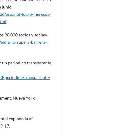
 junio.
26/espanol-logro-ingresos-
html
os 90.000 socios y socias»,
/eldiario-supera-barrera-
3: un periódico transparente,
23-periodico-transparente-
gement. Nueva York:
ental explanada of
 9-17.