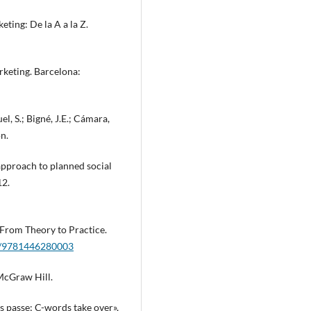
eting: De la A a la Z.
rketing. Barcelona:
el, S.; Bigné, J.E.; Cámara,
n.
 approach to planned social
12.
 From Theory to Practice.
35/9781446280003
 McGraw Hill.
s passe; C-words take over»,