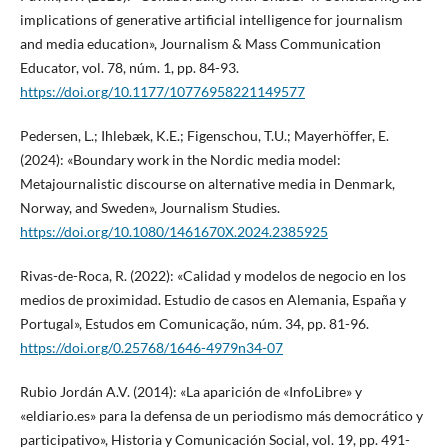
implications of generative artificial intelligence for journalism
and media education», Journalism & Mass Communication
Educator, vol. 78, núm. 1, pp. 84-93.
https://doi.org/10.1177/10776958221149577
Pedersen, L.; Ihlebæk, K.E.; Figenschou, T.U.; Mayerhöffer, E.
(2024): «Boundary work in the Nordic media model:
Metajournalistic discourse on alternative media in Denmark,
Norway, and Sweden», Journalism Studies.
https://doi.org/10.1080/1461670X.2024.2385925
Rivas-de-Roca, R. (2022): «Calidad y modelos de negocio en los
medios de proximidad. Estudio de casos en Alemania, España y
Portugal», Estudos em Comunicação, núm. 34, pp. 81-96.
https://doi.org/0.25768/1646-4979n34-07
Rubio Jordán A.V. (2014): «La aparición de «InfoLibre» y
«eldiario.es» para la defensa de un periodismo más democrático y
participativo», Historia y Comunicación Social, vol. 19, pp. 491-