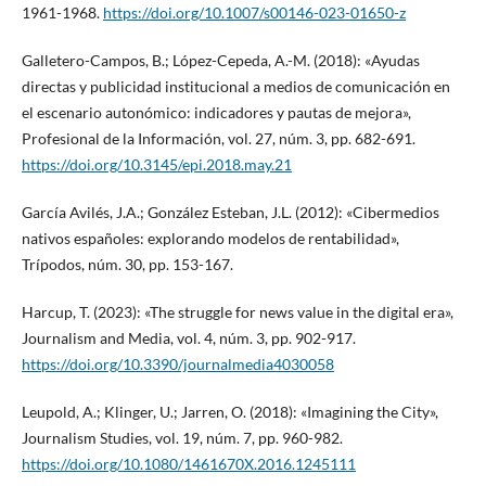
1961-1968.
https://doi.org/10.1007/s00146-023-01650-z
Galletero-Campos, B.; López-Cepeda, A.-M. (2018): «Ayudas
directas y publicidad institucional a medios de comunicación en
el escenario autonómico: indicadores y pautas de mejora»,
Profesional de la Información, vol. 27, núm. 3, pp. 682-691.
https://doi.org/10.3145/epi.2018.may.21
García Avilés, J.A.; González Esteban, J.L. (2012): «Cibermedios
nativos españoles: explorando modelos de rentabilidad»,
Trípodos, núm. 30, pp. 153-167.
Harcup, T. (2023): «The struggle for news value in the digital era»,
Journalism and Media, vol. 4, núm. 3, pp. 902-917.
https://doi.org/10.3390/journalmedia4030058
Leupold, A.; Klinger, U.; Jarren, O. (2018): «Imagining the City»,
Journalism Studies, vol. 19, núm. 7, pp. 960-982.
https://doi.org/10.1080/1461670X.2016.1245111