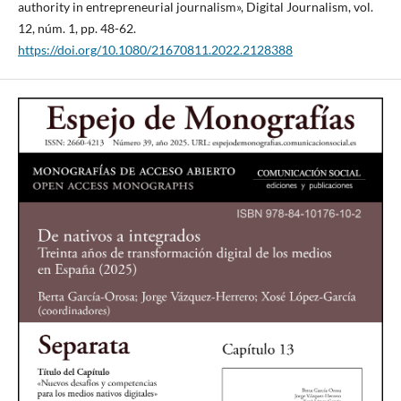
authority in entrepreneurial journalism», Digital Journalism, vol.
12, núm. 1, pp. 48-62.
https://doi.org/10.1080/21670811.2022.2128388