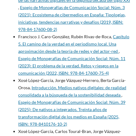
de las narrativas digitales en la segunda década del siglo XXI
,
Espejo de Monografías de Comunicación Social: Núm. 3
(2021): Ecosistema de cibermedios en España: Tipologías,
iniciativas, tendencias narrativas y desafíos (2019, ISBN:
978-84-17600-08-2)
Francisco J. Caro-González, Rubén Rivas-de-Roca,
Capítulo
5. El camino de la verdad en el periodismo local. Una
aproximación desde la teoría de redes y del actor-red
,
Espejo de Monografías de Comunicación Social: Núm. 11
(2023): El problema de la verdad. Retos y riesgos en la
comunicación (2022, ISBN: 978-84-17600-75-4)
Xosé López-García, Jorge Vázquez-Herrero, Berta García-
Orosa,
Introducción. Medios nativos digitales: de realidad
consolidada a la búsqueda de la sostenibilidad deseada
,
Espejo de Monografías de Comunicación Social: Núm. 39
(2025): De nativos a integrados. Treinta años de
transformación digital de los medios en España (2025,
ISBN: 978-8410176-10-2)
Xosé López-García, Carlos Toural-Bran, Jorge Vázquez-