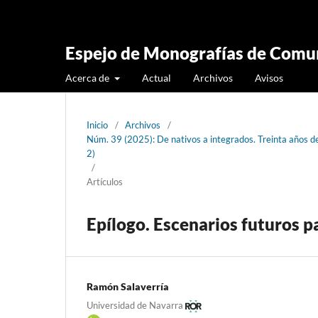
Espejo de Monografías de Comun
Acerca de
Actual
Archivos
Avisos
Inicio
/
Archivos
/
Núm. 39 (2025): De nativos a integrados. Treinta años 
2)
/
Artículos
Epílogo. Escenarios futuros p
Ramón Salaverría
Universidad de Navarra