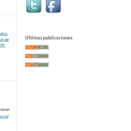
ados.
Últimas publicaciones
al de
78-
cional
rcial