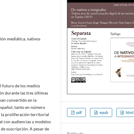
ión mediática, nativos
l futuro de los medios
ión durante las tres últimas
 han convertido en la
español, tanto en número
pdf
epub
html
la proliferación territorial
tal con audiencias y modelos
 de suscripción. A pesar de
Publicado