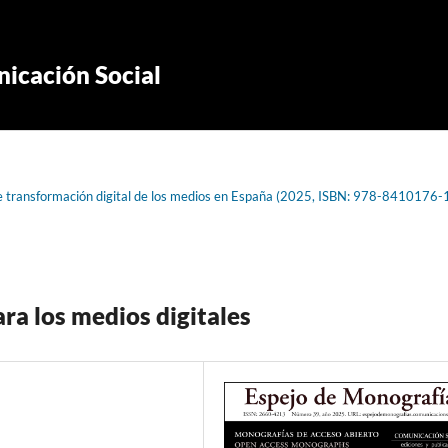
icación Social
de transformación digital de los medios en España (2025, ISBN: 978-8410176-
ara los medios digitales