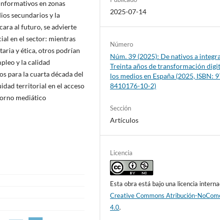
 informativos en zonas
2025-07-14
ios secundarios y la
ara al futuro, se advierte
ial en el sector: mientras
Número
ria y ética, otros podrían
Núm. 39 (2025): De nativos a integr
pleo y la calidad
Treinta años de transformación digit
os para la cuarta década del
los medios en España (2025, ISBN: 9
8410176-10-2)
uidad territorial en el acceso
torno mediático
Sección
Artículos
Licencia
Esta obra está bajo una licencia interna
Creative Commons Atribución-NoCome
4.0
.