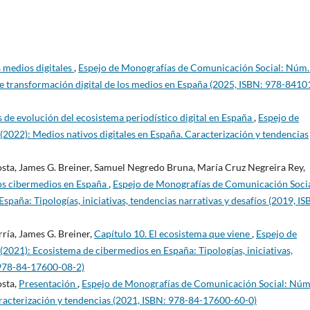
s medios digitales
,
Espejo de Monografías de Comunicación Social: Núm.
 de transformación digital de los medios en España (2025, ISBN: 978-8410
s de evolución del ecosistema periodístico digital en España
,
Espejo de
2022): Medios nativos digitales en España. Caracterización y tendencias
osta, James G. Breiner, Samuel Negredo Bruna, María Cruz Negreira Rey,
los cibermedios en España
,
Espejo de Monografías de Comunicación Socia
paña: Tipologías, iniciativas, tendencias narrativas y desafíos (2019, IS
ría, James G. Breiner,
Capítulo 10. El ecosistema que viene
,
Espejo de
021): Ecosistema de cibermedios en España: Tipologías, iniciativas,
: 978-84-17600-08-2)
osta,
Presentación
,
Espejo de Monografías de Comunicación Social: Núm
aracterización y tendencias (2021, ISBN: 978-84-17600-60-0)