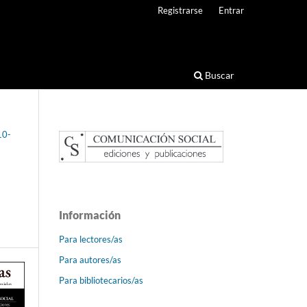
Registrarse
Entrar
Buscar
10-
Información
Para lectores/as
Para autores/as
Para bibliotecarios/as