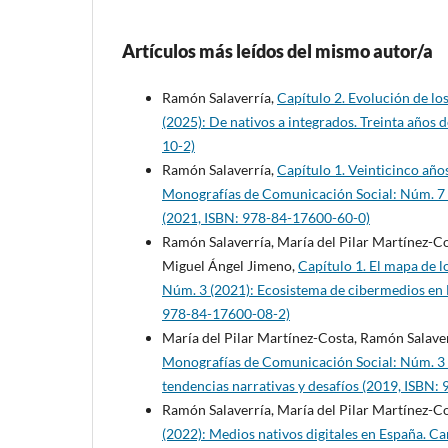
Artículos más leídos del mismo autor/a
Ramón Salaverría,
Capítulo 2. Evolución de lo
(2025): De nativos a integrados. Treinta años
10-2)
Ramón Salaverría,
Capítulo 1. Veinticinco año
Monografías de Comunicación Social: Núm. 7 (
(2021, ISBN: 978-84-17600-60-0)
Ramón Salaverría, María del Pilar Martínez-C
Miguel Ángel Jimeno,
Capítulo 1. El mapa de 
Núm. 3 (2021): Ecosistema de cibermedios en Es
978-84-17600-08-2)
María del Pilar Martínez-Costa, Ramón Salaver
Monografías de Comunicación Social: Núm. 3 (2
tendencias narrativas y desafíos (2019, ISBN
Ramón Salaverría, María del Pilar Martínez-C
(2022): Medios nativos digitales en España. C