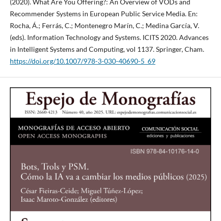
(2020). What Are You Offering?: An Overview of VODs and
Recommender Systems in European Public Service Media. En:
Rocha, Á.; Ferrás, C.; Montenegro Marín, C.; Medina García, V.
(eds). Information Technology and Systems. ICITS 2020. Advances
in Intelligent Systems and Computing, vol 1137. Springer, Cham.
https://doi.org/10.1007/978-3-030-40690-5_69