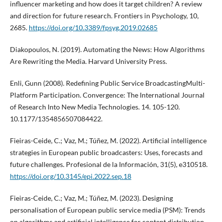
influencer marketing and how does it target children? A review
and direction for future research. Frontiers in Psychology, 10,
2685.
https://doi.org/10.3389/fpsyg.2019.02685
Diakopoulos, N. (2019). Automating the News: How Algorithms
Are Rewriting the Media. Harvard University Press.
Enli, Gunn (2008). Redefining Public Service BroadcastingMulti-
Platform Participation. Convergence: The International Journal
of Research Into New Media Technologies. 14. 105-120.
10.1177/1354856507084422.
Fieiras-Ceide, C.; Vaz, M.; Túñez, M. (2022). Artificial intelligence
strategies in European public broadcasters: Uses, forecasts and
future challenges. Profesional de la Información, 31(5), e310518.
https://doi.org/10.3145/epi.2022.sep.18
Fieiras-Ceide, C.; Vaz, M.; Túñez, M. (2023). Designing
personalisation of European public service media (PSM): Trends
on algorithms and artificial intelligence for content distribution.