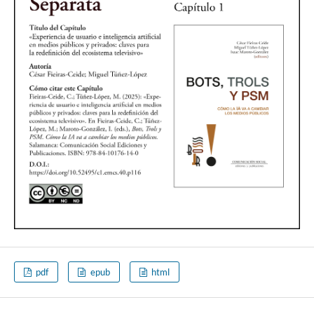
pdf
epub
html