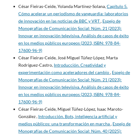
César Fieiras-Ceide, Yolanda Martínez-Solana,
Capítulo 5.
Cómo acelerar un periodismo de vanguardia: laboratorios
de innovación en las noticias de BBC y VRT
,
Espejo de
Monografías de Comunicación Social: Núm. 21 (2023):
Innovar en innovación televisiva. Análisis de casos de éxito
en los medios públicos europeos (2023, ISBN: 978-84-
17600-96-9)
César Fieiras-Ceide, José Miguel Túñez-López, Marta
Rodríguez-Castro,
Introducción. Creatividad y
experimentación como aceleradores del cambio
,
Espejo de
Monografías de Comunicación Social: Núm. 21 (2023):
Innovar en innovación televisiva. Análisis de casos de éxito
en los medios públicos europeos (2023, ISBN: 978-84-
17600-96-9)
César Fieiras-Ceide, Miguel Túñez-López, Isaac Maroto-
González ,
Introducción. Bots, inteligencia artificial y
medios públicos: una transformación en marcha
,
Espejo de
Monografías de Comunicación Social: Núm. 40 (2025):