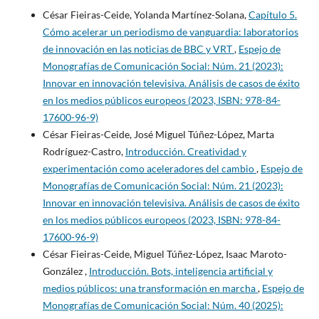
César Fieiras-Ceide, Yolanda Martínez-Solana,
Capítulo 5.
Cómo acelerar un periodismo de vanguardia: laboratorios
de innovación en las noticias de BBC y VRT
,
Espejo de
Monografías de Comunicación Social: Núm. 21 (2023):
Innovar en innovación televisiva. Análisis de casos de éxito
en los medios públicos europeos (2023, ISBN: 978-84-
17600-96-9)
César Fieiras-Ceide, José Miguel Túñez-López, Marta
Rodríguez-Castro,
Introducción. Creatividad y
experimentación como aceleradores del cambio
,
Espejo de
Monografías de Comunicación Social: Núm. 21 (2023):
Innovar en innovación televisiva. Análisis de casos de éxito
en los medios públicos europeos (2023, ISBN: 978-84-
17600-96-9)
César Fieiras-Ceide, Miguel Túñez-López, Isaac Maroto-
González ,
Introducción. Bots, inteligencia artificial y
medios públicos: una transformación en marcha
,
Espejo de
Monografías de Comunicación Social: Núm. 40 (2025):