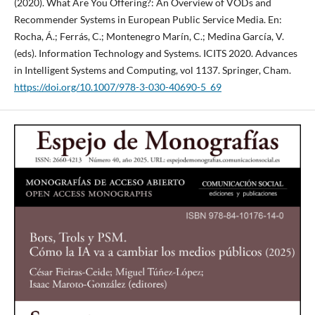
(2020). What Are You Offering?: An Overview of VODs and
Recommender Systems in European Public Service Media. En:
Rocha, Á.; Ferrás, C.; Montenegro Marín, C.; Medina García, V.
(eds). Information Technology and Systems. ICITS 2020. Advances
in Intelligent Systems and Computing, vol 1137. Springer, Cham.
https://doi.org/10.1007/978-3-030-40690-5_69