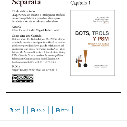
pdf
epub
html