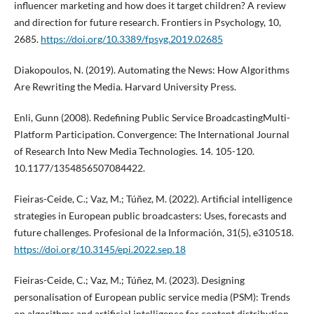
influencer marketing and how does it target children? A review
and direction for future research. Frontiers in Psychology, 10,
2685.
https://doi.org/10.3389/fpsyg.2019.02685
Diakopoulos, N. (2019). Automating the News: How Algorithms
Are Rewriting the Media. Harvard University Press.
Enli, Gunn (2008). Redefining Public Service BroadcastingMulti-
Platform Participation. Convergence: The International Journal
of Research Into New Media Technologies. 14. 105-120.
10.1177/1354856507084422.
Fieiras-Ceide, C.; Vaz, M.; Túñez, M. (2022). Artificial intelligence
strategies in European public broadcasters: Uses, forecasts and
future challenges. Profesional de la Información, 31(5), e310518.
https://doi.org/10.3145/epi.2022.sep.18
Fieiras-Ceide, C.; Vaz, M.; Túñez, M. (2023). Designing
personalisation of European public service media (PSM): Trends
on algorithms and artificial intelligence for content distribution.