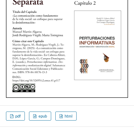
pdf
epub
html