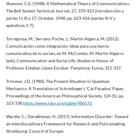
Shannon, C.E. (1948). A Mathematical Theory of Communication»,
The Bell System Technical Journal, 27, 379-423 (introducción y
partes I y II) y 27, October, 1948, pp. 623-656 (partes III-V y
apéndices 1-7).
Torregrosa, M.; Serrano-Puche, J.; Martín Algarra, M. (2012).
Comunicación como integración. Ideas para una teoría
comunicativa de lo social», en M. McCombs; M. Martín Algarra
(eds), Communication and Social Life. Studies in Honor of
Professor Esteban López-Escobar. Pamplona: Eunsa, 321-337.
Trimmer, J.D. (1980). The Present Situation in Quantum
Mechanics: A Translation of Schrödinger’s ‘Cat Paradox’ Paper,
Proceedings of the American Philosophical Society, 124 (5), pp.
323-338.
https://www.jstor.org/stable/986572
Wardle. C.; Derakhshan, H. (2017). Information Disorder: Toward
an Interdisciplinary Framework for Research and Policymaking.
Strasbourg: Council of Europe.