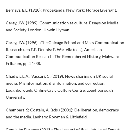
Bernays, E.L. (1928): Propaganda. New York: Horace Liveright.
Carey, J.W. (1989): Communication as culture. Essays on Media
and Society. London: Unwin Hyman.
Carey, J.W. (1996): «The Chicago School and Mass Communication
Research», en E.E. Dennis; E. Wartella (eds.), American
Communication Research: The Remembered History, Mahwah:
Erlbaum, pp. 21-38.
Chadwick, A.; Vaccari, C. (2019): News sharing on UK social
media: Misinformation, disinformation, and correction.
Loughborough: Online Civic Culture Centre, Loughborough
University.
Chambers, S; Costain, A. (eds.) (2001): Deliberation, democracy
and the media. Lanham: Rowman & Littlefield.
Comisión Europea (2018): Final report of the High-Level Expert