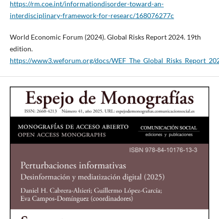
https://rm.coe.int/informationdisorder-toward-an-
interdisciplinary-framework-for-researc/168076277c
World Economic Forum (2024). Global Risks Report 2024. 19th
edition.
https://www3.weforum.org/docs/WEF_The_Global_Risks_Report_202