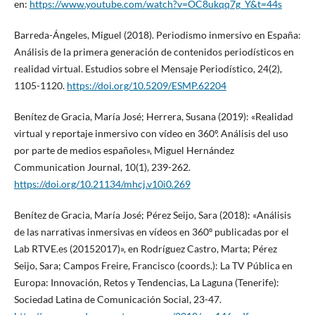
en:
https://www.youtube.com/watch?v=OC8ukqq7g_Y&t=44s
Barreda-Ángeles, Miguel (2018). Periodismo inmersivo en España:
Análisis de la primera generación de contenidos periodísticos en
realidad virtual. Estudios sobre el Mensaje Periodístico, 24(2),
1105-1120.
https://doi.org/10.5209/ESMP.62204
Benítez de Gracia, María José; Herrera, Susana (2019): «Realidad
virtual y reportaje inmersivo con vídeo en 360º. Análisis del uso
por parte de medios españoles», Miguel Hernández
Communication Journal, 10(1), 239-262.
https://doi.org/10.21134/mhcj.v10i0.269
Benítez de Gracia, María José; Pérez Seijo, Sara (2018): «Análisis
de las narrativas inmersivas en vídeos en 360º publicadas por el
Lab RTVE.es (20152017)», en Rodríguez Castro, Marta; Pérez
Seijo, Sara; Campos Freire, Francisco (coords.): La TV Pública en
Europa: Innovación, Retos y Tendencias, La Laguna (Tenerife):
Sociedad Latina de Comunicación Social, 23-47.