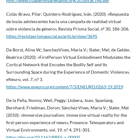
http://www.cuadernosartesanos.org/2018/cac146.pdf
Colás-Bravo, Pilar; Quintero-Rodríguez, Iván. (2020). «Respuesta
de los/as adolescentes hacia una campaña de realidad virtual
sobre violencia de género», Revista Prisma Social, nº 30, 186-206.
https://revistaprismasocial.es/article/view/3695
De Borst, Aline W.; SanchezVives, Maria V.; Slater, Mel; de Gelder,
Beatrice (2020): «FirstPerson Virtual Embodiment Modulates the
Cortical Network that Encodes the Bodily Self and Its
Surrounding Space during the Experience of Domestic Violence»,
eNeuro, vol. 7, n.º 3.
https://www.eneuro.org/content/7/3/ENEURO.0263-19.2019
De la Peña, Nonny; Weil, Peggy; Llobera, Joan; Spanlang,
Bernhard; Friedman, Doron; Sánchez-Vives, Maria V.; Slater, Mel
(2010): «Immersive journalism: immersive virtual reality for the
first-person experience of news», Presence: Teleoperators and
Virtual Environments, vol. 19, n.º 4, 291-301.
https://doi.org/10.1162/PRES_a_00005