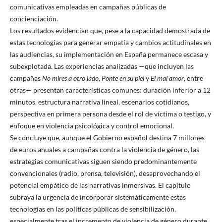
comunicativas empleadas en campañas públicas de
concienciación.
Los resultados evidencian que, pese a la capacidad demostrada de
estas tecnologías para generar empatía y cambios actitudinales en
las audiencias, su implementación en España permanece escasa y
subexplotada. Las experiencias analizadas —que incluyen las
campañas
No mires a otro lado
,
Ponte en su piel
y
El mal amor
, entre
otras— presentan características comunes: duración inferior a 12
minutos, estructura narrativa lineal, escenarios cotidianos,
perspectiva en primera persona desde el rol de víctima o testigo, y
enfoque en violencia psicológica y control emocional.
Se concluye que, aunque el Gobierno español destina 7 millones
de euros anuales a campañas contra la violencia de género, las
estrategias comunicativas siguen siendo predominantemente
convencionales (radio, prensa, televisión), desaprovechando el
potencial empático de las narrativas inmersivas. El capítulo
subraya la urgencia de incorporar sistemáticamente estas
tecnologías en las políticas públicas de sensibilización,
especialmente tras el incremento de violencia de género durante