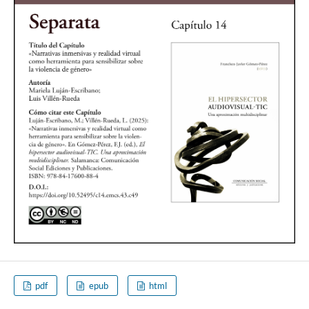
pdf
epub
html