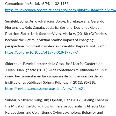
Comunicación Social, n.º 74, 1132-1153.
https://nuevaepoca.revistalatinacs.org/index.php/revista/article/vie
Seinfeld, Sofía; ArroyoPalacios, Jorge; Iruretagoyena, Gerardo;
Hortensius, Rob; Zapata, Lucía E.; Borland, David; de Gelder,
Beatrice; Slater, Mel; SanchezVives, Maria V. (2018): «Offenders
become the victim in virtual reality: impact of changing
perspective in domestic violence», Scientific Reports, vol. 8, n.º 1.
https://doi.org/10.1038/s41598-018-19987-7
Sidorenko, Pavel; Herranz de la Casa, José María; Cantero de
Julián, Juan Ignacio (2020): «Los contenidos multimedia en 360º
como herramientas en las campañas de concienciación de las
instituciones públicas», Sphera Pública, n.º 20 (1), 95-118.
https://revistas.um.es/sphera/article/view/424621
Sundar, S. Shyam; Kang, Jin; Oprean, Dan (2017): «Being There in
the Midst of the Story: How Immersive Journalism Affects Our
Perceptions and Cognitions», Cyberpsychology, Behavior and