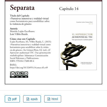
pdf
epub
html