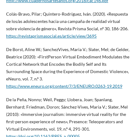
http://www.cuadernosartesanos.org/2018/cac146.pdf
Colás-Bravo, Pilar; Quintero-Rodríguez, Iván. (2020). «Respuesta
de los/as adolescentes hacia una campaña de realidad virtual
sobre violencia de género», Revista Prisma Social, nº 30, 186-206.
https://revistaprismasocial.es/article/view/3695
De Borst, Aline W.; SanchezVives, Maria V.; Slater, Mel; de Gelder,
Beatrice (2020): «FirstPerson Virtual Embodiment Modulates the
Cortical Network that Encodes the Bodily Self and Its
Surrounding Space during the Experience of Domestic Violence»,
eNeuro, vol. 7, n.º 3.
https://www.eneuro.org/content/7/3/ENEURO.0263-19.2019
De la Peña, Nonny; Weil, Peggy; Llobera, Joan; Spanlang,
Bernhard; Friedman, Doron; Sánchez-Vives, Maria V.; Slater, Mel
(2010): «Immersive journalism: immersive virtual reality for the
first-person experience of news», Presence: Teleoperators and
Virtual Environments, vol. 19, n.º 4, 291-301.
https://doi.org/10.1162/PRES_a_00005