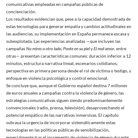
comunicativas empleadas en campañas públicas de
concienciación.
Los resultados evidencian que, pese a la capacidad demostrada de
estas tecnologías para generar empatía y cambios actitudinales en
las audiencias, su implementación en España permanece escasa y
subexplotada. Las experiencias analizadas —que incluyen las
campañas
No mires a otro lado
,
Ponte en su piel
y
El mal amor
, entre
otras— presentan características comunes: duración inferior a 12
minutos, estructura narrativa lineal, escenarios cotidianos,
perspectiva en primera persona desde el rol de víctima o testigo, y
enfoque en violencia psicológica y control emocional.
Se concluye que, aunque el Gobierno español destina 7 millones
de euros anuales a campañas contra la violencia de género, las
estrategias comunicativas siguen siendo predominantemente
convencionales (radio, prensa, televisión), desaprovechando el
potencial empático de las narrativas inmersivas. El capítulo
subraya la urgencia de incorporar sistemáticamente estas
tecnologías en las políticas públicas de sensibilización,
especialmente tras el incremento de violencia de género durante