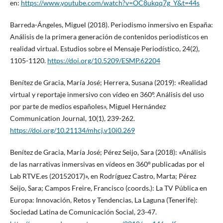
en:
https://www.youtube.com/watch?v=OC8ukqq7g_Y&t=44s
Barreda-Ángeles, Miguel (2018). Periodismo inmersivo en España:
Análisis de la primera generación de contenidos periodísticos en
realidad virtual. Estudios sobre el Mensaje Periodístico, 24(2),
1105-1120.
https://doi.org/10.5209/ESMP.62204
Benítez de Gracia, María José; Herrera, Susana (2019): «Realidad
virtual y reportaje inmersivo con vídeo en 360º. Análisis del uso
por parte de medios españoles», Miguel Hernández
Communication Journal, 10(1), 239-262.
https://doi.org/10.21134/mhcj.v10i0.269
Benítez de Gracia, María José; Pérez Seijo, Sara (2018): «Análisis
de las narrativas inmersivas en vídeos en 360º publicadas por el
Lab RTVE.es (20152017)», en Rodríguez Castro, Marta; Pérez
Seijo, Sara; Campos Freire, Francisco (coords.): La TV Pública en
Europa: Innovación, Retos y Tendencias, La Laguna (Tenerife):
Sociedad Latina de Comunicación Social, 23-47.