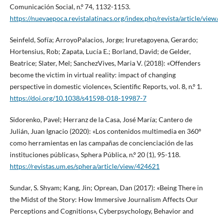
Comunicación Social, n.º 74, 1132-1153.
https://nuevaepoca.revistalatinacs.org/index.php/revista/article/vie
Seinfeld, Sofía; ArroyoPalacios, Jorge; Iruretagoyena, Gerardo;
Hortensius, Rob; Zapata, Lucía E.; Borland, David; de Gelder,
Beatrice; Slater, Mel; SanchezVives, Maria V. (2018): «Offenders
become the victim in virtual reality: impact of changing
perspective in domestic violence», Scientific Reports, vol. 8, n.º 1.
https://doi.org/10.1038/s41598-018-19987-7
Sidorenko, Pavel; Herranz de la Casa, José María; Cantero de
Julián, Juan Ignacio (2020): «Los contenidos multimedia en 360º
como herramientas en las campañas de concienciación de las
instituciones públicas», Sphera Pública, n.º 20 (1), 95-118.
https://revistas.um.es/sphera/article/view/424621
Sundar, S. Shyam; Kang, Jin; Oprean, Dan (2017): «Being There in
the Midst of the Story: How Immersive Journalism Affects Our
Perceptions and Cognitions», Cyberpsychology, Behavior and