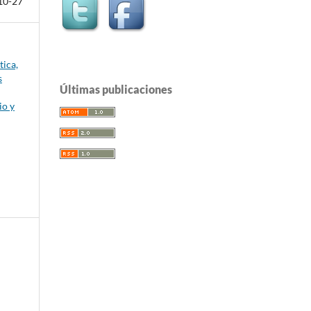
10-27
tica,
s
Últimas publicaciones
io y