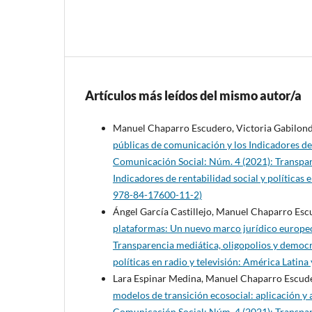
Artículos más leídos del mismo autor/a
Manuel Chaparro Escudero, Victoria Gabilon
públicas de comunicación y los Indicadores de
Comunicación Social: Núm. 4 (2021): Transpar
Indicadores de rentabilidad social y políticas
978-84-17600-11-2)
Ángel García Castillejo, Manuel Chaparro Esc
plataformas: Un nuevo marco jurídico europe
Transparencia mediática, oligopolios y democr
políticas en radio y televisión: América Lati
Lara Espinar Medina, Manuel Chaparro Escuder
modelos de transición ecosocial: aplicación y 
Comunicación Social: Núm. 4 (2021): Transpar