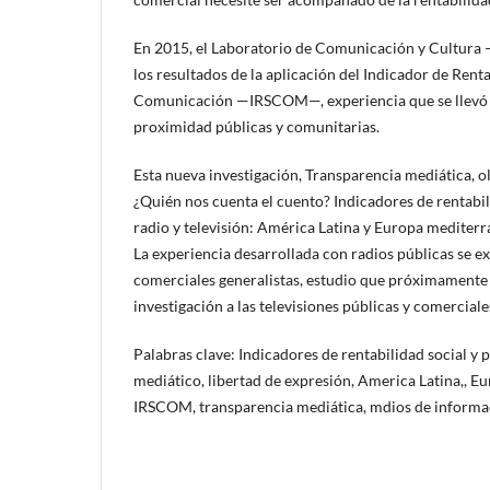
En 2015, el Laboratorio de Comunicación y Cultur
los resultados de la aplicación del Indicador de Renta
Comunicación —IRSCOM—, experiencia que se llevó 
proximidad públicas y comunitarias.
Esta nueva investigación, Transparencia mediática, o
¿Quién nos cuenta el cuento? Indicadores de rentabili
radio y televisión: América Latina y Europa mediterr
La experiencia desarrollada con radios públicas se ex
comerciales generalistas, estudio que próximamente
investigación a las televisiones públicas y comerciale
Palabras clave: Indicadores de rentabilidad social y 
mediático, libertad de expresión, America Latina,, E
IRSCOM, transparencia mediática, mdios de informaci