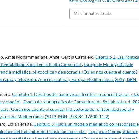
https://doi.org/10.52495/intro.emcs.4
Más formatos de cita
do, Amal Mohammadiane, Ángel García Castillejo,
Capítulo 2. Las Polític
 Rentabilidad Social en la Radio Comercial
,
Espejo de Monografías de
encia mediática, oligopolios y democracia ¿Quién nos cuenta el cuento?
 en radio y televisión: América Latina y Europa Mediterránea (2019, ISBN:
udero,
Capítulo 1. Desafíos del audiovisual frente a la concentración y las
o y español
,
Espejo de Monografías de Comunicación Social: Núm. 4 (202
acia ¿Quién nos cuenta el cuento? Indicadores de rentabilidad social y
na y Europa Mediterránea (2019, ISBN: 978-84-17600-11-2)
o, Lidia Peralta,
Capítulo 3. Hacia un modelo mediático co-responsable
alcance del Indicador de Transición Ecosocial
,
Espejo de Monografías de
encia mediática, oligopolios y democracia ¿Quién nos cuenta el cuento?