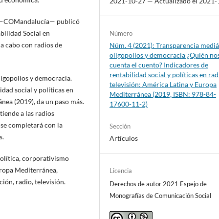
2021-10-27 — Actualizado el 2021-
a —COMandalucía— publicó
bilidad Social en
Número
a cabo con radios de
Núm. 4 (2021): Transparencia mediá
oligopolios y democracia ¿Quién no
cuenta el cuento? Indicadores de
rentabilidad social y políticas en rad
ligopolios y democracia.
televisión: América Latina y Europa
dad social y políticas en
Mediterránea (2019, ISBN: 978-84-
ánea (2019), da un paso más.
17600-11-2)
tiende a las radios
 se completará con la
Sección
s.
Artículos
política, corporativismo
uropa Mediterránea,
Licencia
ón, radio, televisión.
Derechos de autor 2021 Espejo de
Monografías de Comunicación Social