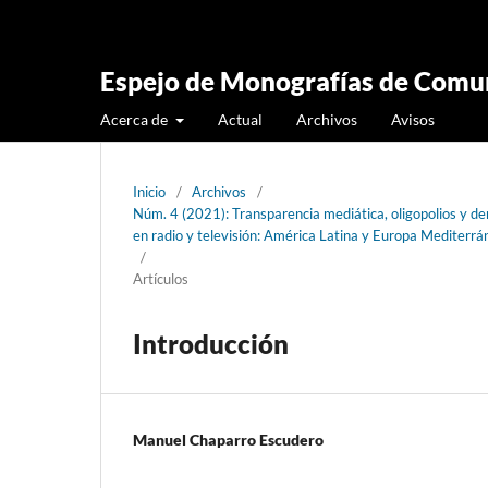
Espejo de Monografías de Comun
Acerca de
Actual
Archivos
Avisos
Inicio
/
Archivos
/
Núm. 4 (2021): Transparencia mediática, oligopolios y dem
en radio y televisión: América Latina y Europa Medite
/
Artículos
Introducción
Manuel Chaparro Escudero