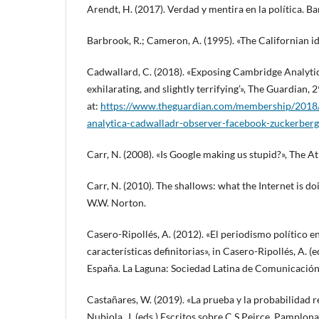
Arendt, H. (2017). Verdad y mentira en la política. B
Barbrook, R.; Cameron, A. (1995). «The Californian id
Cadwallard, C. (2018). «Exposing Cambridge Analytica
exhilarating, and slightly terrifying’», The Guardian,
at:
https://www.theguardian.com/membership/2018
analytica-cadwalladr-observer-facebook-zuckerberg
Carr, N. (2008). «Is Google making us stupid?», The At
Carr, N. (2010). The shallows: what the Internet is d
W.W. Norton.
Casero-Ripollés, A. (2012). «El periodismo político e
características definitorias», in Casero-Ripollés, A. (
España. La Laguna: Sociedad Latina de Comunicación 
Castañares, W. (2019). «La prueba y la probabilidad re
Nubiola, J. (eds.) Escritos sobre C.S.Peirce. Pamplo