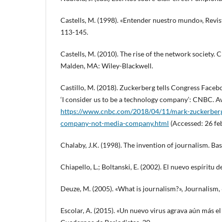
Castells, M. (1998). «Entender nuestro mundo», Revist
113-145.
Castells, M. (2010). The rise of the network society. 
Malden, MA: Wiley-Blackwell.
Castillo, M. (2018). Zuckerberg tells Congress Face
‘I consider us to be a technology company’: CNBC. Av
https://www.cnbc.com/2018/04/11/mark-zuckerberg
company-not-media-company.html
(Accessed: 26 fe
Chalaby, J.K. (1998). The invention of journalism. Ba
Chiapello, L.; Boltanski, E. (2002). El nuevo espíritu 
Deuze, M. (2005). «What is journalism?», Journalism, 
Escolar, A. (2015). «Un nuevo virus agrava aún más el