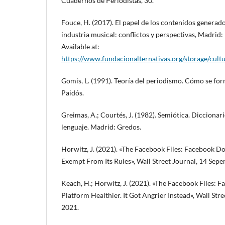
Cuadernos de Periodistas, 30.
Fouce, H. (2017). El papel de los contenidos generado
industria musical: conflictos y perspectivas, Madrid:
Available at:
https://www.fundacionalternativas.org/storage/cu
Gomis, L. (1991). Teoría del periodismo. Cómo se for
Paidós.
Greimas, A.; Courtés, J. (1982). Semiótica. Diccionari
lenguaje. Madrid: Gredos.
Horwitz, J. (2021). «The Facebook Files: Facebook D
Exempt From Its Rules», Wall Street Journal, 14 Sep
Keach, H.; Horwitz, J. (2021). «The Facebook Files: 
Platform Healthier. It Got Angrier Instead», Wall Str
2021.