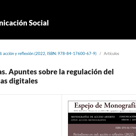
icación Social
d: acción y reflexión (2022, ISBN: 978-84-17600-67-9)
/
Artículos
as. Apuntes sobre la regulación del
as digitales