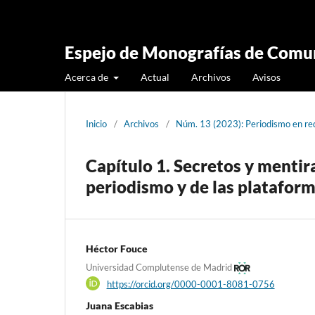
Espejo de Monografías de Comun
Acerca de
Actual
Archivos
Avisos
Inicio
/
Archivos
/
Núm. 13 (2023): Periodismo en re
Capítulo 1. Secretos y mentir
periodismo y de las plataform
Héctor Fouce
Universidad Complutense de Madrid
https://orcid.org/0000-0001-8081-0756
Juana Escabias