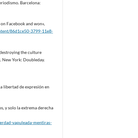
periodismo. Barcelona:
k on Facebook and won»,
ntent/86d1ce50-3799-11e8-
 destroying the culture
ck. New York: Doubleday.
la libertad de expresión en
os, y solo la extrema derecha
verdad-vapuleada-mentiras-