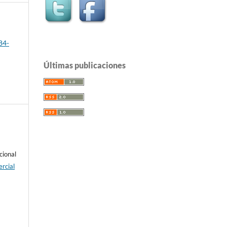
84-
Últimas publicaciones
cional
rcial
e