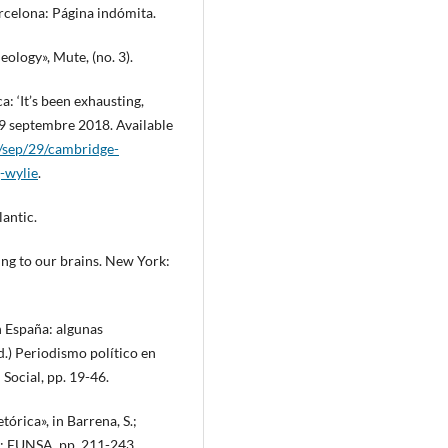
arcelona: Página indómita.
eology», Mute, (no. 3).
: ‘It’s been exhausting,
 29 septembre 2018. Available
/sep/29/cambridge-
-wylie
.
lantic.
oing to our brains. New York:
n España: algunas
ed.) Periodismo político en
Social, pp. 19-46.
tórica», in Barrena, S.;
na: EUNSA, pp. 211-243.