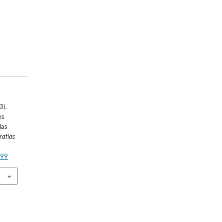
3).
es
las
rafías
p99