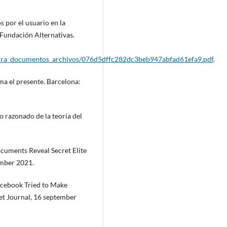
s por el usuario en la
 Fundación Alternativas.
ltura_documentos_archivos/076d5dffc282dc3beb947abfad61efa9.pdf
.
ma el presente. Barcelona:
o razonado de la teoría del
ocuments Reveal Secret Elite
ember 2021.
Facebook Tried to Make
eet Journal, 16 september