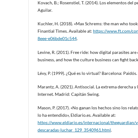
Kovach, B.; Rosenstiel, T. (2014). Los elementos del 
Aguilar.
Kuchler, H. (2018). «Max Schrems: the man who too
Finantial Times. Available at:
https://www.ft.com/co
8eee-e06bde01c544
.
Levine, R. (2011). Free ride: how digital parasites are
business, and how the culture business can fight ba
Lévy, P. (1999). ¿Qué es lo virtual? Barcelona: Paidós.
Marantz, A. (2021). Antisocial. La extrema derecha y 
Internet. Madrid: Capitán Swing.
Mason, P. (2017). «No ganan los hechos sino los relat
lo ha entendido», Eldiario.es. Available at:
https://www.eldiario.es/internacional/theguardian/
descaradas-luchar_129_3540961.html
.