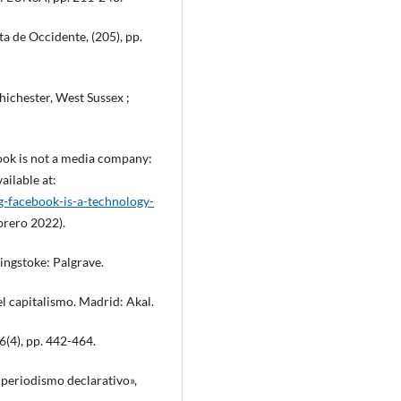
a de Occidente, (205), pp.
Chichester, West Sussex ;
book is not a media company:
ailable at:
-facebook-is-a-technology-
brero 2022).
singstoke: Palgrave.
del capitalismo. Madrid: Akal.
6(4), pp. 442-464.
 periodismo declarativo»,