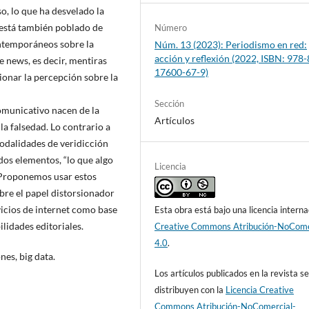
so, lo que ha desvelado la
 está también poblado de
Número
ontemporáneos sobre la
Núm. 13 (2023): Periodismo en red:
acción y reflexión (2022, ISBN: 978-
e news, es decir, mentiras
17600-67-9)
ionar la percepción sobre la
Sección
omunicativo nacen de la
Artículos
la falsedad. Lo contrario a
 modalidades de veridicción
dos elementos, “lo que algo
Licencia
. Proponemos usar estos
bre el papel distorsionador
rvicios de internet como base
Esta obra está bajo una licencia interna
lidades editoriales.
Creative Commons Atribución-NoCome
4.0
.
nes, big data.
Los artículos publicados en la revista s
distribuyen con la
Licencia Creative
Commons Atribución-NoComercial-