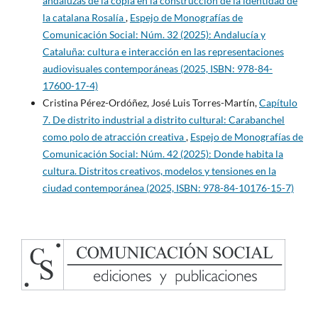
andaluzas de la copla en la construcción de la identidad de
la catalana Rosalía
,
Espejo de Monografías de
Comunicación Social: Núm. 32 (2025): Andalucía y
Cataluña: cultura e interacción en las representaciones
audiovisuales contemporáneas (2025, ISBN: 978-84-
17600-17-4)
Cristina Pérez-Ordóñez, José Luis Torres-Martín,
Capítulo
7. De distrito industrial a distrito cultural: Carabanchel
como polo de atracción creativa
,
Espejo de Monografías de
Comunicación Social: Núm. 42 (2025): Donde habita la
cultura. Distritos creativos, modelos y tensiones en la
ciudad contemporánea (2025, ISBN: 978-84-10176-15-7)