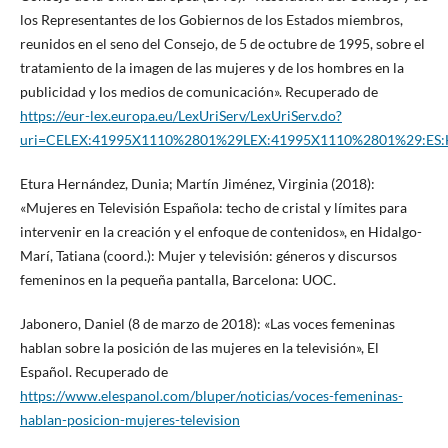
los Representantes de los Gobiernos de los Estados miembros,
reunidos en el seno del Consejo, de 5 de octubre de 1995, sobre el
tratamiento de la imagen de las mujeres y de los hombres en la
publicidad y los medios de comunicación». Recuperado de
https://eur-lex.europa.eu/LexUriServ/LexUriServ.do?
uri=CELEX:41995X1110%2801%29LEX:41995X1110%2801%29:ES
Etura Hernández, Dunia; Martín Jiménez, Virginia (2018):
«Mujeres en Televisión Española: techo de cristal y límites para
intervenir en la creación y el enfoque de contenidos», en Hidalgo-
Marí, Tatiana (coord.): Mujer y televisión: géneros y discursos
femeninos en la pequeña pantalla, Barcelona: UOC.
Jabonero, Daniel (8 de marzo de 2018): «Las voces femeninas
hablan sobre la posición de las mujeres en la televisión», El
Español. Recuperado de
https://www.elespanol.com/bluper/noticias/voces-femeninas-
hablan-posicion-mujeres-television