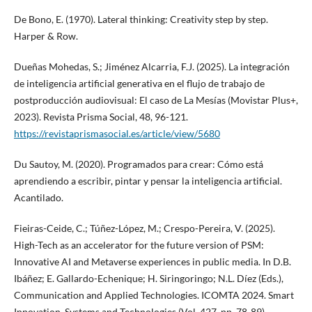
De Bono, E. (1970). Lateral thinking: Creativity step by step.
Harper & Row.
Dueñas Mohedas, S.; Jiménez Alcarria, F.J. (2025). La integración
de inteligencia artificial generativa en el flujo de trabajo de
postproducción audiovisual: El caso de La Mesías (Movistar Plus+,
2023). Revista Prisma Social, 48, 96-121.
https://revistaprismasocial.es/article/view/5680
Du Sautoy, M. (2020). Programados para crear: Cómo está
aprendiendo a escribir, pintar y pensar la inteligencia artificial.
Acantilado.
Fieiras-Ceide, C.; Túñez-López, M.; Crespo-Pereira, V. (2025).
High-Tech as an accelerator for the future version of PSM:
Innovative AI and Metaverse experiences in public media. In D.B.
Ibáñez; E. Gallardo-Echenique; H. Siringoringo; N.L. Díez (Eds.),
Communication and Applied Technologies. ICOMTA 2024. Smart
Innovation, Systems and Technologies (Vol. 427, pp. 78-89).