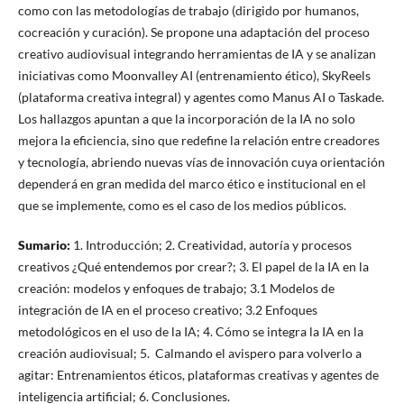
como con las metodologías de trabajo (dirigido por humanos,
cocreación y curación). Se propone una adaptación del proceso
creativo audiovisual integrando herramientas de IA y se analizan
iniciativas como Moonvalley AI (entrenamiento ético), SkyReels
(plataforma creativa integral) y agentes como Manus AI o Taskade.
Los hallazgos apuntan a que la incorporación de la IA no solo
mejora la eficiencia, sino que redefine la relación entre creadores
y tecnología, abriendo nuevas vías de innovación cuya orientación
dependerá en gran medida del marco ético e institucional en el
que se implemente, como es el caso de los medios públicos.
Sumario:
1. Introducción; 2. Creatividad, autoría y procesos
creativos ¿Qué entendemos por crear?; 3. El papel de la IA en la
creación: modelos y enfoques de trabajo; 3.1 Modelos de
integración de IA en el proceso creativo; 3.2 Enfoques
metodológicos en el uso de la IA; 4. Cómo se integra la IA en la
creación audiovisual; 5. Calmando el avispero para volverlo a
agitar: Entrenamientos éticos, plataformas creativas y agentes de
inteligencia artificial; 6. Conclusiones.