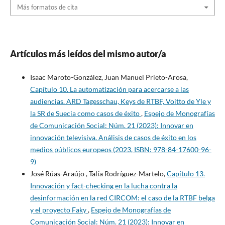
Más formatos de cita
Artículos más leídos del mismo autor/a
Isaac Maroto-González, Juan Manuel Prieto-Arosa,
Capítulo 10. La automatización para acercarse a las
audiencias. ARD Tagesschau, Keys de RTBF, Voitto de Yle y
la SR de Suecia como casos de éxito
,
Espejo de Monografías
de Comunicación Social: Núm. 21 (2023): Innovar en
innovación televisiva. Análisis de casos de éxito en los
medios públicos europeos (2023, ISBN: 978-84-17600-96-
9)
José Rúas-Araújo , Talía Rodríguez-Martelo,
Capítulo 13.
Innovación y fact-checking en la lucha contra la
desinformación en la red CIRCOM: el caso de la RTBF belga
y el proyecto Faky
,
Espejo de Monografías de
Comunicación Social: Núm. 21 (2023): Innovar en