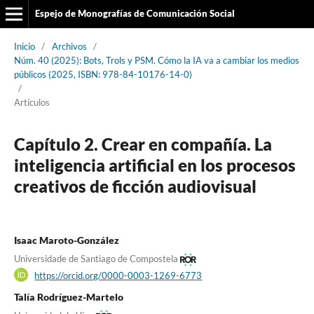
Espejo de Monografías de Comunicación Social
Inicio
/
Archivos
/
Núm. 40 (2025): Bots, Trols y PSM. Cómo la IA va a cambiar los medios
públicos (2025, ISBN: 978-84-10176-14-0)
/
Artículos
Capítulo 2. Crear en compañía. La
inteligencia artificial en los procesos
creativos de ficción audiovisual
Isaac Maroto-González
Universidade de Santiago de Compostela
https://orcid.org/0000-0003-1269-6773
Talía Rodríguez-Martelo