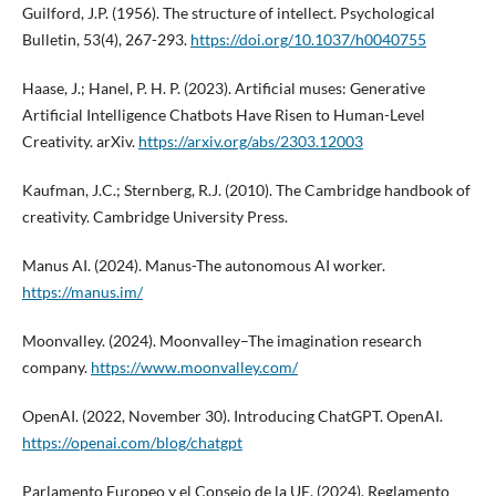
Guilford, J.P. (1956). The structure of intellect. Psychological
Bulletin, 53(4), 267-293.
https://doi.org/10.1037/h0040755
Haase, J.; Hanel, P. H. P. (2023). Artificial muses: Generative
Artificial Intelligence Chatbots Have Risen to Human-Level
Creativity. arXiv.
https://arxiv.org/abs/2303.12003
Kaufman, J.C.; Sternberg, R.J. (2010). The Cambridge handbook of
creativity. Cambridge University Press.
Manus AI. (2024). Manus-The autonomous AI worker.
https://manus.im/
Moonvalley. (2024). Moonvalley–The imagination research
company.
https://www.moonvalley.com/
OpenAI. (2022, November 30). Introducing ChatGPT. OpenAI.
https://openai.com/blog/chatgpt
Parlamento Europeo y el Consejo de la UE. (2024). Reglamento