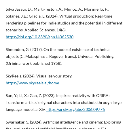
Silva Jasaui, D.; Martí-Testón, A.; Muñoz, A.; Moriniello, F.;
Solanes, J.E.; Gracia, L. (2024). Virtual production: Real-time
rendering pipelines for indie studios and the potential in different
scenarios. Applied Sciences, 14(6).
https://doi.org/10.3390/app14062530
Simondon, G. (2017). On the mode of existence of technical
objects (C. Malaspina; J. Rogove, Trans.). Univocal Publishing.
(Original work published 1958).
SkyReels. (2024). Visualize your story.
https://www.skyreels.ai/home
Sun, Y.; Li, X.; Gao, Z. (2023). Inspire creativity with ORIBA:
Transform artists’ original characters into chatbots through large
language model. arXiv.
https://arxiv.org/abs/2306.09776
Swarnakar, S. (2024). Artificial intelligence and cinema: Exploring
the implications of artificial intelligence in cinema. In S.V.