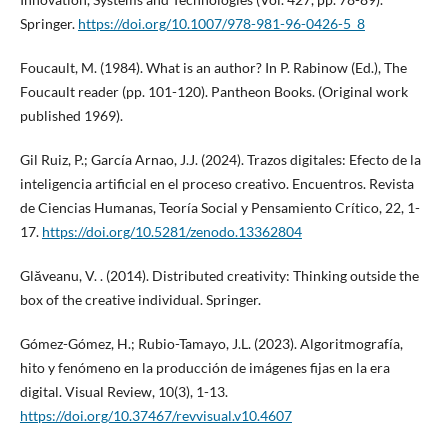
Springer.
https://doi.org/10.1007/978-981-96-0426-5_8
Foucault, M. (1984). What is an author? In P. Rabinow (Ed.), The
Foucault reader (pp. 101-120). Pantheon Books. (Original work
published 1969).
Gil Ruiz, P.; García Arnao, J.J. (2024). Trazos digitales: Efecto de la
inteligencia artificial en el proceso creativo. Encuentros. Revista
de Ciencias Humanas, Teoría Social y Pensamiento Crítico, 22, 1-
17.
https://doi.org/10.5281/zenodo.13362804
Glăveanu, V. . (2014). Distributed creativity: Thinking outside the
box of the creative individual. Springer.
Gómez-Gómez, H.; Rubio-Tamayo, J.L. (2023). Algoritmografía,
hito y fenómeno en la producción de imágenes fijas en la era
digital. Visual Review, 10(3), 1-13.
https://doi.org/10.37467/revvisual.v10.4607