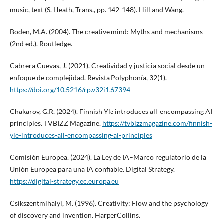
music, text (S. Heath, Trans., pp. 142-148). Hill and Wang.
Boden, M.A. (2004). The creative mind: Myths and mechanisms
(2nd ed.). Routledge.
Cabrera Cuevas, J. (2021). Creatividad y justicia social desde un
enfoque de complejidad. Revista Polyphonía, 32(1).
https://doi.org/10.5216/rp.v32i1.67394
Chakarov, G.R. (2024). Finnish Yle introduces all-encompassing AI
principles. TVBIZZ Magazine.
https://tvbizzmagazine.com/finnish-
yle-introduces-all-encompassing-ai-principles
Comisión Europea. (2024). La Ley de IA–Marco regulatorio de la
Unión Europea para una IA confiable. Digital Strategy.
https://digital-strategy.ec.europa.eu
Csikszentmihalyi, M. (1996). Creativity: Flow and the psychology
of discovery and invention. HarperCollins.