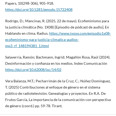
Papers, 10(298-306), 905-918.
https://doi.org/10.5281/zenodo.15722408
Rodrigo, D.; Mancinas, R. (2025, 22 de mayo). Ecofeminismo para
la justicia climática (No. 1X08) [Episodio de pódcast de audio]. En
Hablando en clima. Radius.
https://www.ivoox.com/episodio1x08-
ecofeminismo-para-justicia-climatica-audios-
mp3_rf_148194381_1.html
Salaverría, Ramón; Bachmann, Ingrid; Magallón Rosa, Raúl (2024).
Desinformación y confianza en los medios. Index Comunicación
https://doi.org/10.62008/ixc/14/02
Vera Balanza, M.T.; Pecharrimán de la Cruz, C.; Núñez Domínguez,
T. (2025) Contribuciones al enfoque de género en el sistema
público de radiotelevisión. Genealogías y proyectos. En R.A. De
Frutos García, La importancia de la comunicación con perspectiva
de género (coord.) pp. 59-78. Tirant.