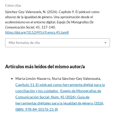
Cómo citar
Sánchez-Gey Valenzuela, N. (2026). Capítulo 9. El pódcast como
altavoz de la igualdad de género. Una aproximación desde el
ecofeminismo en el entorno digital.
Espejo De Monografías De
Comunicación Social
,
45
, 127-140.
https://doi.org/10.52495/c9.emcs.45.tam8
Más formatos de cita
Artículos más leídos del mismo autor/a
María Limón-Navarro, Nuria Sánchez-Gey Valenzuela,
Capítulo 11. El pódcast como herramienta digital para la
conciliación y los cuidados
,
Espejo de Monografías de
Comunicación Social: Núm. 45 (2026): Guía de
herramientas digitales para la igualdad de género (2026,
ISBN: 978-84-10176-21-8)