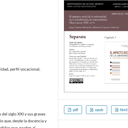
dad, perfil vocacional,
pdf
epub
html
del siglo XXI y sus graves
io que, desde la docencia y
medidas que ayuden al