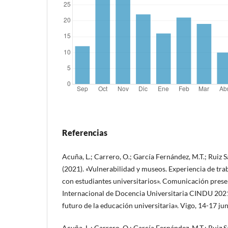
Referencias
Acuña, L.; Carrero, O.; García Fernández, M.T.; Ruiz 
(2021). «Vulnerabilidad y museos. Experiencia de tr
con estudiantes universitarios». Comunicación pres
Internacional de Docencia Universitaria CINDU 2021
futuro de la educación universitaria». Vigo, 14-17 ju
Acuña, L.; Carrero, O.; García Fernández, M.T.; Ruiz 