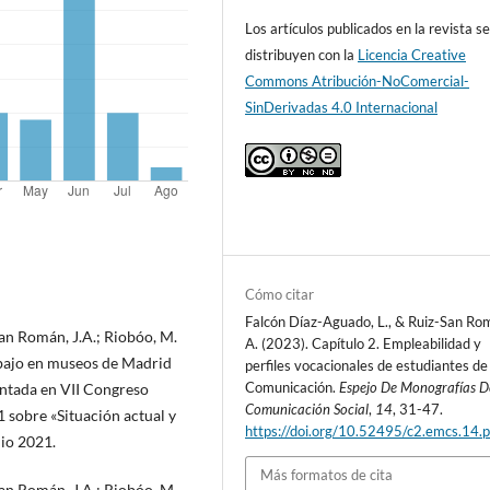
Los artículos publicados en la revista s
distribuyen con la
Licencia Creative
Commons Atribución-NoComercial-
SinDerivadas 4.0 Internacional
Cómo citar
Falcón Díaz-Aguado, L., & Ruiz-San Rom
San Román, J.A.; Riobóo, M.
A. (2023). Capítulo 2. Empleabilidad y
abajo en museos de Madrid
perfiles vocacionales de estudiantes de
Comunicación.
Espejo De Monografías D
entada en VII Congreso
Comunicación Social
,
14
, 31-47.
 sobre «Situación actual y
https://doi.org/10.52495/c2.emcs.14.
nio 2021.
Más formatos de cita
San Román, J.A.; Riobóo, M.