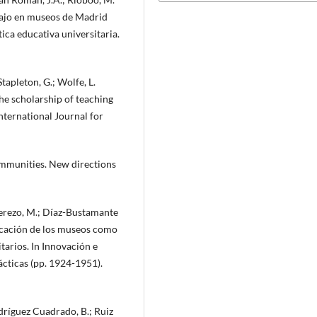
bajo en museos de Madrid
ica educativa universitaria.
 Stapleton, G.; Wolfe, L.
the scholarship of teaching
nternational Journal for
communities. New directions
Cerezo, M.; Díaz-Bustamante
icación de los museos como
tarios. In Innovación e
ácticas (pp. 1924-1951).
odríguez Cuadrado, B.; Ruiz