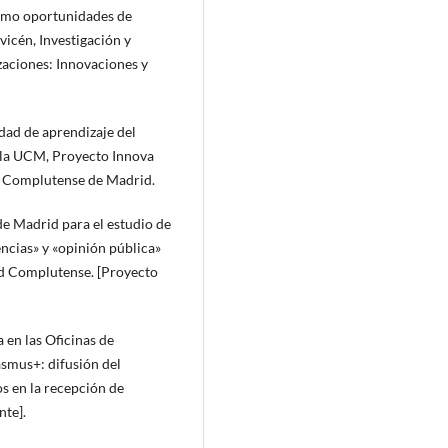
como oportunidades de
vicén, Investigación y
zaciones: Innovaciones y
idad de aprendizaje del
 la UCM, Proyecto Innova
 Complutense de Madrid.
de Madrid para el estudio de
encias» y «opinión pública»
ad Complutense. [Proyecto
 en las Oficinas de
smus+: difusión del
s en la recepción de
nte].