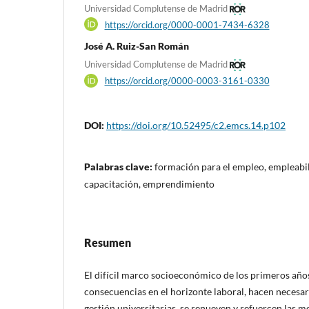
Universidad Complutense de Madrid
https://orcid.org/0000-0001-7434-6328
José A. Ruiz-San Román
Universidad Complutense de Madrid
https://orcid.org/0000-0003-3161-0330
DOI:
https://doi.org/10.52495/c2.emcs.14.p102
Palabras clave:
formación para el empleo, empleabili
capacitación, emprendimiento
Resumen
El difícil marco socioeconómico de los primeros años 
consecuencias en el horizonte laboral, hacen necesar
gestión universitarias, se renueven y refuercen las 