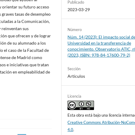
Publicado
 orientar su futuro acceso
2023-03-29
as graves tasas de desempleo
nculadas a la Comunicación,
 reinventan sus
Número
ción que ofrecen y de lograr
Núm. 14 (2023): El impacto social de
ión de su alumnado a los
Universidad en la transferencia de
conocimiento. Observatorio ATIC, n
 el caso de la Facultad de
(2023, ISBN: 978-84-17600-79-2)
lutense de Madrid como
os e iniciativas que tratan
Sección
citación en empleabilidad de
Artículos
Licencia
Esta obra está bajo una licencia interna
Creative Commons Atribución-NoCome
4.0
.