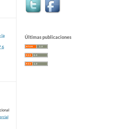
 la
Últimas publicaciones
º 6
cional
rcial