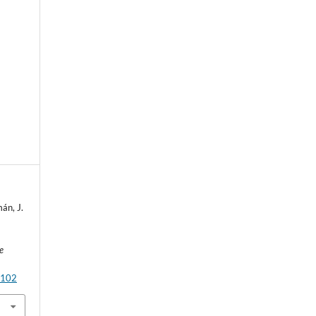
e
án, J.
e
p102