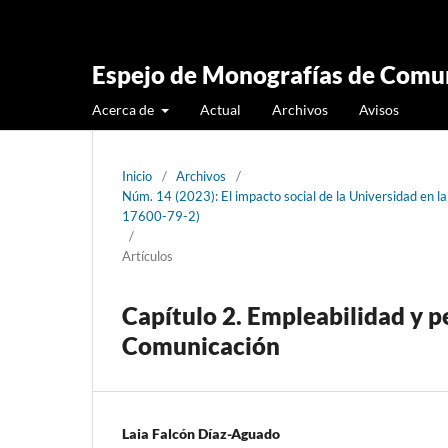
Espejo de Monografías de Comun
Acerca de
Actual
Archivos
Avisos
Inicio
/
Archivos
/
Núm. 14 (2023): El impacto social de la Universidad en l
17600-79-2)
/
Artículos
Capítulo 2. Empleabilidad y p
Comunicación
Laia Falcón Díaz-Aguado