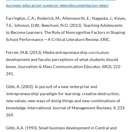
europeo-educacion-superior-eees/documentacion-eees/
Farrington, C.A.; Roderick, M.; Allensworth, E.; Nagaoka, J.; Keyes,
T.S.; Johnson, D.W.; Beechum, N.O. (2012). Teaching Adolescents
to Become Learners: The Role of Noncognitive Factors in Shaping
School Performance —A Critical Literature Review, ERIC.
Ferrier, M.B. (2013). Media entrepreneurship curriculum
development and faculty perceptions of what students should
know. Journalism & Mass Communication Educator, 68(3), 222-
241.
Gibb, A. (2002). In pursuit of a new ‘enterprise’ and
‘entrepreneurship’ paradigm for learning: creative destruction,
new values, new ways of doing things and new combinations of
knowledge. International Journal of Management Reviews, 4, 233-
269.
Gibb, A.A. (1993). Small business development in Central and