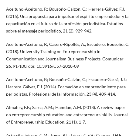
Aceituno-Aceituno, P.; Bousoño-Calzón, C.; Herrera-Gálvez, F.J.
(2015). Una propuesta para impulsar el espíritu emprendedor y la
capacitación en el futuro de la profesión periodística. Estudios
sobre el mensaje periodístico, 21 (2), 929-942.
Aceituno-Aceituno, P.; Casero-Ripollés, A.; Escudero; Bousoño, C.
(2018). University Training on Entrepreneurship in
Communication and Journalism Business Projects. Comunicar
26, 91-100. doi: 10.3916/C57-2018-09
Aceituno-Aceituno, P.; Bousoño-Calzón, C.; Escudero-Garzá, J.J.;
Herrera-Gálvez, F.J. (2014). Formación en emprendimiento para
periodistas. Profesional de la Información, 23 (4), 409-414.
Almahry, F.F.; Sarea, A.M.; Hamdan, A.M. (2018). A review paper
on entrepreneurship education and entrepreneurs’ skills. Journal
of Entrepreneurship Education, 21 (1), 1-7.
Arias-Arciniegas, C.M.; Tovar, P.L.; López, C.E.V.; Cuervo, J.H.E.