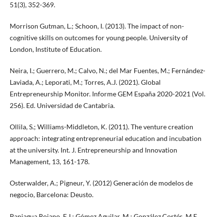
51(3), 352-369.
Morrison Gutman, L.; Schoon, I. (2013). The impact of non-
cognitive skills on outcomes for young people. University of
London, Institute of Education.
Neira, I.; Guerrero, M.; Calvo, N.; del Mar Fuentes, M.; Fernández-
Laviada, A.; Leporati, M.; Torres, A.J. (2021). Global
Entrepreneurship Monitor. Informe GEM España 2020-2021 (Vol.
256). Ed. Universidad de Cantabria.
Ollila, S.; Williams-Middleton, K. (2011). The venture creation
approach: integrating entrepreneurial education and incubation
at the university. Int. J. Entrepreneurship and Innovation
Management, 13, 161-178.
Osterwalder, A.; Pigneur, Y. (2012) Generación de modelos de
negocio, Barcelona: Deusto.
Paniagua Rojano, F.J.; Gómez Aguilar, M.; González Cortés, M.E.