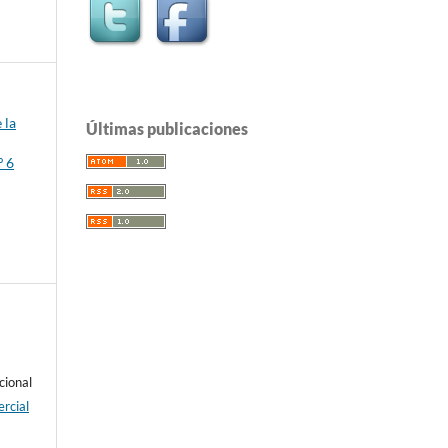
 la
Últimas publicaciones
º 6
cional
rcial