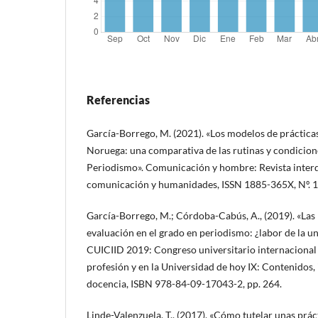
Referencias
García-Borrego, M. (2021). «Los modelos de práctica
Noruega: una comparativa de las rutinas y condicione
Periodismo». Comunicación y hombre: Revista interdi
comunicación y humanidades, ISSN 1885-365X, Nº. 1
García-Borrego, M.; Córdoba-Cabús, A., (2019). «Las 
evaluación en el grado en periodismo: ¿labor de la un
CUICIID 2019: Congreso universitario internacional
profesión y en la Universidad de hoy IX: Contenidos, 
docencia, ISBN 978-84-09-17043-2, pp. 264.
Linde-Valenzuela, T., (2017). «Cómo tutelar unas prác