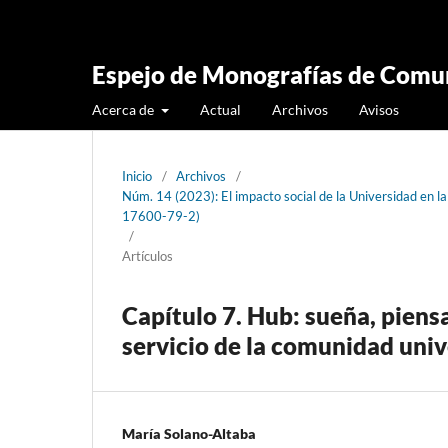
Espejo de Monografías de Comun
Acerca de
Actual
Archivos
Avisos
Inicio
/
Archivos
/
Núm. 14 (2023): El impacto social de la Universidad en l
17600-79-2)
/
Artículos
Capítulo 7. Hub: sueña, piensa
servicio de la comunidad univ
María Solano-Altaba