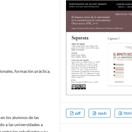
ionales, formación práctica,
pdf
epub
html
 en los alumnos de las
do a las universidades a
 entre los estudiantes y su