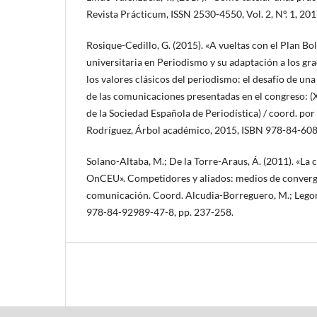
Revista Prácticum, ISSN 2530-4550, Vol. 2, Nº. 1, 201
Rosique-Cedillo, G. (2015). «A vueltas con el Plan Bo
universitaria en Periodismo y su adaptación a los gr
los valores clásicos del periodismo: el desafío de un
de las comunicaciones presentadas en el congreso: (
de la Sociedad Española de Periodística) / coord. po
Rodríguez, Árbol académico, 2015, ISBN 978-84-608
Solano-Altaba, M.; De la Torre-Araus, Á. (2011). «La
OnCEU». Competidores y aliados: medios de converge
comunicación. Coord. Alcudia-Borreguero, M.; Lego
978-84-92989-47-8, pp. 237-258.