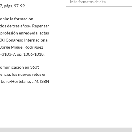
Más formatos de cita
7, págs. 97-99.
lonia: la formación
ados de tres años». Repensar
a profesión enred@da: actas
XXI Congreso Internacional
r Jorge Miguel Rodríguez
-3103-7, pp. 1006-1018.
 comunicación en 360º.
ncia, los nuevos retos en
rburu-Hortelano, J.M. ISBN