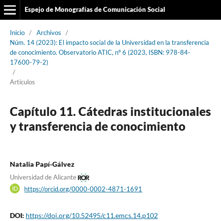
Espejo de Monografías de Comunicación Social
Inicio
/
Archivos
/
Núm. 14 (2023): El impacto social de la Universidad en la transferencia
de conocimiento. Observatorio ATIC, nº 6 (2023, ISBN: 978-84-
17600-79-2)
/
Artículos
Capítulo 11. Cátedras institucionales
y transferencia de conocimiento
Natalia Papí-Gálvez
Universidad de Alicante
https://orcid.org/0000-0002-4871-1691
DOI:
https://doi.org/10.52495/c11.emcs.14.p102