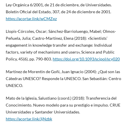
Ley Orgánica 6/2001, de 21 de diciembre, de Universidades.
Boletín Oficial del Estado, 307, de 24 de diciembre de 2001.
https://acortar.link/wCMZpz
Llopis-Córcoles, Oscar; Sánchez-Barrioluengo, Mabel; Olmos-
Peñuela, Julia; Castro-Martínez, Elena (2018): «Scientists’
engagement in knowledge transfer and exchange: Individual
factors, variety of mechanisms and users», Science and Public
Policy, 45(6), pp. 790-803.
https://doi.org/10.1093/scipol/scy020
Martínez de Morentin de Goñi, Juan Ignacio (2004): ¿Qué son las
Cátedras UNESCO? Responde la UNESCO. San Sebastián: Centro
UNESCO.
Mato de la Iglesia, Salustiano (coord.) (2018): Transferencia del
Conocimiento. Nuevo modelo para su prestigio e impulso. CRUE
Universidades y Santander Universidades.
https://acortar.link/JjNzbk