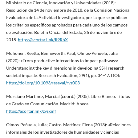
Ministerio de Ciencia, Innovación y Universidades (2018):
Resolución de 14 de noviembre de 2018, de la Comisión Nacional
Evaluadora de la Actividad Investigadora, por la que se publican
los criterios específicos aprobados para cada uno de los campos
de evaluación. Boletín Oficial del Estado, 26 de noviembre de
2018.
https://acortar.link/II9RhX
Muhonen, Reetta; Benneworth, Paul; Olmos-Peñuela, Julia
(2020): «From productive interactions to impact pathways:
Understanding the key dimensions in developing SSH research
societal impact», Research Evaluation, 29(1), pp. 34-47. DOI:
https://doi.org/10.1093/reseval/rvz003
Murciano Martínez, Marcial (coord.) (2005). Libro Blanco. Títulos
de Grado en Comunicación. Madrid: Aneca.
https://acortar.link/zysxmf
Olmos-Peñuela, Julia; Castro-Martínez, Elena (2013): «Relaciones
informales de los investigadores de humanidades y ciencias