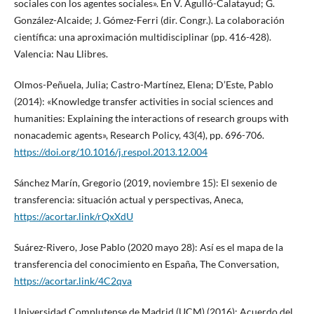
sociales con los agentes sociales». En V. Agulló-Calatayud; G.
González-Alcaide; J. Gómez-Ferri (dir. Congr.). La colaboración
científica: una aproximación multidisciplinar (pp. 416-428).
Valencia: Nau Llibres.
Olmos-Peñuela, Julia; Castro-Martínez, Elena; D’Este, Pablo
(2014): «Knowledge transfer activities in social sciences and
humanities: Explaining the interactions of research groups with
nonacademic agents», Research Policy, 43(4), pp. 696-706.
https://doi.org/10.1016/j.respol.2013.12.004
Sánchez Marín, Gregorio (2019, noviembre 15): El sexenio de
transferencia: situación actual y perspectivas, Aneca,
https://acortar.link/rQxXdU
Suárez-Rivero, Jose Pablo (2020 mayo 28): Así es el mapa de la
transferencia del conocimiento en España, The Conversation,
https://acortar.link/4C2qva
Universidad Complutense de Madrid (UCM) (2016): Acuerdo del