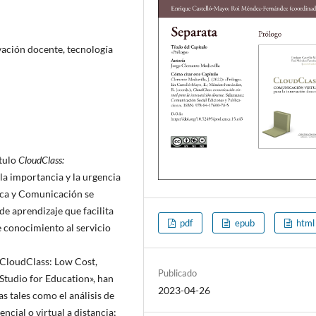
vación docente, tecnología
ítulo
CloudClass:
la importancia y la urgencia
ica y Comunicación se
de aprendizaje que facilita
pdf
epub
html
e conocimiento al servicio
«CloudClass: Low Cost,
Publicado
tudio for Education», han
2023-04-26
 tales como el análisis de
ncial o virtual a distancia;