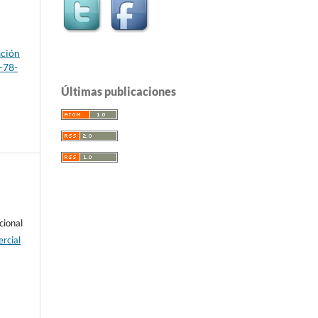
ación
-78-
Últimas publicaciones
cional
rcial
e