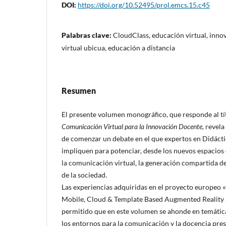
DOI:
https://doi.org/10.52495/prol.emcs.15.c45
Palabras clave:
CloudClass, educación virtual, inno
virtual ubicua, educación a distancia
Resumen
El presente volumen monográfico, que responde al t
Comunicación Virtual para la Innovación Docente,
revela 
de comenzar un debate en el que expertos en Didáct
impliquen para potenciar, desde los nuevos espacios 
la comunicación virtual, la generación compartida d
de la sociedad.
Las experiencias adquiridas en el proyecto europeo 
Mobile, Cloud & Template Based Augmented Reality S
permitido que en este volumen se ahonde en temáticas
los entornos para la comunicación y la docencia prese