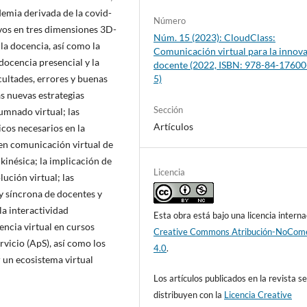
demia derivada de la covid-
Número
ivos en tres dimensiones 3D-
Núm. 15 (2023): CloudClass:
la docencia, así como la
Comunicación virtual para la innov
docencia presencial y la
docente (2022, ISBN: 978-84-17600
5)
icultades, errores y buenas
as nuevas estrategias
Sección
umnado virtual; las
Artículos
cos necesarios en la
 en comunicación virtual de
kinésica; la implicación de
Licencia
ución virtual; las
 y síncrona de docentes y
la interactividad
Esta obra está bajo una licencia interna
encia virtual en cursos
Creative Commons Atribución-NoCome
vicio (ApS), así como los
4.0
.
 un ecosistema virtual
Los artículos publicados en la revista s
distribuyen con la
Licencia Creative