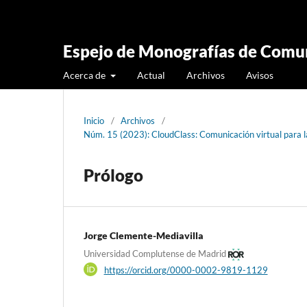
Espejo de Monografías de Comun
Acerca de
Actual
Archivos
Avisos
Inicio
/
Archivos
/
Núm. 15 (2023): CloudClass: Comunicación virtual para
Prólogo
Jorge Clemente-Mediavilla
Universidad Complutense de Madrid
https://orcid.org/0000-0002-9819-1129