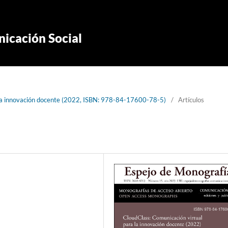
icación Social
 la innovación docente (2022, ISBN: 978-84-17600-78-5)
/
Artículos