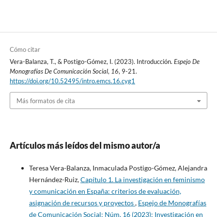
Cómo citar
Vera-Balanza, T., & Postigo-Gómez, I. (2023). Introducción.
Espejo De
Monografías De Comunicación Social
,
16
, 9-21.
https://doi.org/10.52495/intro.emcs.16.cyg1
Más formatos de cita
Artículos más leídos del mismo autor/a
Teresa Vera-Balanza, Inmaculada Postigo-Gómez, Alejandra
Hernández-Ruiz,
Capítulo 1. La investigación en feminismo
y comunicación en España: criterios de evaluación,
asignación de recursos y proyectos
,
Espejo de Monografías
de Comunicación Social: Núm. 16 (2023): Investigación en