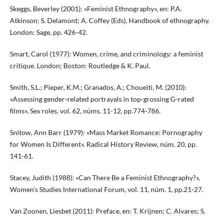
Skeggs, Beverley (2001): «Feminist Ethnography», en: P.A.
Atkinson; S. Delamont; A. Coffey (Eds), Handbook of ethnography.
London: Sage, pp. 426-42.
Smart, Carol (1977): Women, crime, and criminology: a feminist
critique. London; Boston: Routledge & K. Paul.
Smith, S.L.; Pieper, K.M.; Granados, A.; Choueiti, M. (2010):
«Assessing gender-related portrayals in top-grossing G-rated
films», Sex roles, vol. 62, núms. 11-12, pp.774-786.
Snitow, Ann Barr (1979): «Mass Market Romance: Pornography
for Women Is Different». Radical History Review, núm. 20, pp.
141-61.
Stacey, Judith (1988): «Can There Be a Feminist Ethnography?»,
Women’s Studies International Forum, vol. 11, núm. 1, pp.21-27.
Van Zoonen, Liesbet (2011): Preface, en: T. Krijnen; C. Alvares; S.