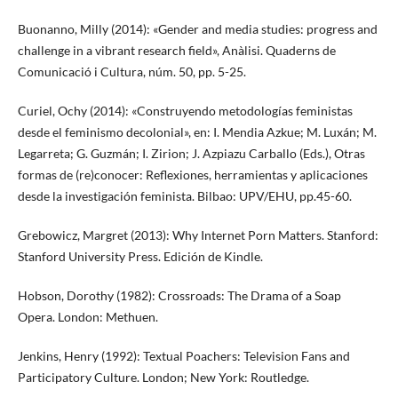
Buonanno, Milly (2014): «Gender and media studies: progress and
challenge in a vibrant research field», Anàlisi. Quaderns de
Comunicació i Cultura, núm. 50, pp. 5-25.
Curiel, Ochy (2014): «Construyendo metodologías feministas
desde el feminismo decolonial», en: I. Mendia Azkue; M. Luxán; M.
Legarreta; G. Guzmán; I. Zirion; J. Azpiazu Carballo (Eds.), Otras
formas de (re)conocer: Reflexiones, herramientas y aplicaciones
desde la investigación feminista. Bilbao: UPV/EHU, pp.45-60.
Grebowicz, Margret (2013): Why Internet Porn Matters. Stanford:
Stanford University Press. Edición de Kindle.
Hobson, Dorothy (1982): Crossroads: The Drama of a Soap
Opera. London: Methuen.
Jenkins, Henry (1992): Textual Poachers: Television Fans and
Participatory Culture. London; New York: Routledge.