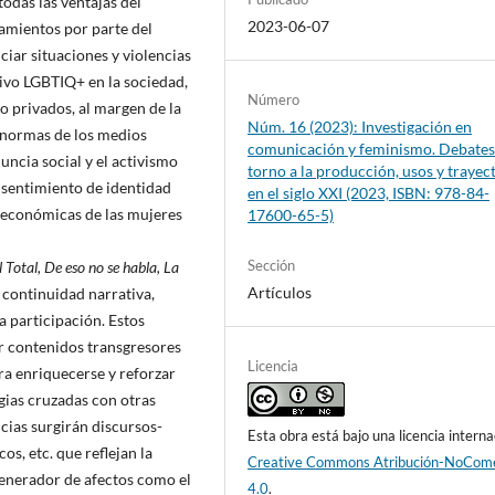
odas las ventajas del
2023-06-07
namientos por parte del
ciar situaciones y violencias
tivo LGBTIQ+ en la sociedad,
Número
o privados, al margen de la
Núm. 16 (2023): Investigación en
 normas de los medios
comunicación y feminismo. Debates
nuncia social y el activismo
torno a la producción, usos y trayec
 sentimiento de identidad
en el siglo XXI (2023, ISBN: 978-84-
 y económicas de las mujeres
17600-65-5)
Sección
Total, De eso no se habla, La
Artículos
 continuidad narrativa,
 participación. Estos
r contenidos transgresores
Licencia
ra enriquecerse y reforzar
gias cruzadas con otras
cias surgirán discursos-
Esta obra está bajo una licencia interna
s, etc. que reflejan la
Creative Commons Atribución-NoCome
 generador de afectos como el
4.0
.