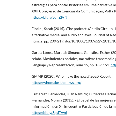
estratégias para contar histórias em uma narrativa n
XXII Congresso de Ciências da Comunicação, Volta 
https://bit.ly/3qnZIVN
Florini, Sarah (2015). «The podcast «Chitlin’Circuit»:
alternative media, and audio enclaves. Journal of Rad
núm. 2, pp. 209-219. doi:10.1080/19376529.2015.
García López, Marcial; Simancas González, Esther (201
relato. Movimientos sociales, narrativas transmedia y
Lenguaje y Representación, núm.15, pp. 139-151.
htt
GMMP (2020). Who make the news? 2020 Report.
https://whomakesthenews.org/
Gutiérrez Hernández, Juan Ramiro; Gutiérrez Hernán
Hernández, Norma (2015): «El papel de las mujeres en
Información», en XII Encuentro Participación de la mu
https://bit.ly/3qsEYw6