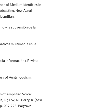
ce of Medium Identities in
 Podcasting. New Aural
Macmillan.
smo y la subversión de la
mativos multimedia en la
e la información», Revista
2
ory of Ventriloquism.
n of Amplified Voice:
 D.; Fox, N.; Berry, R. (eds).
p. 209-225. Palgrave