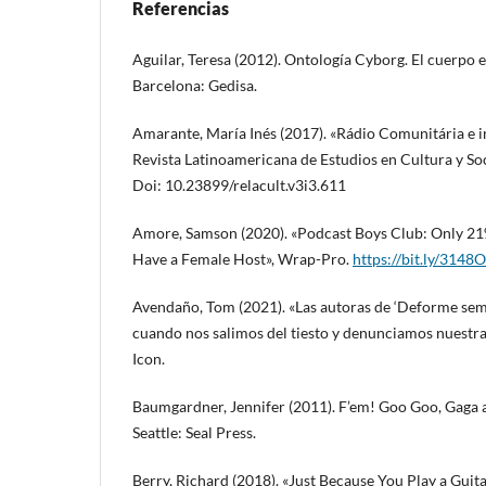
Referencias
Aguilar, Teresa (2012). Ontología Cyborg. El cuerpo e
Barcelona: Gedisa.
Amarante, María Inés (2017). «Rádio Comunitária e in
Revista Latinoamericana de Estudios en Cultura y Soc
Doi: 10.23899/relacult.v3i3.611
Amore, Samson (2020). «Podcast Boys Club: Only 2
Have a Female Host», Wrap-Pro.
https://bit.ly/3148O
Avendaño, Tom (2021). «Las autoras de ‘Deforme sema
cuando nos salimos del tiesto y denunciamos nuestra 
Icon.
Baumgardner, Jennifer (2011). F’em! Goo Goo, Gaga 
Seattle: Seal Press.
Berry, Richard (2018). «Just Because You Play a Guit