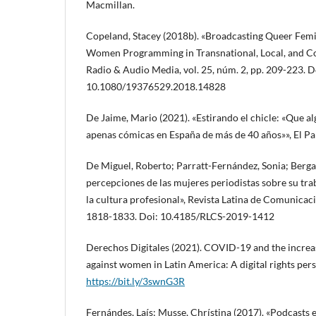
Macmillan.
Copeland, Stacey (2018b). «Broadcasting Queer Fem
Women Programming in Transnational, Local, and C
Radio & Audio Media, vol. 25, núm. 2, pp. 209-223. D
10.1080/19376529.2018.14828
De Jaime, Mario (2021). «Estirando el chicle: «Que a
apenas cómicas en España de más de 40 años»», El Pa
De Miguel, Roberto; Parratt-Fernández, Sonia; Berga
percepciones de las mujeres periodistas sobre su tra
la cultura profesional», Revista Latina de Comunicaci
1818-1833. Doi: 10.4185/RLCS-2019-1412
Derechos Digitales (2021). COVID-19 and the increa
against women in Latin America: A digital rights pers
https://bit.ly/3swnG3R
Fernándes, Laís; Musse, Chrístina (2017). «Podcasts e 