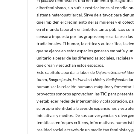
El
podcast
feminista es una herramienta que aglutina t
ciberfeminismo, sin sufrir restricciones ni condicio
sistema heteropatriarcal. Sirve de altavoz para denun
que impiden el crecimiento de las mujeres y el colec
en el mundo laboral y en ámbitos tanto públicos com
censura impuesta por los grupos empresariales o las
tradicionales. El humor, la crítica y autocrítica, la de
que se ejerce en estos espacios generan empatía y un
unitario a pesar de las diferencias sociales, raciales
que crean y escuchan estos espacios.
Este capítulo aborda la labor de
Deforme Semanal Ideal 
totera, Sangre fucsia, Estirando el chicle
y
Radiojaputa
dar
humanizar la relación humano-máquina y fomentar la
proyectos sonoros aprovechan las TIC para presenta
y establecer redes de intercambio y colaboración, pa
su propia identidad a través de expansiones y estrate
iniciativas y medios. De sus convergencias y divergen
temáticas-enfoques críticos, informativos, humorístico
realidad social a través de un medio tan feminista y