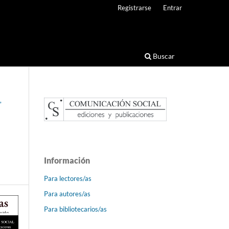
Registrarse
Entrar
Buscar
,
Información
Para lectores/as
Para autores/as
Para bibliotecarios/as