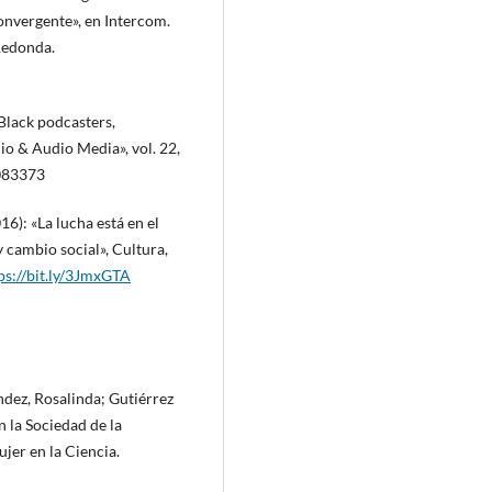
onvergente», en Intercom.
Redonda.
 Black podcasters,
io & Audio Media», vol. 22,
1083373
6): «La lucha está en el
 cambio social», Cultura,
ps://bit.ly/3JmxGTA
dez, Rosalinda; Gutiérrez
 la Sociedad de la
jer en la Ciencia.