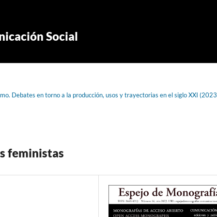
icación Social
o. Debates en torno a la producción, usos y trayectorias en el siglo XXI (2023
s feministas