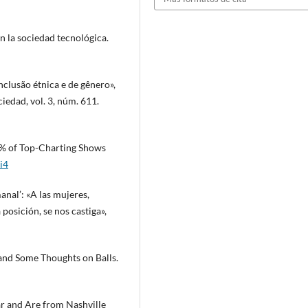
n la sociedad tecnológica.
clusão étnica e de gênero»,
iedad, vol. 3, núm. 611.
1% of Top-Charting Shows
i4
nal’: «A las mujeres,
posición, se nos castiga»,
and Some Thoughts on Balls.
ar and Are from Nashville