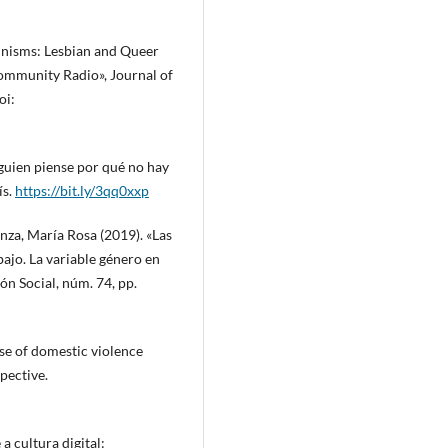
inisms: Lesbian and Queer
ommunity Radio», Journal of
oi:
lguien piense por qué no hay
ís.
https://bit.ly/3qq0xxp
nza, María Rosa (2019). «Las
bajo. La variable género en
ón Social, núm. 74, pp.
se of domestic violence
pective.
a cultura digital: