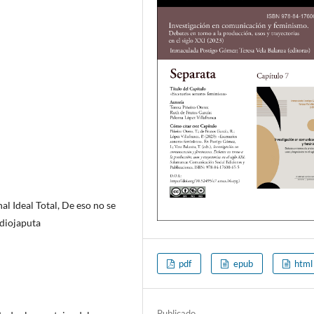
 Ideal Total, De eso no se
adiojaputa
pdf
epub
html
Publicado