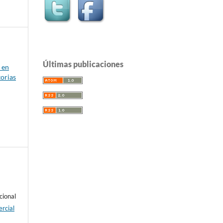
Últimas publicaciones
 en
torias
cional
rcial