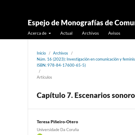
Espejo de Monografías de Comun
Acerca de
Actual
Archivos
Avisos
Inicio
/
Archivos
/
Núm. 16 (2023): Investigación en comunicación y feminism
ISBN: 978-84-17600-65-5)
/
Artículos
Capítulo 7. Escenarios sonoro
Teresa Piñeiro-Otero
Universidade Da Coruña