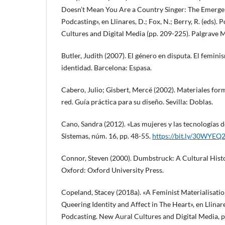
Doesn’t Mean You Are a Country Singer: The Emergen
Podcasting», en Llinares, D.; Fox, N.; Berry, R. (eds).
Cultures and Digital Media (pp. 209-225). Palgrave 
Butler, Judith (2007). El género en disputa. El femini
identidad. Barcelona: Espasa.
Cabero, Julio; Gisbert, Mercé (2002). Materiales for
red. Guía práctica para su diseño. Sevilla: Doblas.
Cano, Sandra (2012). «Las mujeres y las tecnologías d
Sistemas, núm. 16, pp. 48-55.
https://bit.ly/30WYEQ
Connor, Steven (2000). Dumbstruck: A Cultural Hist
Oxford: Oxford University Press.
Copeland, Stacey (2018a). «A Feminist Materialisatio
Queering Identity and Affect in The Heart», en Llinares,
Podcasting. New Aural Cultures and Digital Media, p