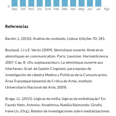
Referencias
Bardin, L. (2010). Análise de conteúdo. Lisboa: Edições 70: 281.
Boutaud, J.J y E. Verón (2009). Sémiotique ouverte. Itinéraires
sémiotiques en communication. Paris: Lavoisier, HermèsScience,
2007. Cap. 8: «Du sujetauxacteurs. La sémiotique ouverte aux
interfaces». (trad. de Gastón Cingolani, para equipo de
investigación de cátedra Medios y Políticas de la Comunicación,
Área Transdepartamental de Crítica de Artes, Instituto
Universitario Nacional del Arte, 2009).
Braga, J.L. (2015). Lógicas da mídia, lógicas da midiatização? En:
Fausto Neto, Antonio; Anselmina, Natália Raimondo; Gindin,
Irene Lis. (Org.). Relatos de investigaciones sobre mediatizaciones.