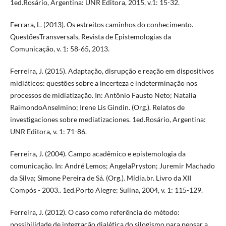
1ed.Rosário, Argentina: UNR Editora, 2015, v.1: 15-32.
Ferrara, L. (2013). Os estreitos caminhos do conhecimento.
QuestõesTransversals, Revista de Epistemologias da
Comunicação, v. 1: 58-65, 2013.
Ferreira, J. (2015). Adaptação, disrupção e reação em dispositivos
midiáticos: questões sobre a incerteza e indeterminação nos
processos de midiatização. In: Antônio Fausto Neto; Natalia
RaimondoAnselmino; Irene Lis Gindin. (Org.). Relatos de
investigaciones sobre mediatizaciones. 1ed.Rosário, Argentina:
UNR Editora, v. 1: 71-86.
Ferreira, J. (2004). Campo acadêmico e epistemologia da
comunicação. In: André Lemos; AngelaPryston; Juremir Machado
da Silva; Simone Pereira de Sá. (Org.). Mídia.br. Livro da XII
Compós - 2003.. 1ed.Porto Alegre: Sulina, 2004, v. 1: 115-129.
Ferreira, J. (2012). O caso como referência do método:
possibilidade de integração dialética do silogismo para pensar a