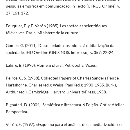
pesquisa empírica em comunicação. In Texto (UFRGS. Online), v.
27: 161-172.
Fouquier, E. y E. Verón (1985). Les spetacles scientifiques
télévisivés. Paris: Ministère de la culture.
Gomez: G. (2011). Da sociedade dos midias à midiatização da
sociedade. IHU On-Line (UNISINOS. Impresso), v. 357: 22-24.
Lahire, B. (1998). Homem plural. Petrópolis: Vozes.
Peirce, C. S. (1958). Collected Papers of Charles Sanders Peirce.
Hartshorne, Charles (ed.); Weiss, Paul (ed.); 1930-1935. Burks,
Arthur (ed.). Cambridge: Harvard UniversityPress, 1958.
Pignatari, D. (2004). Semiótica e literatura. 6 Edição. Cotia: Atelier
Perspectiva.
Verón, E. (1997). «Esquema para el análisis de la mediatización» en