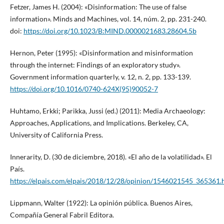
Fetzer, James H. (2004): «Disinformation: The use of false
information». Minds and Machines, vol. 14, núm. 2, pp. 231-240.
doi:
https://doi.org/10.1023/B:MIND.0000021683.28604.5b
Hernon, Peter (1995): «Disinformation and misinformation
through the internet: Findings of an exploratory study».
Government information quarterly, v. 12, n. 2, pp. 133-139.
https://doi.org/10.1016/0740-624X(95)90052-7
Huhtamo, Erkki; Parikka, Jussi (ed.) (2011): Media Archaeology:
Approaches, Applications, and Implications. Berkeley, CA,
University of California Press.
Innerarity, D. (30 de diciembre, 2018). «El año de la volatilidad». El
País.
https://elpais.com/elpais/2018/12/28/opinion/1546021545_365361.
Lippmann, Walter (1922): La opinión pública. Buenos Aires,
Compañía General Fabril Editora.