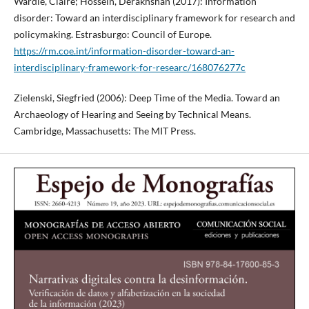
Wardle, Claire; Hossein, Derakhshan (2017): Information
disorder: Toward an interdisciplinary framework for research and
policymaking. Estrasburgo: Council of Europe.
https://rm.coe.int/information-disorder-toward-an-
interdisciplinary-framework-for-researc/168076277c
Zielenski, Siegfried (2006): Deep Time of the Media. Toward an
Archaeology of Hearing and Seeing by Technical Means.
Cambridge, Massachusetts: The MIT Press.