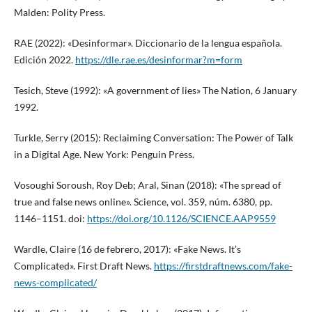
Malden: Polity Press.
RAE (2022): «Desinformar». Diccionario de la lengua española.
Edición 2022.
https://dle.rae.es/desinformar?m=form
Tesich, Steve (1992): «A government of lies» The Nation, 6 January
1992.
Turkle, Serry (2015): Reclaiming Conversation: The Power of Talk
in a Digital Age. New York: Penguin Press.
Vosoughi Soroush, Roy Deb; Aral, Sinan (2018): «The spread of
true and false news online». Science, vol. 359, núm. 6380, pp.
1146–1151. doi:
https://doi.org/10.1126/SCIENCE.AAP9559
Wardle, Claire (16 de febrero, 2017): «Fake News. It’s
Complicated». First Draft News.
https://firstdraftnews.com/fake-
news-complicated/