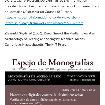
Wardle, Claire; Hossein, Derakhshan (2017): Information
disorder: Toward an interdisciplinary framework for research and
policymaking. Estrasburgo: Council of Europe.
https://rm.coe.int/information-disorder-toward-an-
interdisciplinary-framework-for-researc/168076277c
Zielenski, Siegfried (2006): Deep Time of the Media. Toward an
Archaeology of Hearing and Seeing by Technical Means.
Cambridge, Massachusetts: The MIT Press.