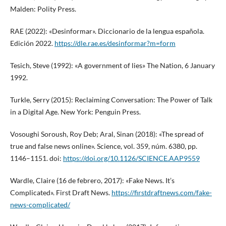
Malden: Polity Press.
RAE (2022): «Desinformar». Diccionario de la lengua española.
Edición 2022.
https://dle.rae.es/desinformar?m=form
Tesich, Steve (1992): «A government of lies» The Nation, 6 January
1992.
Turkle, Serry (2015): Reclaiming Conversation: The Power of Talk
in a Digital Age. New York: Penguin Press.
Vosoughi Soroush, Roy Deb; Aral, Sinan (2018): «The spread of
true and false news online». Science, vol. 359, núm. 6380, pp.
1146–1151. doi:
https://doi.org/10.1126/SCIENCE.AAP9559
Wardle, Claire (16 de febrero, 2017): «Fake News. It’s
Complicated». First Draft News.
https://firstdraftnews.com/fake-
news-complicated/