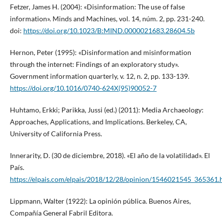
Fetzer, James H. (2004): «Disinformation: The use of false
information». Minds and Machines, vol. 14, núm. 2, pp. 231-240.
doi:
https://doi.org/10.1023/B:MIND.0000021683.28604.5b
Hernon, Peter (1995): «Disinformation and misinformation
through the internet: Findings of an exploratory study».
Government information quarterly, v. 12, n. 2, pp. 133-139.
https://doi.org/10.1016/0740-624X(95)90052-7
Huhtamo, Erkki; Parikka, Jussi (ed.) (2011): Media Archaeology:
Approaches, Applications, and Implications. Berkeley, CA,
University of California Press.
Innerarity, D. (30 de diciembre, 2018). «El año de la volatilidad». El
País.
https://elpais.com/elpais/2018/12/28/opinion/1546021545_365361.
Lippmann, Walter (1922): La opinión pública. Buenos Aires,
Compañía General Fabril Editora.