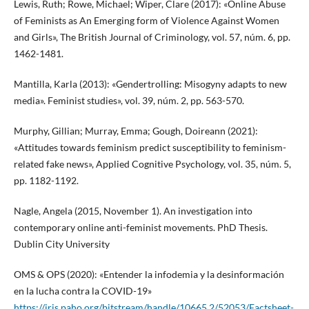
Lewis, Ruth; Rowe, Michael; Wiper, Clare (2017): «Online Abuse
of Feminists as An Emerging form of Violence Against Women
and Girls», The British Journal of Criminology, vol. 57, núm. 6, pp.
1462-1481.
Mantilla, Karla (2013): «Gendertrolling: Misogyny adapts to new
media». Feminist studies», vol. 39, núm. 2, pp. 563-570.
Murphy, Gillian; Murray, Emma; Gough, Doireann (2021):
«Attitudes towards feminism predict susceptibility to feminism-
related fake news», Applied Cognitive Psychology, vol. 35, núm. 5,
pp. 1182-1192.
Nagle, Angela (2015, November 1). An investigation into
contemporary online anti-feminist movements. PhD Thesis.
Dublin City University
OMS & OPS (2020): «Entender la infodemia y la desinformación
en la lucha contra la COVID-19»
https://iris.paho.org/bitstream/handle/10665.2/52053/Factsheet-