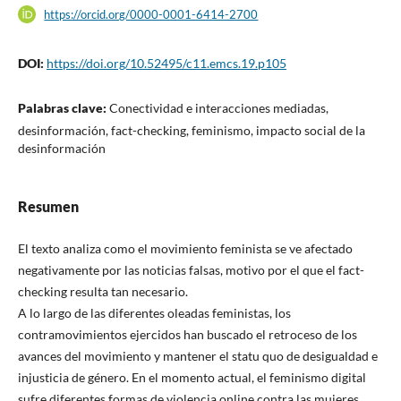
https://orcid.org/0000-0001-6414-2700
DOI:
https://doi.org/10.52495/c11.emcs.19.p105
Palabras clave:
Conectividad e interacciones mediadas,
desinformación, fact-checking, feminismo, impacto social de la
desinformación
Resumen
El texto analiza como el movimiento feminista se ve afectado
negativamente por las noticias falsas, motivo por el que el fact-
checking resulta tan necesario.
A lo largo de las diferentes oleadas feministas, los
contramovimientos ejercidos han buscado el retroceso de los
avances del movimiento y mantener el statu quo de desigualdad e
injusticia de género. En el momento actual, el feminismo digital
sufre diferentes formas de violencia online contra las mujeres