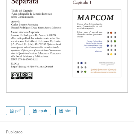
pdf
epub
html
Publicado