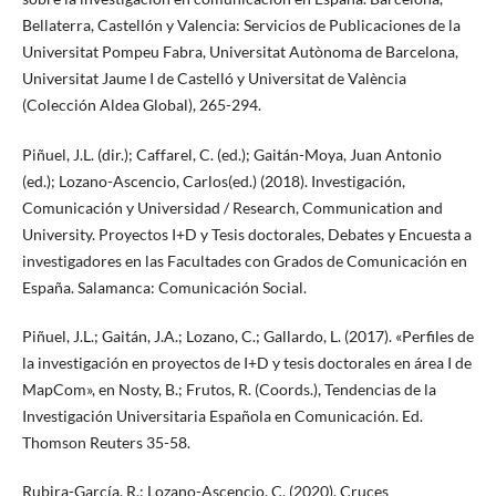
Bellaterra, Castellón y Valencia: Servicios de Publicaciones de la
Universitat Pompeu Fabra, Universitat Autònoma de Barcelona,
Universitat Jaume I de Castelló y Universitat de València
(Colección Aldea Global), 265-294.
Piñuel, J.L. (dir.); Caffarel, C. (ed.); Gaitán-Moya, Juan Antonio
(ed.); Lozano-Ascencio, Carlos(ed.) (2018). Investigación,
Comunicación y Universidad / Research, Communication and
University. Proyectos I+D y Tesis doctorales, Debates y Encuesta a
investigadores en las Facultades con Grados de Comunicación en
España. Salamanca: Comunicación Social.
Piñuel, J.L.; Gaitán, J.A.; Lozano, C.; Gallardo, L. (2017). «Perfiles de
la investigación en proyectos de I+D y tesis doctorales en área I de
MapCom», en Nosty, B.; Frutos, R. (Coords.), Tendencias de la
Investigación Universitaria Española en Comunicación. Ed.
Thomson Reuters 35-58.
Rubira-García, R.; Lozano-Ascencio, C. (2020). Cruces