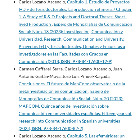
Carlos Lozano-Ascencio,
Capítulo 1. Estudio de Proyectos
I+D y de Tesis doctorales: La producción efímera. / Chapter
1. A Study of R & D Projects and Doctoral Theses: Short-
lived Production
,
Espejo de Monografías de Comunicación
Social: Núm. 18 (2023): Investigación, Comunicación y
Universidad. Research, Communication and University.
Proyectos I+D y Tesis doctorales, Debates y Encuestas a
investigadores en las Facultades con Grados en
Comunicación (2018, ISBN: 978-84-17600-12-9)
Carmen Caffarel-Serra, Carlos Lozano-Ascencio, Juan
Antonio Gaitán-Moya, José Luis Piñuel-Raigada,
Conclusiones. El futuro de MapCom: observatorio de la
metainvestigación en comunicación
,
Espejo de
Monografías de Comunicación Social: Núm. 20 (2023):
MAPCOM. Quince años de investigación sobre
Comunicación en universidades españolas. Fifteen years of
research into Communication in Spanish universities
(2023, ISBN: 978-84-17600-82-2)
Carlos Lozano-Ascencio,
Capítulo 5. Las efemérides: un