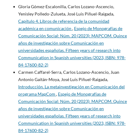
Gloria Gómez-Escalonilla, Carlos Lozano-Ascencio,
Yenisley Polledo-Zulueta, José Luis Piñuel-Raigada,
Capítulo 4. Libros de referencia de la comunidad
académica en comunicación
,
Espejo de Monografías de
Comunicación Social: Núm. 20 (2023): MAPCOM. Quince
años de investigación sobre Comunicación en
universidades españolas. Fifteen years of research into
Communication in Spanish universities (2023, ISBN: 978-
84-17600-82-2)
Carmen Caffarel-Serra, Carlos Lozano-Ascencio, Juan
Antonio Gaitán-Moya, José Luis Piñuel-Raigada,
Introducción. La metainvestigación en Comunicación del
programa MapCom
,
Espejo de Monografías de
Comunicación Social: Núm. 20 (2023): MAPCOM. Quince
años de investigación sobre Comunicación en
universidades españolas. Fifteen years of research into
Communication in Spanish universities (2023, ISBN: 978-
84-17600-82-2)