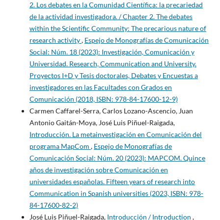
2. Los debates en la Comunidad Científica: la precariedad
de la actividad investigadora. / Chapter 2. The debates
within the Scientific Community: The precarious nature of
research activity
,
Espejo de Monografías de Comunicación
Social: Núm. 18 (2023): Investigación, Comunicación y
Universidad. Research, Communication and University.
Proyectos I+D y Tesis doctorales, Debates y Encuestas a
investigadores en las Facultades con Grados en
Comunicación (2018, ISBN: 978-84-17600-12-9)
Carmen Caffarel-Serra, Carlos Lozano-Ascencio, Juan
Antonio Gaitán-Moya, José Luis Piñuel-Raigada,
Introducción. La metainvestigación en Comunicación del
programa MapCom
,
Espejo de Monografías de
Comunicación Social: Núm. 20 (2023): MAPCOM. Quince
años de investigación sobre Comunicación en
universidades españolas. Fifteen years of research into
Communication in Spanish universities (2023, ISBN: 978-
84-17600-82-2)
José Luis Piñuel-Raigada,
Introducción / Introduction
,