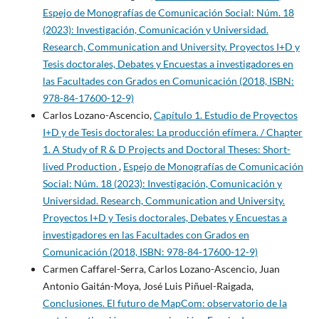
Espejo de Monografías de Comunicación Social: Núm. 18
(2023): Investigación, Comunicación y Universidad.
Research, Communication and University. Proyectos I+D y
Tesis doctorales, Debates y Encuestas a investigadores en
las Facultades con Grados en Comunicación (2018, ISBN:
978-84-17600-12-9)
Carlos Lozano-Ascencio,
Capítulo 1. Estudio de Proyectos
I+D y de Tesis doctorales: La producción efímera. / Chapter
1. A Study of R & D Projects and Doctoral Theses: Short-
lived Production
,
Espejo de Monografías de Comunicación
Social: Núm. 18 (2023): Investigación, Comunicación y
Universidad. Research, Communication and University.
Proyectos I+D y Tesis doctorales, Debates y Encuestas a
investigadores en las Facultades con Grados en
Comunicación (2018, ISBN: 978-84-17600-12-9)
Carmen Caffarel-Serra, Carlos Lozano-Ascencio, Juan
Antonio Gaitán-Moya, José Luis Piñuel-Raigada,
Conclusiones. El futuro de MapCom: observatorio de la