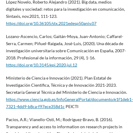
López Novelo, Roberto Alejandro (2021). Big data, medios
digitales y sociedad: retos para la investigación en comunicación,
Sintaxis, nov.2021, 111-123.
https://doi.org/10.36105/stx.2021edesp50aniv.07
Lozano-Ascencio, Carlos; Gaitán-Moya, Juan-Antonio; Caffarel-
Serra, Carmen; Piñuel-Raigada, José-Luis, (2020). Una década de
investigación universitaria sobre Comunicación en España, 2007-
2018. Profesional de la información, 29 (4), 1-16.
https://doi.org/10.3145/epi.2020.jul.12
Ministerio de Ciencia e Innovación (2021). Plan Estatal de
Investigación Científica, Técnica y de Innovación 2021-2023.
Secretaría General Técnica del Ministerio de Ciencia e Innovación.
https://www.ciencia.gob.es/InfoGeneralPortal/documento/e1f1deb1-
7321-4dd9-b8ca-f97ece358d1c
PEICTI
Pacios, A.R.; Vianello-Osti, M.; Rodríguez-Bravo, B. (2016).
Transparency and access to information on research projects in