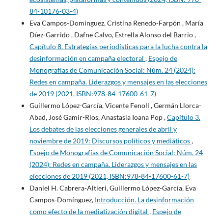
84-10176-03-4)
Eva Campos-Domínguez, Cristina Renedo-Farpón , María
Díez-Garrido , Dafne Calvo, Estrella Alonso del Barrio ,
Capítulo 8. Estrategias periodísticas para la lucha contra la
desinformación en campaña electoral
,
Espejo de
Monografías de Comunicación Social: Núm. 24 (2024):
Redes en campaña. Liderazgos y mensajes en las elecciones
de 2019 (2021, ISBN:978-84-17600-61-7)
Guillermo López-García, Vicente Fenoll , Germán Llorca-
Abad, José Gamir-Ríos, Anastasia Ioana Pop ,
Capítulo 3.
Los debates de las elecciones generales de abril y
noviembre de 2019: Discursos políticos y mediáticos
,
Espejo de Monografías de Comunicación Social: Núm. 24
(2024): Redes en campaña. Liderazgos y mensajes en las
elecciones de 2019 (2021, ISBN:978-84-17600-61-7)
Daniel H. Cabrera-Altieri, Guillermo López-García, Eva
Campos-Domínguez,
Introducción. La desinformación
como efecto de la mediatización digital
,
Espejo de