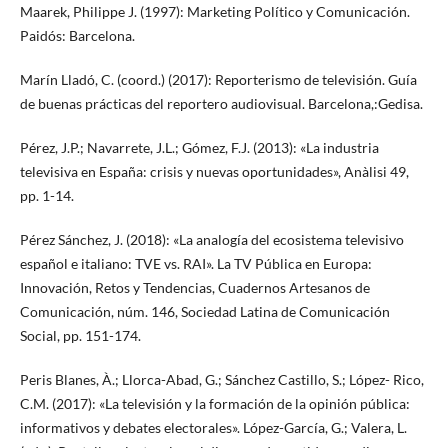
Maarek, Philippe J. (1997): Marketing Político y Comunicación.
Paidós: Barcelona.
Marín Lladó, C. (coord.) (2017): Reporterismo de televisión. Guía
de buenas prácticas del reportero audiovisual. Barcelona,:Gedisa.
Pérez, J.P.; Navarrete, J.L.; Gómez, F.J. (2013): «La industria
televisiva en España: crisis y nuevas oportunidades», Anàlisi 49,
pp. 1-14.
Pérez Sánchez, J. (2018): «La analogía del ecosistema televisivo
español e italiano: TVE vs. RAI». La TV Pública en Europa:
Innovación, Retos y Tendencias, Cuadernos Artesanos de
Comunicación, núm. 146, Sociedad Latina de Comunicación
Social, pp. 151-174.
Peris Blanes, À.; Llorca-Abad, G.; Sánchez Castillo, S.; López- Rico,
C.M. (2017): «La televisión y la formación de la opinión pública:
informativos y debates electorales». López-García, G.; Valera, L.