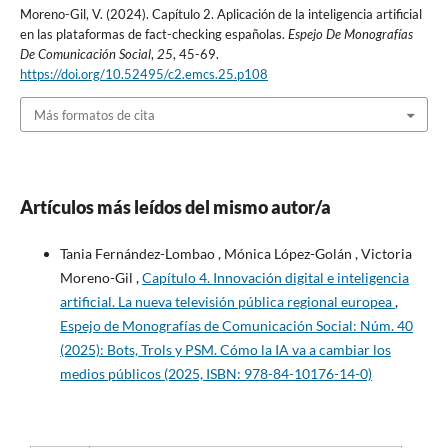
Moreno-Gil, V. (2024). Capítulo 2. Aplicación de la inteligencia artificial
en las plataformas de fact-checking españolas.
Espejo De Monografías
De Comunicación Social
,
25
, 45-69.
https://doi.org/10.52495/c2.emcs.25.p108
Más formatos de cita
Artículos más leídos del mismo autor/a
Tania Fernández-Lombao , Mónica López-Golán , Victoria
Moreno-Gil ,
Capítulo 4. Innovación digital e inteligencia
artificial. La nueva televisión pública regional europea
,
Espejo de Monografías de Comunicación Social: Núm. 40
(2025): Bots, Trols y PSM. Cómo la IA va a cambiar los
medios públicos (2025, ISBN: 978-84-10176-14-0)