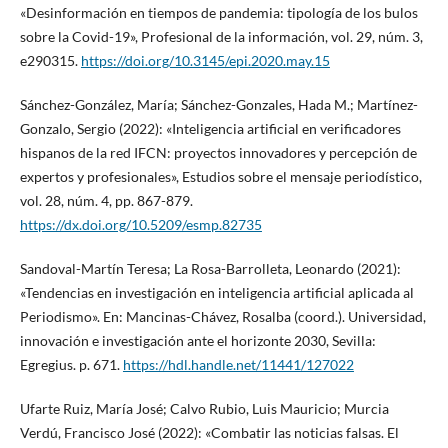
«Desinformación en tiempos de pandemia: tipología de los bulos
sobre la Covid-19», Profesional de la información, vol. 29, núm. 3,
e290315.
https://doi.org/10.3145/epi.2020.may.15
Sánchez-González, María; Sánchez-Gonzales, Hada M.; Martínez-
Gonzalo, Sergio (2022): «Inteligencia artificial en verificadores
hispanos de la red IFCN: proyectos innovadores y percepción de
expertos y profesionales», Estudios sobre el mensaje periodístico,
vol. 28, núm. 4, pp. 867-879.
https://dx.doi.org/10.5209/esmp.82735
Sandoval-Martín Teresa; La Rosa-Barrolleta, Leonardo (2021):
«Tendencias en investigación en inteligencia artificial aplicada al
Periodismo». En: Mancinas-Chávez, Rosalba (coord.). Universidad,
innovación e investigación ante el horizonte 2030, Sevilla:
Egregius. p. 671.
https://hdl.handle.net/11441/127022
Ufarte Ruiz, María José; Calvo Rubio, Luis Mauricio; Murcia
Verdú, Francisco José (2022): «Combatir las noticias falsas. El