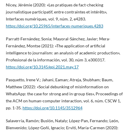
Nicey, Jérémie (2020): «Les pratiques de fact-checking
journalistique participatif, entre contraintes et intérêts»,
Interfaces numériques, vol. 9, núm. 2, e4283.
https://doi.org/10.25965/interfaces-numeriques.4283
Parratt-Fernández, Sonia; Mayoral-Sánchez, Javier; Mera-
Fernández, Montse (2021): «The application of artificial
intelligence to journalism: an analysis of academic production»,
Profesional de la información, vol. 30, núm 3, e300317.
https://doi.org/10.3145/epi.2021.may.17
Pasquetto, Irene V.; Jahani, Eaman; Atreja, Shubham; Baum,
Matthew (2022): «Social debunking of misinformation on
WhatsApp: the case for strong and in-group ties», Proceedings of
the ACM on human-computer interaction, vol. 6, núm. CSCW 1,
pp. 1-35.
https://doi.org/10.1145/3512964
Salaverría, Ramón; Buslón, Nataly; López-Pan, Fernando; León,
Bienvenido; López-Goñi, Ignacio; Erviti, María-Carmen (2020):