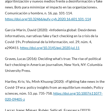
algoritmización y nuevos medios frente a desinformación y fake
news. Bots para minimizar el impacto en las organizaciones»,
Comunicación y hombre, n. 16, pp. 101-114.
https://doi.org/10.32466/eufv-cyh.2020.16.601.101-114
García-Marín, David (2020): «Infodemia global: Desórdenes
informativos, narrativas fake y fact-checking en la crisis de la
Covid-19», Profesional de la Información, vol. 29, núm. 4,
e290411.
https://doi.org/10.3145/epi.2020.jul.11
Graves, Lucas (2016): Deciding what’s true: The rise of political
fact-checking in American journalism, New York, NY: Columbia
University Press.
Hartley, Kris; Vu, Minh Khuong (2020): «Fighting fake news in the
Covid-19 era: policy insights from an equilibrium model», Policy
sciences, núm. 53, pp. 735-758.
https://doi.org/10.1007/s11077-
020-09405-z
Larraz, Irene; Miguez, Rubén; Sallicati, Francesca (2023):