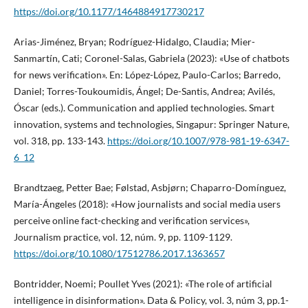
https://doi.org/10.1177/1464884917730217
Arias-Jiménez, Bryan; Rodríguez-Hidalgo, Claudia; Mier-
Sanmartín, Cati; Coronel-Salas, Gabriela (2023): «Use of chatbots
for news verification». En: López-López, Paulo-Carlos; Barredo,
Daniel; Torres-Toukoumidis, Ángel; De-Santis, Andrea; Avilés,
Óscar (eds.). Communication and applied technologies. Smart
innovation, systems and technologies, Singapur: Springer Nature,
vol. 318, pp. 133-143.
https://doi.org/10.1007/978-981-19-6347-
6_12
Brandtzaeg, Petter Bae; Følstad, Asbjørn; Chaparro-Domínguez,
María-Ángeles (2018): «How journalists and social media users
perceive online fact-checking and verification services»,
Journalism practice, vol. 12, núm. 9, pp. 1109-1129.
https://doi.org/10.1080/17512786.2017.1363657
Bontridder, Noemi; Poullet Yves (2021): «The role of artificial
intelligence in disinformation». Data & Policy, vol. 3, núm 3, pp.1-