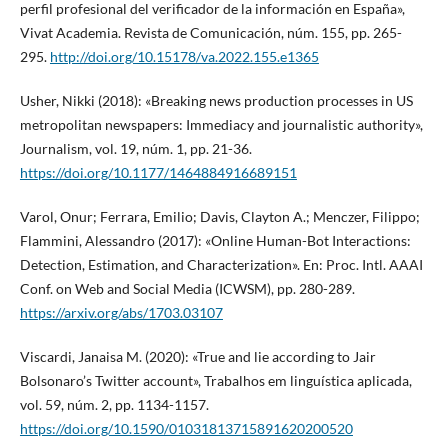
perfil profesional del verificador de la información en España»,
Vivat Academia. Revista de Comunicación, núm. 155, pp. 265-
295.
http://doi.org/10.15178/va.2022.155.e1365
Usher, Nikki (2018): «Breaking news production processes in US
metropolitan newspapers: Immediacy and journalistic authority»,
Journalism, vol. 19, núm. 1, pp. 21-36.
https://doi.org/10.1177/1464884916689151
Varol, Onur; Ferrara, Emilio; Davis, Clayton A.; Menczer, Filippo;
Flammini, Alessandro (2017): «Online Human-Bot Interactions:
Detection, Estimation, and Characterization». En: Proc. Intl. AAAI
Conf. on Web and Social Media (ICWSM), pp. 280-289.
https://arxiv.org/abs/1703.03107
Viscardi, Janaisa M. (2020): «True and lie according to Jair
Bolsonaro’s Twitter account», Trabalhos em linguística aplicada,
vol. 59, núm. 2, pp. 1134-1157.
https://doi.org/10.1590/01031813715891620200520