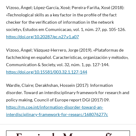
Vizoso, Ángel; López-García, Xosé; Pereira-Fariña, Xosé (2018):
«Technological skills as a key factor in the profile of the fact
checker for the verification of information in the network
society», Estudos em Comunicacao, vol. 1, núm. 27, pp. 105-126.
https://doi.org/10.20287/ec.n27.v1.a07
Vizoso, Ángel; Vázquez-Herrero, Jorge (2019). «Plataformas de
factchecking en español. Características, organización y método»,
Communication & Society, vol. 32, núm. 1, pp. 127-144.
https://doi.org/10.15581/003.32.1.127-144
Wardle, Claire; Derakhshan, Hossein (2017): Information
disorder. Toward an interdisciplinary framework for research and
policy making, Council of Europe report DGI (2017) 09.
https://rm.coe.int/information-disorder-toward-an-
interdisciplinary-framework-for-researc/168076277c