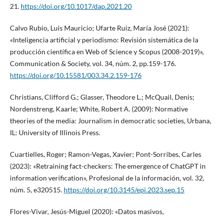
21.
https://doi.org/10.1017/dap.2021.20
Calvo Rubio, Luis Mauricio; Ufarte Ruiz, María José (2021):
«Inteligencia artificial y periodismo: Revisión sistemática de la
producción científica en Web of Science y Scopus (2008-2019)»,
Communication & Society, vol. 34, núm. 2, pp.159-176.
https://doi.org/10.15581/003.34.2.159-176
Christians, Clifford G.; Glasser, Theodore L.; McQuail, Denis;
Nordenstreng, Kaarle; White, Robert A. (2009): Normative
theories of the media: Journalism in democratic societies, Urbana,
IL: University of Illinois Press.
Cuartielles, Roger; Ramon-Vegas, Xavier; Pont-Sorribes, Carles
(2023): «Retraining fact-checkers: The emergence of ChatGPT in
information verification», Profesional de la información, vol. 32,
núm. 5, e320515.
https://doi.org/10.3145/epi.2023.sep.15
Flores-Vivar, Jesús-Miguel (2020): «Datos masivos,