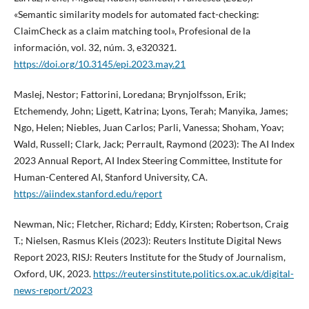
«Semantic similarity models for automated fact-checking:
ClaimCheck as a claim matching tool», Profesional de la
información, vol. 32, núm. 3, e320321.
https://doi.org/10.3145/epi.2023.may.21
Maslej, Nestor; Fattorini, Loredana; Brynjolfsson, Erik;
Etchemendy, John; Ligett, Katrina; Lyons, Terah; Manyika, James;
Ngo, Helen; Niebles, Juan Carlos; Parli, Vanessa; Shoham, Yoav;
Wald, Russell; Clark, Jack; Perrault, Raymond (2023): The AI Index
2023 Annual Report, AI Index Steering Committee, Institute for
Human-Centered AI, Stanford University, CA.
https://aiindex.stanford.edu/report
Newman, Nic; Fletcher, Richard; Eddy, Kirsten; Robertson, Craig
T.; Nielsen, Rasmus Kleis (2023): Reuters Institute Digital News
Report 2023, RISJ: Reuters Institute for the Study of Journalism,
Oxford, UK, 2023.
https://reutersinstitute.politics.ox.ac.uk/digital-
news-report/2023