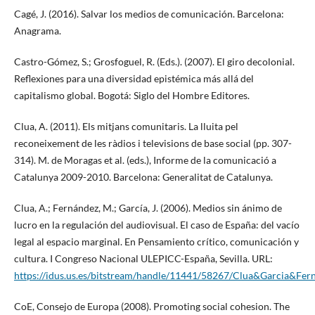
Cagé, J. (2016). Salvar los medios de comunicación. Barcelona:
Anagrama.
Castro-Gómez, S.; Grosfoguel, R. (Eds.). (2007). El giro decolonial.
Reflexiones para una diversidad epistémica más allá del
capitalismo global. Bogotá: Siglo del Hombre Editores.
Clua, A. (2011). Els mitjans comunitaris. La lluita pel
reconeixement de les ràdios i televisions de base social (pp. 307-
314). M. de Moragas et al. (eds.), Informe de la comunicació a
Catalunya 2009-2010. Barcelona: Generalitat de Catalunya.
Clua, A.; Fernández, M.; García, J. (2006). Medios sin ánimo de
lucro en la regulación del audiovisual. El caso de España: del vacío
legal al espacio marginal. En Pensamiento crítico, comunicación y
cultura. I Congreso Nacional ULEPICC-España, Sevilla. URL:
https://idus.us.es/bitstream/handle/11441/58267/Clua&Garcia&Fer
CoE, Consejo de Europa (2008). Promoting social cohesion. The