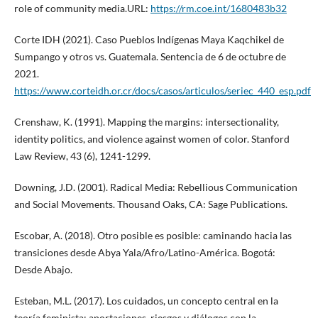
role of community media.URL:
https://rm.coe.int/1680483b32
Corte IDH (2021). Caso Pueblos Indígenas Maya Kaqchikel de
Sumpango y otros vs. Guatemala. Sentencia de 6 de octubre de
2021.
https://www.corteidh.or.cr/docs/casos/articulos/seriec_440_esp.pdf
Crenshaw, K. (1991). Mapping the margins: intersectionality,
identity politics, and violence against women of color. Stanford
Law Review, 43 (6), 1241-1299.
Downing, J.D. (2001). Radical Media: Rebellious Communication
and Social Movements. Thousand Oaks, CA: Sage Publications.
Escobar, A. (2018). Otro posible es posible: caminando hacia las
transiciones desde Abya Yala/Afro/Latino-América. Bogotá:
Desde Abajo.
Esteban, M.L. (2017). Los cuidados, un concepto central en la
teoría feminista: aportaciones, riesgos y diálogos con la