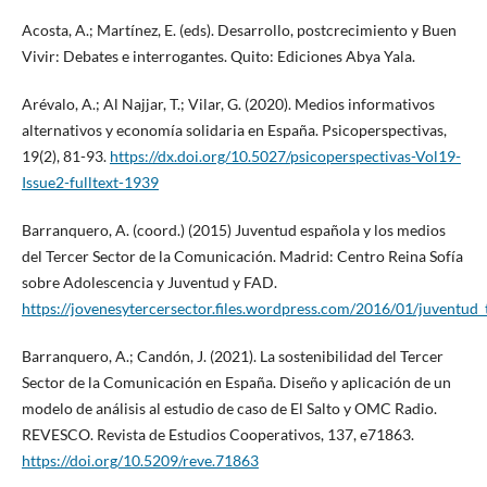
Acosta, A.; Martínez, E. (eds). Desarrollo, postcrecimiento y Buen
Vivir: Debates e interrogantes. Quito: Ediciones Abya Yala.
Arévalo, A.; Al Najjar, T.; Vilar, G. (2020). Medios informativos
alternativos y economía solidaria en España. Psicoperspectivas,
19(2), 81-93.
https://dx.doi.org/10.5027/psicoperspectivas-Vol19-
Issue2-fulltext-1939
Barranquero, A. (coord.) (2015) Juventud española y los medios
del Tercer Sector de la Comunicación. Madrid: Centro Reina Sofía
sobre Adolescencia y Juventud y FAD.
https://jovenesytercersector.files.wordpress.com/2016/01/juventud
Barranquero, A.; Candón, J. (2021). La sostenibilidad del Tercer
Sector de la Comunicación en España. Diseño y aplicación de un
modelo de análisis al estudio de caso de El Salto y OMC Radio.
REVESCO. Revista de Estudios Cooperativos, 137, e71863.
https://doi.org/10.5209/reve.71863