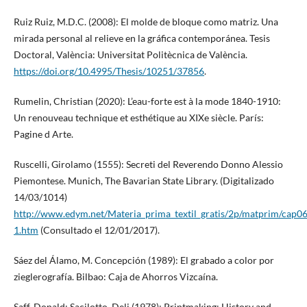
Ruiz Ruiz, M.D.C. (2008): El molde de bloque como matriz. Una
mirada personal al relieve en la gráfica contemporánea. Tesis
Doctoral, València: Universitat Politècnica de València.
https://doi.org/10.4995/Thesis/10251/37856
.
Rumelin, Christian (2020): L’eau-forte est à la mode 1840-1910:
Un renouveau technique et esthétique au XIXe siècle. París:
Pagine d Arte.
Ruscelli, Girolamo (1555): Secreti del Reverendo Donno Alessio
Piemontese. Munich, The Bavarian State Library. (Digitalizado
14/03/1014)
http://www.edym.net/Materia_prima_textil_gratis/2p/matprim/cap0
1.htm
(Consultado el 12/01/2017).
Sáez del Álamo, M. Concepción (1989): El grabado a color por
zieglerografía. Bilbao: Caja de Ahorros Vizcaína.
Saff, Donald; Sacilotto, Deli (1978): Printmaking: History and