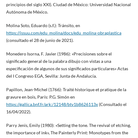
principios del siglo XXI). Ciudad de México: Universidad Nacional
Autónoma de México.
Molina Soto, Eduardo (s.f.): Tránsito, en
https://issuu.com/edu_molina/docs/edu_molina-obraplastica
(consultado el 28 de junio de 2021).
Monedero Isorna, F. Javier (1986): «Precisiones sobre el
significado general de la palabra dibujo con vistas a una
especificación de algunos de sus significados particulares» Actas
del I Congreso EGA, Sevilla: Junta de Andalucía.
Papillon, Jean-Michel (1766): Traité historique et pratique de la
gravure en bois, París: P.G. Simón en
https://gallica.bnf.fr/ark:/12148/btv1b8626113x
(Consultado el
16/04/2022).
Parry Jenis, Emily (1980): «Setting the tone. The revival of etching,
the importance of ink», The Painterly Print: Monotypes from the