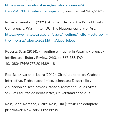
https://www.torculosribes.es/en/tutorials-news/64-
tracci%C3%B3n-inferior-o-superior
(Consultado el 2/07/2021)
Roberts, Jennifer L. (2021): «Contact: Art and the Pull of Print»,
Conferencia. Washington DC: The National Gallery of Art.
https://www.nga.gov/research/casva/meetings/mellon-lectures-in-
the-fine-arts/roberts-2021.html.AlabertoDes
Roberts, Sean (2014): «Inventing engraving in Vasari’s Florence»
Intellectual History Review, 24:3, pp 367-388, DOI:
10.1080/17496977.2014.891181
Rodríguez Naranjo, Laura (2012): Circuitos sonoros. Grabado
interactivo. Trabajo académico, asignatura Desarrollo y
Aplicación de Técnicas de Grabado, Máster en Bellas Artes.
Sevilla: Facultad de Bellas Artes, Universidad de Sevilla.
Ross, John; Romano, Claire; Ross, Tim (1990): The complete
printmaker. New York: Free Press.