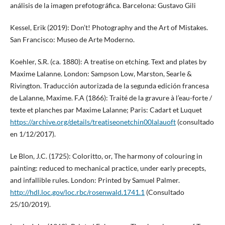
análisis de la imagen prefotográfica. Barcelona: Gustavo Gili
Kessel, Erik (2019): Don’t! Photography and the Art of Mistakes.
San Francisco: Museo de Arte Moderno.
Koehler, S.R. (ca. 1880): A treatise on etching. Text and plates by
Maxime Lalanne. London: Sampson Low, Marston, Searle &
Rivington. Traducción autorizada de la segunda edición francesa
de Lalanne, Maxime. F.A (1866): Traité de la gravure à l’eau-forte /
texte et planches par Maxime Lalanne; Paris: Cadart et Luquet
https://archive.org/details/treatiseonetchin00lalauoft
(consultado
en 1/12/2017).
Le Blon, J.C. (1725): Coloritto, or, The harmony of colouring in
painting: reduced to mechanical practice, under early precepts,
and infallible rules. London: Printed by Samuel Palmer.
http://hdl.loc.gov/loc.rbc/rosenwald.1741.1
(Consultado
25/10/2019).