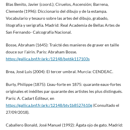
Blas Benito, Javier (coord.); Ciruelos, Ascensión; Barrena,
Clemente (1996): Diccionario del dibujo y de la estampa.
Vocabulario y tesauro sobre las artes del dibujo, grabado,
litografía y serigrafía. Madrid: Real Academia de Bellas Artes de
San Fernando- Calcografía Nacional.
Bosse, Abraham (1645): Traicté des manieres de graver en taille
douce sur l’airin. Paris: Abraham Bosse.
https://gallica.bnf.fr/ark:/12148/bpt6k117103s
Brea, José Luis (2004): El tercer umbral. Murcia: CENDEAC.
Burty, Philippe (1875): L’eau-forte en 1875: quarante eaux-fortes
originales et inédites par quarante des artistes les plus distingués.
París: A. Cadart Éditeur, en
https://gallica.bnf.fr/ark:/12148/btv1b8527610g
(Consultado el
27/09/2018).
Caballero Bonald, José Manuel (1992): Ágata ojo de gato. Madrid: