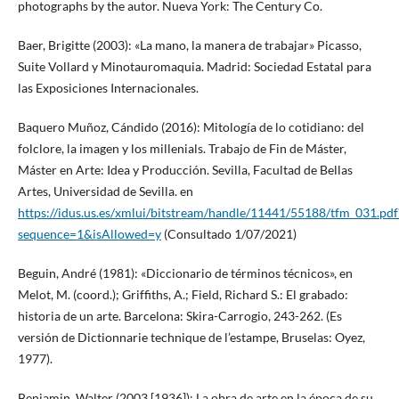
photographs by the autor. Nueva York: The Century Co.
Baer, Brigitte (2003): «La mano, la manera de trabajar» Picasso,
Suite Vollard y Minotauromaquia. Madrid: Sociedad Estatal para
las Exposiciones Internacionales.
Baquero Muñoz, Cándido (2016): Mitología de lo cotidiano: del
folclore, la imagen y los millenials. Trabajo de Fin de Máster,
Máster en Arte: Idea y Producción. Sevilla, Facultad de Bellas
Artes, Universidad de Sevilla. en
https://idus.us.es/xmlui/bitstream/handle/11441/55188/tfm_031.pdf
sequence=1&isAllowed=y
(Consultado 1/07/2021)
Beguin, André (1981): «Diccionario de términos técnicos», en
Melot, M. (coord.); Griffiths, A.; Field, Richard S.: El grabado:
historia de un arte. Barcelona: Skira-Carrogio, 243-262. (Es
versión de Dictionnarie technique de l’estampe, Bruselas: Oyez,
1977).
Benjamin, Walter (2003 [1936]): La obra de arte en la época de su