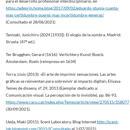
para el desarrollo profesional interdisciplinario, en
https://adeprin.home.blog/2017/09/02/eduardo-stupia-cuanta-
mas-certidumbre-queres-mas-incertidumbre-generas/
(Consultado el 28/06/2021)
Tanizaki, Junichiro (2024 [1933]): El elogio de la sombra. Madrid:
Siruela. (47ª ed.).
Ter Brugghen, Gerard (1616): Verlichtery Kunst-Boeck.
Ámsterdam: Roels (reimpreso en 1634)
Torra, Lluís (2013): «El arte de imprimir sensaciones. Las artes
gráficas se reinventan para sobrevivir al impacto digital», Elisava
Temes de disseny, nº. 29, 2013 (Ejemplar dedicado a:
Comunicación visual. La percepción de lo invisible), pp. 86-93.
https://www.raco.cat/index.php/Temes/article/view/270515/358077
(30/09/2021).
Ueda, Maki (2015): Scent Laboratory. Blog Internet
http://scent-
lab.blogspot.com/2015/(Consultado
el 1/07/2021).