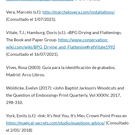
Vera, Marcelo (s.f.):
http://marchelovera.com/installations/
(Consultado el 1/07/2021).
Vitale, T.J.; Hamburg, Doris (s.f.): «BPG Drying and Flattening»,
The Book and Paper Group.
https://www.conservation-
wiki.com/wiki/BPG_Drying_and_Flattening#refVitale1992
(Consultado el 16/07/2021).
Vives, Rosa (2003): Guía para la identificación de grabados,
Madrid: Arco Libros.
Wöldicke, Evelyn (2017): «John Baptist Jackson’s Woodcuts and
the Question of Embossing» Print Quarterly, Vol XXXIV, 2017,
298-310.
York, Emily (s.f.): «Ink: It’s Not You, It’s Me», Crown Point Press en
https://magical-secrets.com/studio/questions-advice/
(Consultado
el 2/05/ 2018)