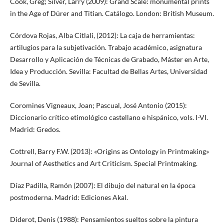
Cook, Greg; Silver, Larry (2009): Grand Scale: monumental prints
in the Age of Dürer and Titian. Catálogo. London: British Museum.
Córdova Rojas, Alba Citlali, (2012): La caja de herramientas:
artilugios para la subjetivación. Trabajo académico, asignatura
Desarrollo y Aplicación de Técnicas de Grabado, Máster en Arte,
Idea y Producción. Sevilla: Facultad de Bellas Artes, Universidad
de Sevilla.
Coromines Vigneaux, Joan; Pascual, José Antonio (2015):
Diccionario crítico etimológico castellano e hispánico, vols. I-VI.
Madrid: Gredos.
Cottrell, Barry F.W. (2013): «Origins as Ontology in Printmaking»
Journal of Aesthetics and Art Criticism. Special Printmaking.
Díaz Padilla, Ramón (2007): El dibujo del natural en la época
postmoderna. Madrid: Ediciones Akal.
Diderot, Denis (1988): Pensamientos sueltos sobre la pintura