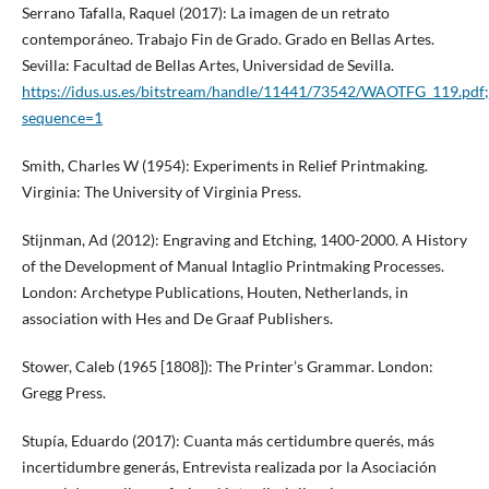
Serrano Tafalla, Raquel (2017): La imagen de un retrato
contemporáneo. Trabajo Fin de Grado. Grado en Bellas Artes.
Sevilla: Facultad de Bellas Artes, Universidad de Sevilla.
https://idus.us.es/bitstream/handle/11441/73542/WAOTFG_119.
sequence=1
Smith, Charles W (1954): Experiments in Relief Printmaking.
Virginia: The University of Virginia Press.
Stijnman, Ad (2012): Engraving and Etching, 1400-2000. A History
of the Development of Manual Intaglio Printmaking Processes.
London: Archetype Publications, Houten, Netherlands, in
association with Hes and De Graaf Publishers.
Stower, Caleb (1965 [1808]): The Printer’s Grammar. London:
Gregg Press.
Stupía, Eduardo (2017): Cuanta más certidumbre querés, más
incertidumbre generás, Entrevista realizada por la Asociación